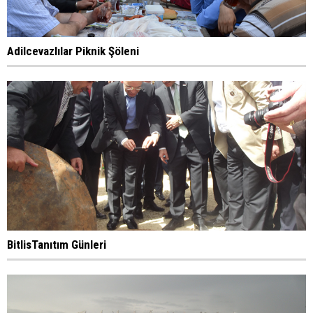
Adilcevazlılar Piknik Şöleni
BitlisTanıtım Günleri