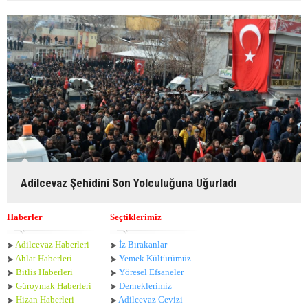
Adilcevaz Şehidini Son Yolculuğuna Uğurladı
Haberler
Seçtiklerimiz
Adilcevaz Haberleri
İz Bırakanlar
Ahlat Haberle
ri
Yemek Kültürümüz
Bitlis Haberleri
Yöresel Efsaneler
Güroymak Haberleri
Derneklerimiz
Hizan Haberleri
Adilcevaz Cevizi