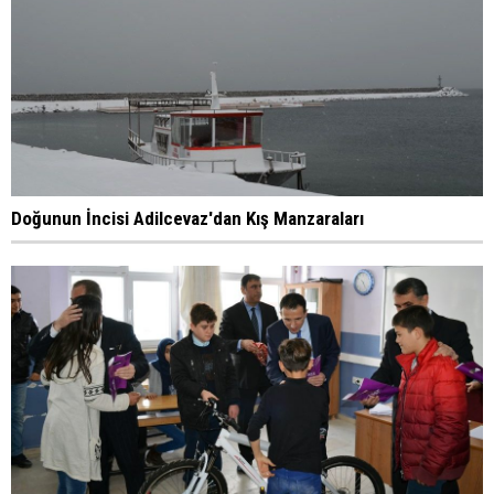
Doğunun İncisi Adilcevaz'dan Kış Manzaraları