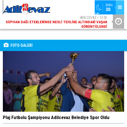
Bitlis
30 
°C
ADİLCEVAZ / 13:02
SÜPHAN DAĞI ETEKLERINDE NESLI TEHLIKE ALTINDAKI VAŞAK
GÖRÜNTÜLENDI
ADİLCEVAZ / 09:10
ADILCEVAZ ESKI KAYMAKAMLARINDAN MUSTAFA ÇIFTÇI
İÇIŞLERI BAKANI OLDU
FOTO GALERİ
Plaj Futbolu Şampiyonu Adilcevaz Belediye Spor Oldu