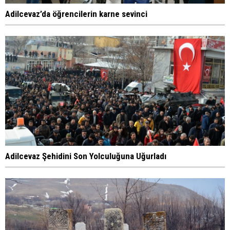
Adilcevaz’da öğrencilerin karne sevinci
Adilcevaz Şehidini Son Yolculuğuna Uğurladı