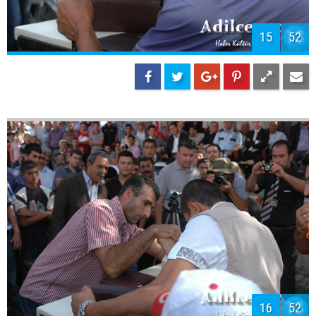
15
52
16
52