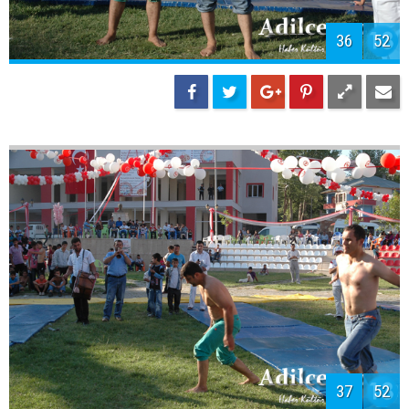
36
52
37
52