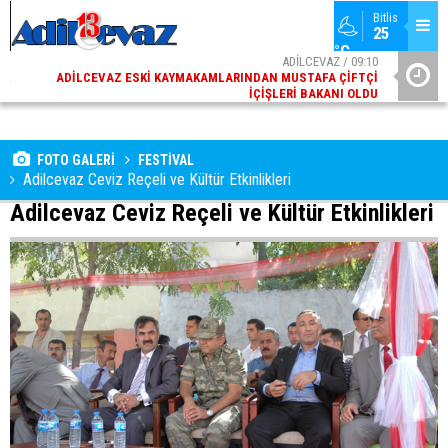
Bitlis
25 
°C
02
ADİLCEVAZ / 09:10
AK
ADILCEVAZ ESKI KAYMAKAMLARINDAN MUSTAFA ÇIFTÇI
DI
İÇIŞLERI BAKANI OLDU
FOTO GALERİ
FESTİVAL
Adilcevaz Ceviz Reçeli ve Kültür Etkinlikleri
Adilcevaz Ceviz Reçeli ve Kültür Etkinlikleri