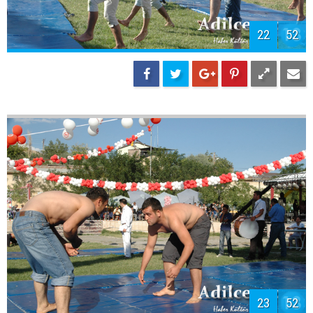
22
52
23
52