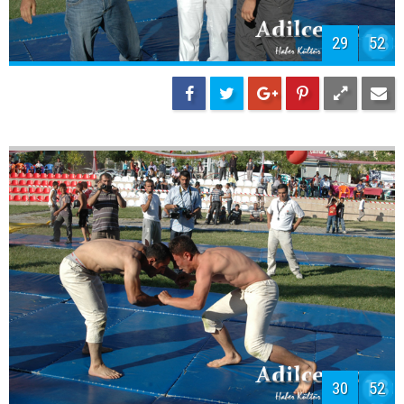
29
52
30
52