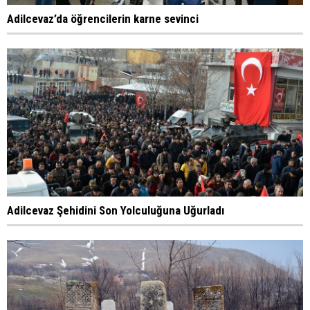
Adilcevaz’da öğrencilerin karne sevinci
Adilcevaz Şehidini Son Yolculuğuna Uğurladı