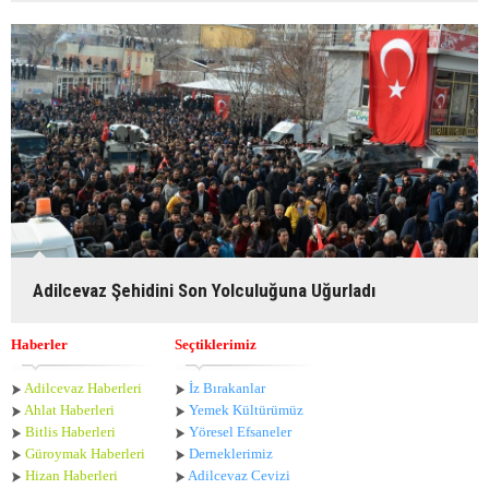
Adilcevaz Şehidini Son Yolculuğuna Uğurladı
Haberler
Seçtiklerimiz
Adilcevaz Haberleri
İz Bırakanlar
Ahlat Haberle
ri
Yemek Kültürümüz
Bitlis Haberleri
Yöresel Efsaneler
Güroymak Haberleri
Derneklerimiz
Hizan Haberleri
Adilcevaz Cevizi