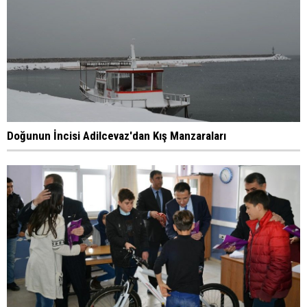
Doğunun İncisi Adilcevaz'dan Kış Manzaraları