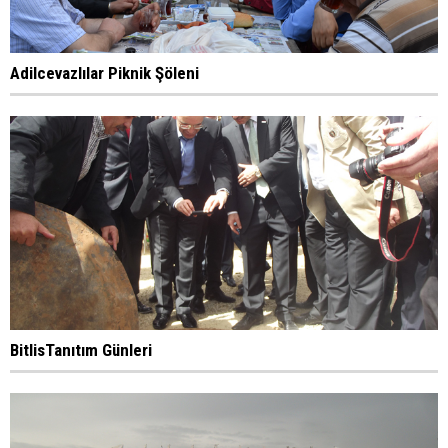
Adilcevazlılar Piknik Şöleni
BitlisTanıtım Günleri