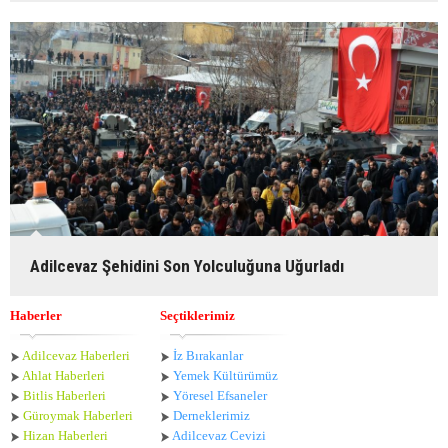
Adilcevaz Şehidini Son Yolculuğuna Uğurladı
Haberler
Seçtiklerimiz
Adilcevaz Haberleri
İz Bırakanlar
Ahlat Haberle
ri
Yemek Kültürümüz
Bitlis Haberleri
Yöresel Efsaneler
Güroymak Haberleri
Derneklerimiz
Hizan Haberleri
Adilcevaz Cevizi