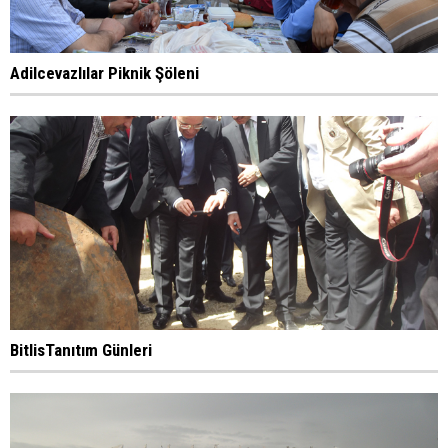
Adilcevazlılar Piknik Şöleni
BitlisTanıtım Günleri