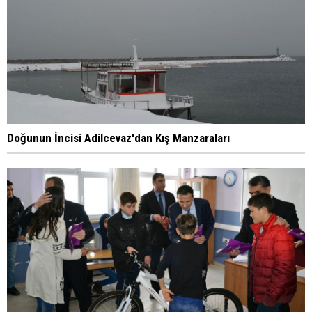
Doğunun İncisi Adilcevaz'dan Kış Manzaraları