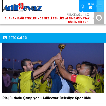
Bitlis
15 
°C
ADİLCEVAZ / 13:02
SÜPHAN DAĞI ETEKLERINDE NESLI TEHLIKE ALTINDAKI VAŞAK
GÖRÜNTÜLENDI
ADİLCEVAZ / 09:10
ADILCEVAZ ESKI KAYMAKAMLARINDAN MUSTAFA ÇIFTÇI
İÇIŞLERI BAKANI OLDU
FOTO GALERİ
Plaj Futbolu Şampiyonu Adilcevaz Belediye Spor Oldu