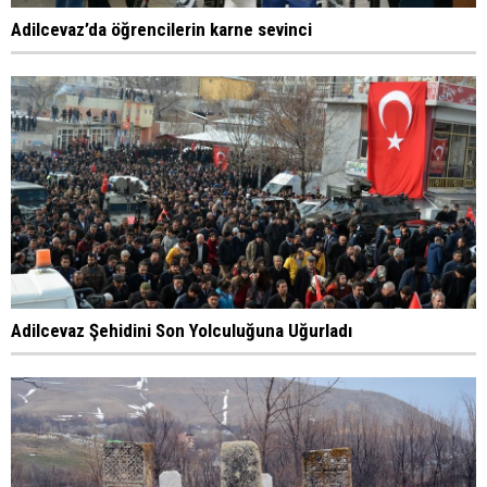
Adilcevaz’da öğrencilerin karne sevinci
Adilcevaz Şehidini Son Yolculuğuna Uğurladı