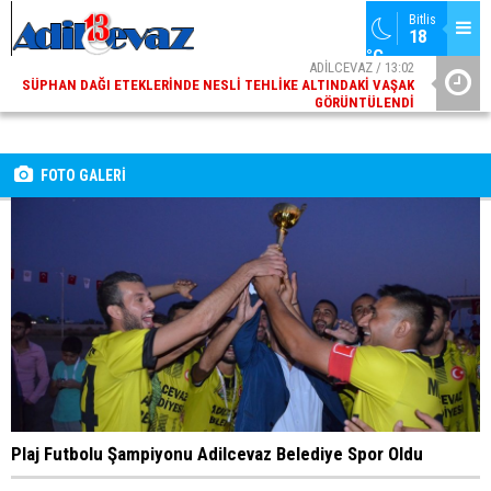
Bitlis
18 
°C
ADİLCEVAZ / 13:02
SÜPHAN DAĞI ETEKLERINDE NESLI TEHLIKE ALTINDAKI VAŞAK
GÖRÜNTÜLENDI
ADİLCEVAZ / 09:10
ADILCEVAZ ESKI KAYMAKAMLARINDAN MUSTAFA ÇIFTÇI
İÇIŞLERI BAKANI OLDU
FOTO GALERİ
Plaj Futbolu Şampiyonu Adilcevaz Belediye Spor Oldu