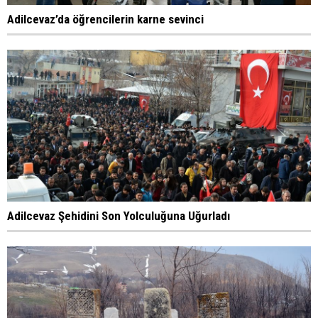
Adilcevaz’da öğrencilerin karne sevinci
Adilcevaz Şehidini Son Yolculuğuna Uğurladı