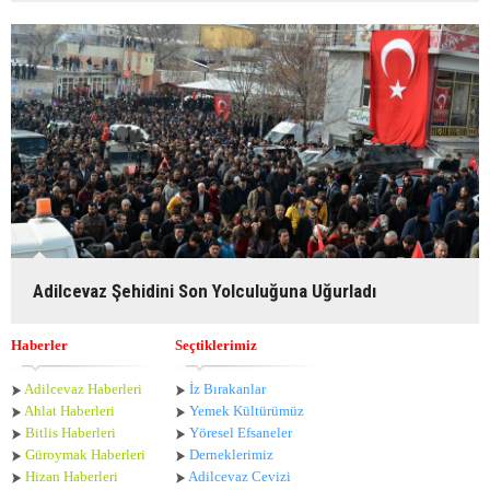
Adilcevaz Şehidini Son Yolculuğuna Uğurladı
Haberler
Seçtiklerimiz
Adilcevaz Haberleri
İz Bırakanlar
Ahlat Haberle
ri
Yemek Kültürümüz
Bitlis Haberleri
Yöresel Efsaneler
Güroymak Haberleri
Derneklerimiz
Hizan Haberleri
Adilcevaz Cevizi