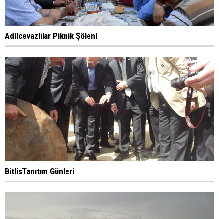
Adilcevazlılar Piknik Şöleni
BitlisTanıtım Günleri