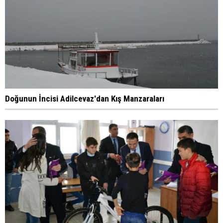
Doğunun İncisi Adilcevaz'dan Kış Manzaraları