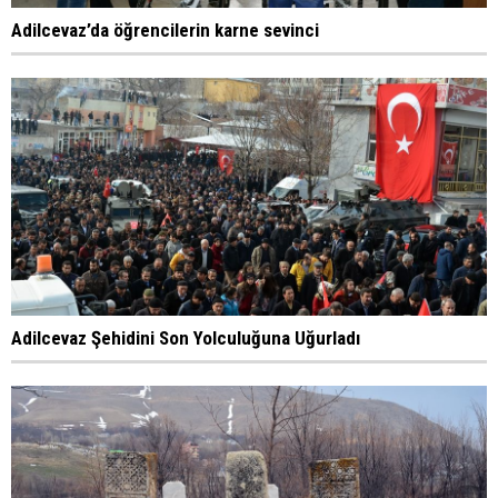
Adilcevaz’da öğrencilerin karne sevinci
Adilcevaz Şehidini Son Yolculuğuna Uğurladı