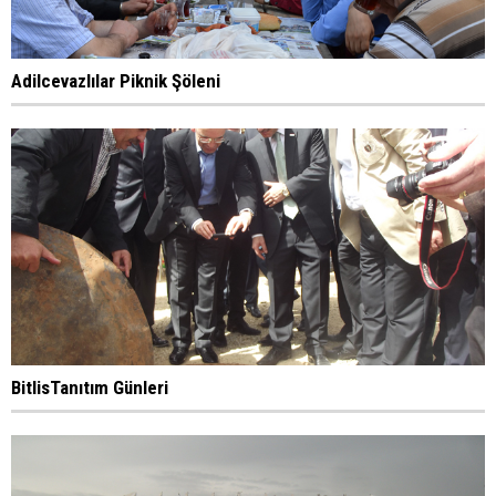
Adilcevazlılar Piknik Şöleni
BitlisTanıtım Günleri