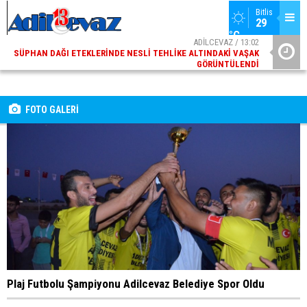
Bitlis
29 
°C
ADİLCEVAZ / 13:02
SÜPHAN DAĞI ETEKLERINDE NESLI TEHLIKE ALTINDAKI VAŞAK
ADI
GÖRÜNTÜLENDI
FOTO GALERİ
Plaj Futbolu Şampiyonu Adilcevaz Belediye Spor Oldu