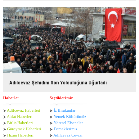
Adilcevaz Şehidini Son Yolculuğuna Uğurladı
Haberler
Seçtiklerimiz
Adilcevaz Haberleri
İz Bırakanlar
Ahlat Haberle
ri
Yemek Kültürümüz
Bitlis Haberleri
Yöresel Efsaneler
Güroymak Haberleri
Derneklerimiz
Hizan Haberleri
Adilcevaz Cevizi