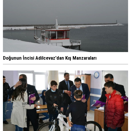
Doğunun İncisi Adilcevaz'dan Kış Manzaraları