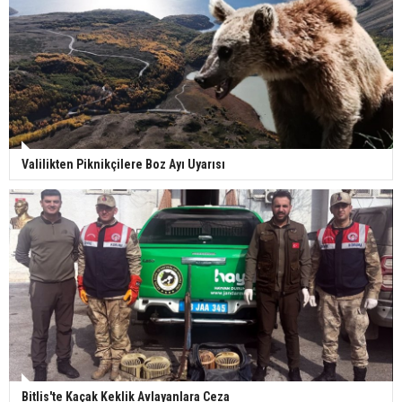
Valilikten Piknikçilere Boz Ayı Uyarısı
Bitlis'te Kaçak Keklik Avlayanlara Ceza