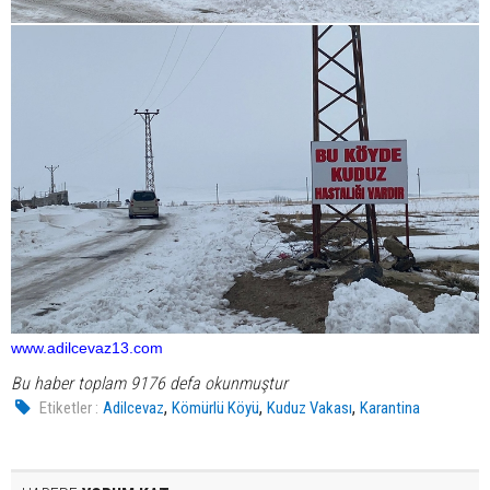
www.adilcevaz13.com
Bu haber toplam 9176 defa okunmuştur
,
,
,
Etiketler :
Adilcevaz
Kömürlü Köyü
Kuduz Vakası
Karantina