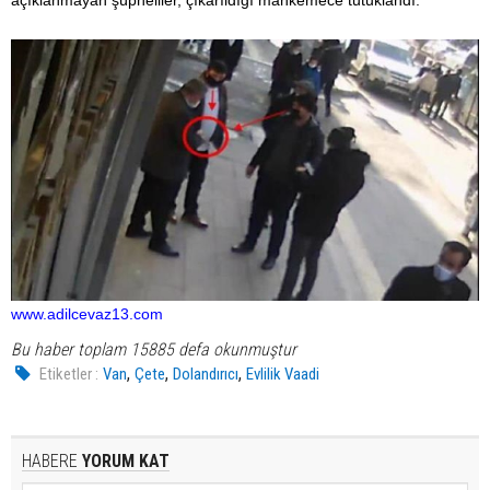
açıklanmayan şüpheliler, çıkarıldığı mahkemece tutuklandı.
www.adilcevaz13.com
Bu haber toplam 15885 defa okunmuştur
,
,
,
Etiketler :
Van
Çete
Dolandırıcı
Evlilik Vaadi
HABERE
YORUM KAT