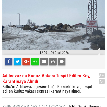
12:00
09 Ocak 2026
Adilcevaz'da Kuduz Vakası Tespit Edilen Köy,
A+
Karantinaya Alındı
A-
Bitlis'in Adilcevaz ilçesine bağlı Kömürlü köyü, tespit
edilen kuduz vakası sonrası karantinaya alındı.
Salih BEŞKARDEŞ / ADİLCEVAZ
- Bitlis'in Adilcevaz