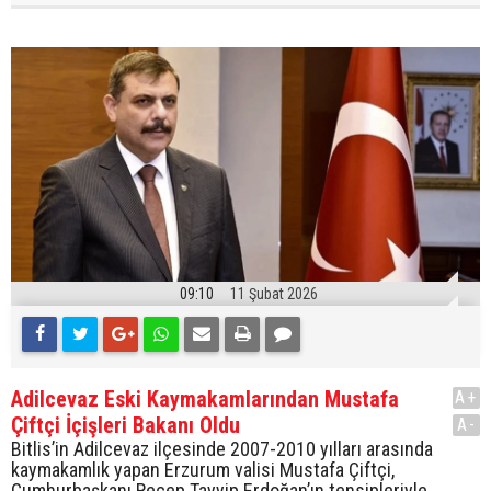
09:10
11 Şubat 2026
Adilcevaz Eski Kaymakamlarından Mustafa
A+
Çiftçi İçişleri Bakanı Oldu
A-
Bitlis’in Adilcevaz ilçesinde 2007-2010 yılları arasında
kaymakamlık yapan Erzurum valisi Mustafa Çiftçi,
Cumhurbaşkanı Recep Tayyip Erdoğan’ın tensipleriyle