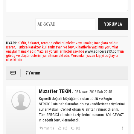
UYARI:
Küfür, hakaret, rencide edici cümleler veya imalar, inançlara saldırı
içeren, Türkçe karakter kullanılmayan ve büyük harflerle yazılmış yorumlar
onaylanmamaktadır. Yazılan yorumlar hiçbir şekilde
www.adilcevaz13.com
’un
görüş ve düşüncelerini yansıtmamaktadır. Yorumlar, yazan kişiyi bağlayıcı
niteliktedir.
7 Yorum
Muzaffer TEKİN
/ 05 Nisan 2016 Salı 22:45
Kıymetli değerli büyüğümüz olan Lütfü ve Engin
SERGİCİ' nin babalarından dolayı kendilerine taziyelerimi
sunar Mekanı Cennet olsun Allah' tan rahmet dilerim.
Tüm SERGİCİ ailesinin taziyelerimi sunarım. ADİLCEVAZ'
ın değerli büyüklerindendi.
Yanıtla
(0)
(0)