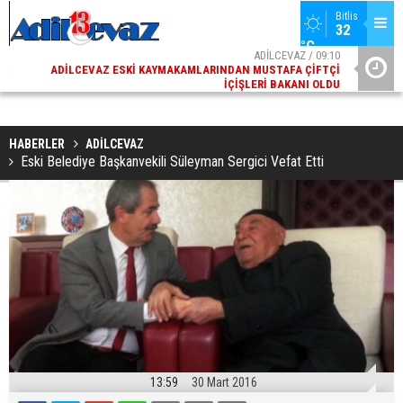
Bitlis
32 
°C
02
ADİLCEVAZ / 09:10
AK
ADILCEVAZ ESKI KAYMAKAMLARINDAN MUSTAFA ÇIFTÇI
DI
İÇIŞLERI BAKANI OLDU
HABERLER
ADİLCEVAZ
Eski Belediye Başkanvekili Süleyman Sergici Vefat Etti
13:59
30 Mart 2016