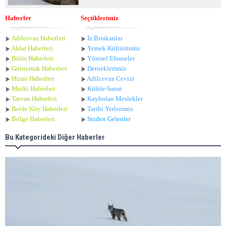
Haberler
Seçtiklerimiz
Adilcevaz Haberleri
İz Bırakanlar
Ahlat Haberle
ri
Yemek Kültürümüz
Bitlis Haberleri
Yöresel Efsaneler
Güroymak Haberleri
Derneklerimiz
Hizan Haberleri
Adilcevaz Cevizi
Mutki Haberleri
Kültür-Sanat
Tatvan Haberleri
Kaybolan Meslekler
Belde Köy Haberleri
Tarihi Yerlerimiz
Bölge Haberleri
Sizden Gelenler
Bu Kategorideki Diğer Haberler