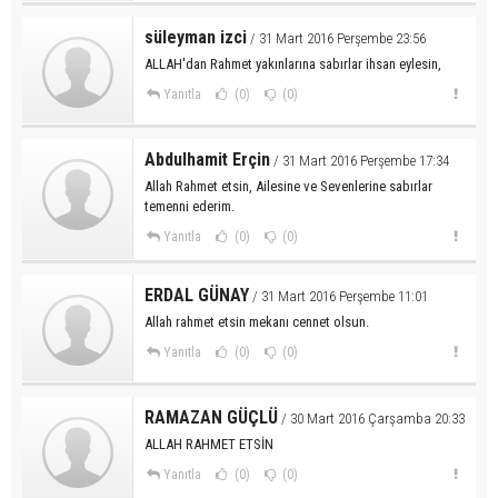
süleyman izci
/ 31 Mart 2016 Perşembe 23:56
ALLAH'dan Rahmet yakınlarına sabırlar ihsan eylesin,
Yanıtla
(0)
(0)
Abdulhamit Erçin
/ 31 Mart 2016 Perşembe 17:34
Allah Rahmet etsin, Ailesine ve Sevenlerine sabırlar
temenni ederim.
Yanıtla
(0)
(0)
ERDAL GÜNAY
/ 31 Mart 2016 Perşembe 11:01
Allah rahmet etsin mekanı cennet olsun.
Yanıtla
(0)
(0)
RAMAZAN GÜÇLÜ
/ 30 Mart 2016 Çarşamba 20:33
ALLAH RAHMET ETSİN
Yanıtla
(0)
(0)