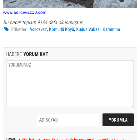
www.adilcevaz13.com
Bu haber toplam 9134 defa okunmuştur
,
,
,
Etiketler :
Adilcevaz
Kömürlü Köyü
Kuduz Vakası
Karantina
HABERE
YORUM KAT
UYARI:
Küfür, hakaret, rencide edici cümleler veya imalar, inançlara saldırı