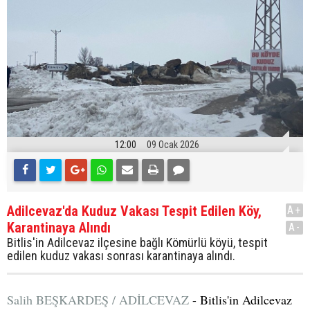
12:00
09 Ocak 2026
Adilcevaz'da Kuduz Vakası Tespit Edilen Köy,
A+
Karantinaya Alındı
A-
Bitlis'in Adilcevaz ilçesine bağlı Kömürlü köyü, tespit
edilen kuduz vakası sonrası karantinaya alındı.
Salih BEŞKARDEŞ / ADİLCEVAZ
- Bitlis'in Adilcevaz