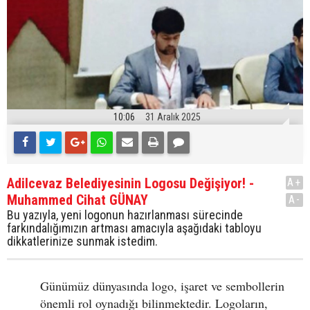
10:06
31 Aralık 2025
Adilcevaz Belediyesinin Logosu Değişiyor! -
A+
Muhammed Cihat GÜNAY
A-
Bu yazıyla, yeni logonun hazırlanması sürecinde
farkındalığımızın artması amacıyla aşağıdaki tabloyu
dikkatlerinize sunmak istedim.
Günümüz dünyasında logo, işaret ve sembollerin
önemli rol oynadığı bilinmektedir. Logoların,