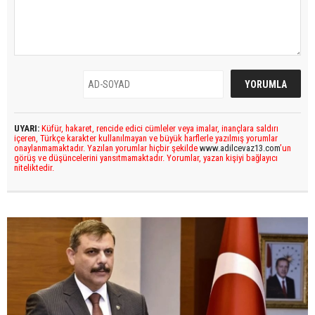
UYARI:
Küfür, hakaret, rencide edici cümleler veya imalar, inançlara saldırı
içeren, Türkçe karakter kullanılmayan ve büyük harflerle yazılmış yorumlar
onaylanmamaktadır. Yazılan yorumlar hiçbir şekilde
www.adilcevaz13.com
’un
görüş ve düşüncelerini yansıtmamaktadır. Yorumlar, yazan kişiyi bağlayıcı
niteliktedir.