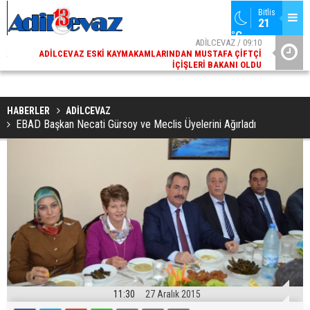
Bitlis
21 
°C
02
ADİLCEVAZ / 09:10
AK
ADILCEVAZ ESKI KAYMAKAMLARINDAN MUSTAFA ÇIFTÇI
DI
İÇIŞLERI BAKANI OLDU
HABERLER
ADİLCEVAZ
EBAD Başkan Necati Gürsoy ve Meclis Üyelerini Ağırladı
11:30
27 Aralık 2015