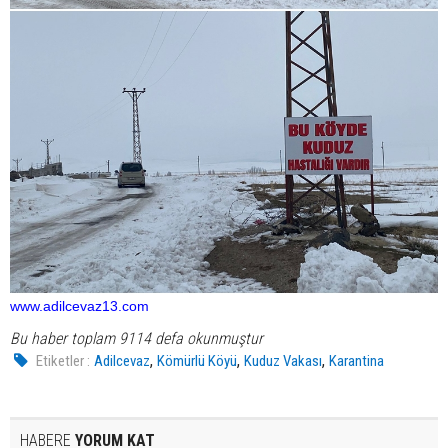
www.adilcevaz13.com
Bu haber toplam 9114 defa okunmuştur
,
,
,
Etiketler :
Adilcevaz
Kömürlü Köyü
Kuduz Vakası
Karantina
HABERE
YORUM KAT