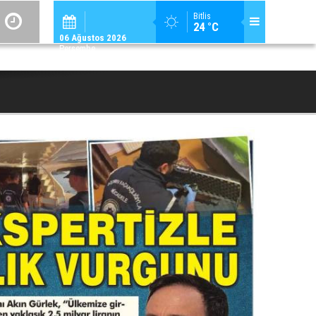
ADİLCEVAZ / 12:
Bitlis
24 °C
ADILCEVAZ'DA KUDUZ VAKASI TESPIT EDILEN KÖY, KARANTINAYA ALIN
06 Ağustos 2026
Perşembe