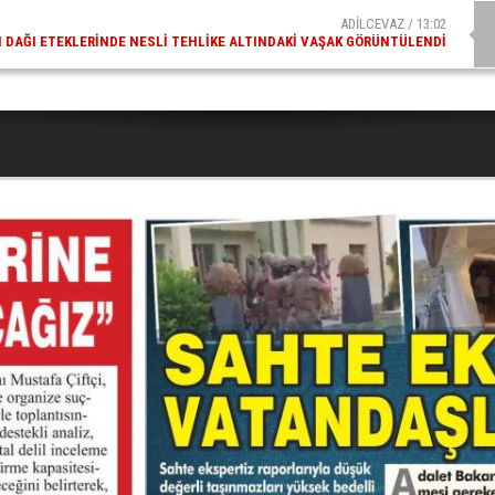
ADİLCEVAZ / 09:10
AZ ESKI KAYMAKAMLARINDAN MUSTAFA ÇIFTÇI İÇIŞLERI BAKANI OLDU