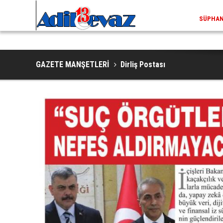
ADILCEV
GAZETE MANŞETLERİ
Dirliş Postası