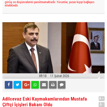
görüş ve düşüncelerini yansıtmamaktadır. Yorumlar, yazan kişiyi bağlayıcı
niteliktedir.
09:10
11 Şubat 2026
Adilcevaz Eski Kaymakamlarından Mustafa
A+
Çiftçi İçişleri Bakanı Oldu
A-