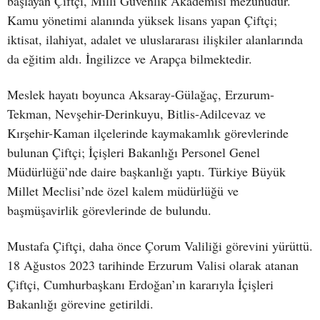
başlayan Çiftçi, Milli Güvenlik Akademisi mezunudur.
Kamu yönetimi alanında yüksek lisans yapan Çiftçi;
iktisat, ilahiyat, adalet ve uluslararası ilişkiler alanlarında
da eğitim aldı. İngilizce ve Arapça bilmektedir.
Meslek hayatı boyunca Aksaray-Gülağaç, Erzurum-
Tekman, Nevşehir-Derinkuyu, Bitlis-Adilcevaz ve
Kırşehir-Kaman ilçelerinde kaymakamlık görevlerinde
bulunan Çiftçi; İçişleri Bakanlığı Personel Genel
Müdürlüğü’nde daire başkanlığı yaptı. Türkiye Büyük
Millet Meclisi’nde özel kalem müdürlüğü ve
başmüşavirlik görevlerinde de bulundu.
Mustafa Çiftçi, daha önce Çorum Valiliği görevini yürüttü.
18 Ağustos 2023 tarihinde Erzurum Valisi olarak atanan
Çiftçi, Cumhurbaşkanı Erdoğan’ın kararıyla İçişleri
Bakanlığı görevine getirildi.