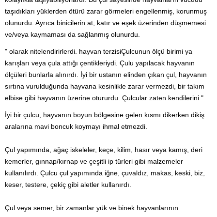
taşıdıkları yüklerden ötürü zarar görmeleri engellenmiş, korunmuş
olunurdu. Ayrıca binicilerin at, katır ve eşek üzerinden düşmemesi
ve/veya kaymaması da sağlanmış olunurdu.
" olarak nitelendirirlerdi.
hayvan terzisi
Çulcunun ölçü birimi ya
karışları veya çula attığı çentikleriydi. Çulu yapılacak hayvanın
ölçüleri bunlarla alınırdı. İyi bir ustanın elinden çıkan çul, hayvanın
sırtına vurulduğunda hayvana kesinlikle zarar vermezdi, bir takım
elbise gibi hayvanın üzerine otururdu. Çulcular zaten kendilerini "
İyi bir çulcu, hayvanın boyun bölgesine gelen kısmı dikerken dikiş
aralarına mavi boncuk koymayı ihmal etmezdi.
Çul yapımında, ağaç iskeleler, keçe, kilim, hasır veya kamış, deri
kemerler, gınnap/kırnap ve çeşitli ip türleri gibi malzemeler
kullanılırdı. Çulcu çul yapımında iğne, çuvaldız, makas, keski, biz,
keser, testere, çekiç gibi aletler kullanırdı.
Çul veya semer, bir zamanlar yük ve binek hayvanlarının