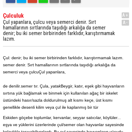
Çulculuk
A+
Çul yapanlara, çulcu veya semerci denir. Sırt
A-
hamallarının sırtlarında taşıdığı arkalığa da semer
denir; bu iki semer birbirinden farklıdır, karıştırmamak
lazım.
Çul
:
denir; bu iki semer birbirinden farklıdır, karıştırmamak lazım.
semer
denir. Sırt hamallarının sırtlarında taşıdığı arkalığa da
semerci
veya
çulcu
Çul yapanlara,
de denilir.
semer
tır. Çula,
yatak
Beygir, katır, eşek gibi hayvanların
sırtına yük bağlamak ve binmek için kullanılan ağaç bir iskelet
üstündeki hasır/sazla doldurulmuş alt kısmı keçe, üst kısmı
genellikle desenli kilim veya çul ile kaplanmış bir tür
Eskiden göçebe toplumlar, kervanlar, seyyar satıcılar, köylüler...
eşya ve yüklerini üzerlerinde çul/semer olan hayvanlar sayesinde
kolaylıkla taşıyabiliyorlardı. Bu çul sayesinde hayvanların vücudu