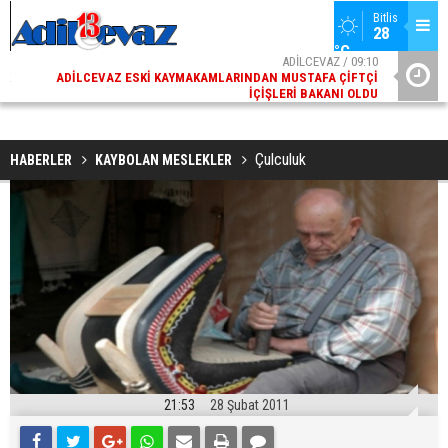
Bitlis
28 
°C
02
ADİLCEVAZ / 09:10
AK
ADILCEVAZ ESKI KAYMAKAMLARINDAN MUSTAFA ÇIFTÇI
DI
İÇIŞLERI BAKANI OLDU
Çulculuk
HABERLER
KAYBOLAN MESLEKLER
21:53
28 Şubat 2011