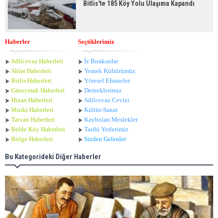
Bitlis'te 185 Köy Yolu Ulaşıma Kapandı
Haberler
Seçtiklerimiz
Adilcevaz Haberleri
İz Bırakanlar
Ahlat Haberle
ri
Yemek Kültürümüz
Bitlis Haberleri
Yöresel Efsaneler
Güroymak Haberleri
Derneklerimiz
Hizan Haberleri
Adilcevaz Cevizi
Mutki Haberleri
Kültür-Sanat
Tatvan Haberleri
Kaybolan Meslekler
Belde Köy Haberleri
Tarihi Yerlerimiz
Bölge Haberleri
Sizden Gelenler
Bu Kategorideki Diğer Haberler