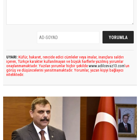
UYARI:
Küfür, hakaret, rencide edici cümleler veya imalar, inançlara saldırı
içeren, Türkçe karakter kullanılmayan ve büyük harflerle yazılmış yorumlar
onaylanmamaktadır. Yazılan yorumlar hiçbir şekilde
www.adilcevaz13.com
’un
görüş ve düşüncelerini yansıtmamaktadır. Yorumlar, yazan kişiyi bağlayıcı
niteliktedir.