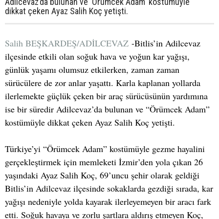
Adilcevaz’da bulunan ve 'Örümcek Adam' kostümüyle
dikkat çeken Ayaz Salih Koç yetişti.
Salih BEŞKARDEŞ/ADİLCEVAZ
-Bitlis’in Adilcevaz
ilçesinde etkili olan soğuk hava ve yoğun kar yağışı,
günlük yaşamı olumsuz etkilerken, zaman zaman
sürücülere de zor anlar yaşattı. Karla kaplanan yollarda
ilerlemekte güçlük çeken bir araç sürücüsünün yardımına
ise bir süredir Adilcevaz’da bulunan ve “Örümcek Adam”
kostümüyle dikkat çeken Ayaz Salih Koç yetişti.
Türkiye’yi “Örümcek Adam” kostümüyle gezme hayalini
gerçekleştirmek için memleketi İzmir’den yola çıkan 26
yaşındaki Ayaz Salih Koç, 69’uncu şehir olarak geldiği
Bitlis’in Adilcevaz ilçesinde sokaklarda gezdiği sırada, kar
yağışı nedeniyle yolda kayarak ilerleyemeyen bir aracı fark
etti. Soğuk havaya ve zorlu şartlara aldırış etmeyen Koç,