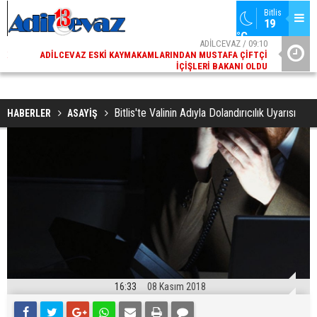
Bitlis
19 
°C
02
ADİLCEVAZ / 09:10
AK
ADILCEVAZ ESKI KAYMAKAMLARINDAN MUSTAFA ÇIFTÇI
DI
İÇIŞLERI BAKANI OLDU
Bitlis'te Valinin Adıyla Dolandırıcılık Uyarısı
HABERLER
ASAYİŞ
16:33
08 Kasım 2018