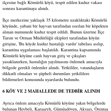
ilçesine bağlı Kömürlü köyü, tespit edilen kuduz vakası
sonrası karantinaya alındı.
İlçe merkezine yaklaşık 35 kilometre uzaklıktaki Kömürlü
köyünde, yabani bir hayvan tarafından ısırılan bir köpekten
alınan numunede kuduz tespit edildi. Bunun üzerine İlçe
Tarım ve Orman Müdürlüğü ekipleri tarafından köyün
girişine, 'Bu köyde kuduz hastalığı vardır' tabelası asılıp,
karantina uygulaması başlatıldı. Karantina kapsamında
Kömürlü köyüne canlı hayvan giriş ve çıkışları
yasaklanırken, hastalığın yayılmasını önlemek amacıyla
bölgede gerekli önlemler alındı. Yetkililer, vatandaşların
dikkatli olmaları ve şüpheli durumları yetkililere
bildirmeleri konusunda uyarılarda bulundu.
6 KÖY VE 2 MAHALLEDE DE TEDBİR ALINDI
Ayrıca önlem amacıyla Kömürlü köyüne yakın bölgelerde
bulunan Heybeli, Karaşeyh, Gümüşdöven, Akyazı, Örentaş