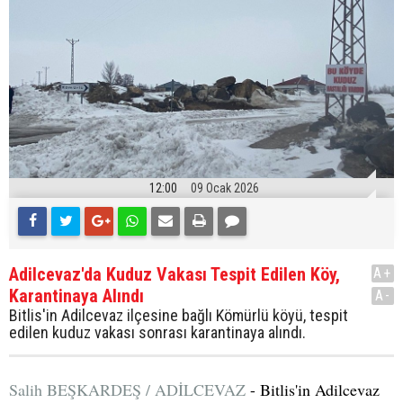
12:00
09 Ocak 2026
Adilcevaz'da Kuduz Vakası Tespit Edilen Köy,
A+
Karantinaya Alındı
A-
Bitlis'in Adilcevaz ilçesine bağlı Kömürlü köyü, tespit
edilen kuduz vakası sonrası karantinaya alındı.
Salih BEŞKARDEŞ / ADİLCEVAZ
- Bitlis'in Adilcevaz