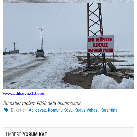
www.adilcevaz13.com
Bu haber toplam 9068 defa okunmuştur
,
,
,
Etiketler :
Adilcevaz
Kömürlü Köyü
Kuduz Vakası
Karantina
HABERE
YORUM KAT