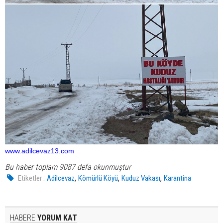
www.adilcevaz13.com
Bu haber toplam 9087 defa okunmuştur
,
,
,
Etiketler :
Adilcevaz
Kömürlü Köyü
Kuduz Vakası
Karantina
HABERE
YORUM KAT