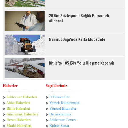
20 Bin Sözleşmeli Sağlık Personeli
Alınacak
Nemrut Dağı'nda Karla Mücadele
Bitlis'te 185 Köy Yolu Ulaşıma Kapandı
Haberler
Seçtiklerimiz
Adilcevaz Haberleri
İz Bırakanlar
Ahlat Haberle
ri
Yemek Kültürümüz
Bitlis Haberleri
Yöresel Efsaneler
Güroymak Haberleri
Derneklerimiz
Hizan Haberleri
Adilcevaz Cevizi
Mutki Haberleri
Kültür-Sanat