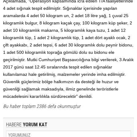
Açıklamada, "Operasyon kapsamında icra edilen T/A faaliyetlerinde
4 adet sığınak tespit edilmiştir. Sığınaklar içerisinde yapılan
aramalarda 4 adet 50 kilogram un, 2 adet 18 litre yağ, 1 çuval 25
kilogramlık bulgur, 8 kilogram kaçak çay, 100 kilogram küp şeker, 2
adet 10 kilogramlık makarna, 5 kilogramlık kaya tuzu, 1 adet 12
kilogramlık tüp, 1 adet 2 kilogramlık tüp, 1 adet dört ayaklı ocak, 2
çift ayakkabı, 2 adet tepsi, 6 adet 30 kilogramlık dolu peynir bidonu,
1 adet 500 kilogramlık toprağa gömülü dolu su bidonu ele
geçirilmiştir. Mutki Cumhuriyet Başsavcılığına bilgi verilerek, 3 Aralık
2017 günü saat 12.45 sıralarında tespit edilen sığınaklar
kullanılamaz hale getirilmiş, malzemeler yerinde imha edilmiştir.
Güvenlik güçlerimiz bölge halkımızın da desteği ile huzur ve
güvenliği sağlamak maksadıyla, ilimiz genelinde teröristlerle
mücadelesini kararlılıkla sürdürecektir" denildi.
Bu haber toplam 2386 defa okunmuştur
HABERE
YORUM KAT