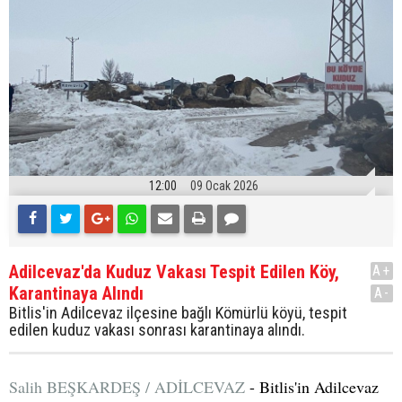
12:00
09 Ocak 2026
Adilcevaz'da Kuduz Vakası Tespit Edilen Köy,
A+
Karantinaya Alındı
A-
Bitlis'in Adilcevaz ilçesine bağlı Kömürlü köyü, tespit
edilen kuduz vakası sonrası karantinaya alındı.
Salih BEŞKARDEŞ / ADİLCEVAZ
- Bitlis'in Adilcevaz