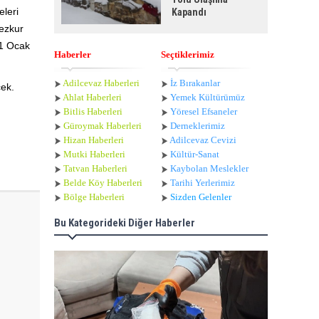
eleri
Kapandı
mezkur
31 Ocak
Haberler
Seçtiklerimiz
Adilcevaz Haberleri
İz Bırakanlar
cek.
Ahlat Haberle
ri
Yemek Kültürümüz
Bitlis Haberleri
Yöresel Efsaneler
Güroymak Haberleri
Derneklerimiz
Hizan Haberleri
Adilcevaz Cevizi
Mutki Haberleri
Kültür-Sanat
Tatvan Haberleri
Kaybolan Meslekler
Belde Köy Haberleri
Tarihi Yerlerimiz
Bölge Haberleri
Sizden Gelenler
Bu Kategorideki Diğer Haberler