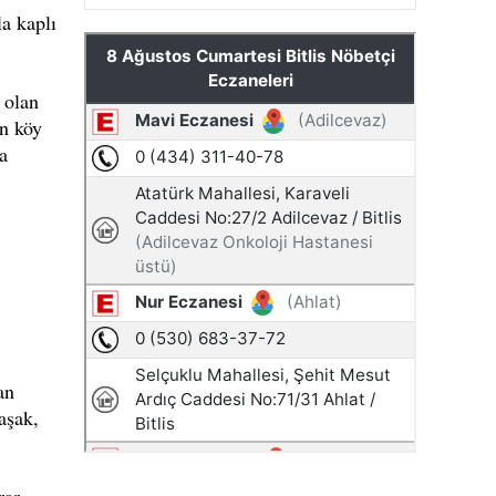
la kaplı
 olan
an köy
a
an
aşak,