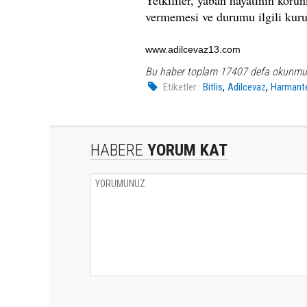
Yetkililer, yaban hayatının koru
vermemesi ve durumu ilgili kuru
www.adilcevaz13.com
Bu haber toplam 17407 defa okunmu
,
,
Etiketler :
Bitlis
Adilcevaz
Harmant
HABERE
YORUM KAT