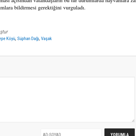
nması açısından vatandaşların bu tür durumlarda hayvanlara za
mlara bildirmesi gerektiğini vurguladı.
ştur
,
,
epe Köyü
Süphan Dağı
Vaşak