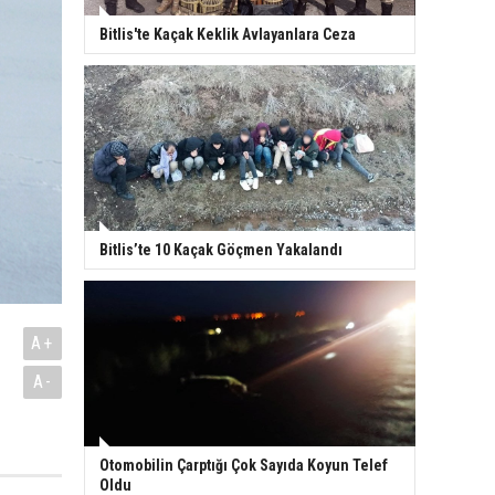
Bitlis'te Kaçak Keklik Avlayanlara Ceza
Bitlis’te 10 Kaçak Göçmen Yakalandı
A+
A-
Otomobilin Çarptığı Çok Sayıda Koyun Telef
Oldu