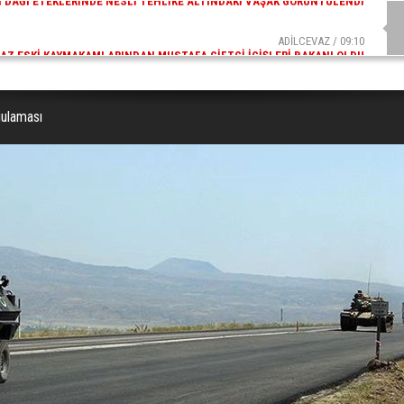
ADİLCEVAZ / 09:10
AZ ESKI KAYMAKAMLARINDAN MUSTAFA ÇIFTÇI İÇIŞLERI BAKANI OLDU
gulaması