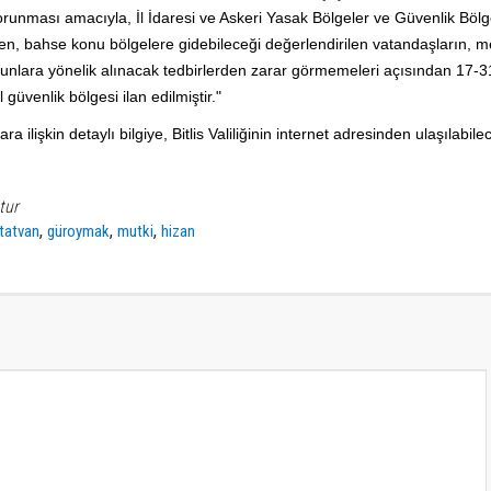
orunması amacıyla, İl İdaresi ve Askeri Yasak Bölgeler ve Güvenlik Bölg
aden, bahse konu bölgelere gidebileceği değerlendirilen vatandaşların, 
 bunlara yönelik alınacak tedbirlerden zarar görmemeleri açısından 17-
 güvenlik bölgesi ilan edilmiştir."
ra ilişkin detaylı bilgiye, Bitlis Valiliğinin internet adresinden ulaşılabile
tur
,
,
,
tatvan
güroymak
mutki
hizan