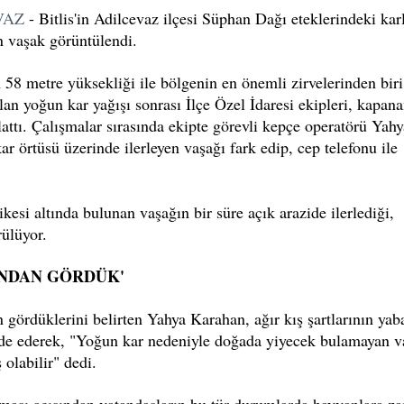
VAZ
- Bitlis'in Adilcevaz ilçesi Süphan Dağı eteklerindeki kar
an vaşak görüntülendi.
n 58 metre yüksekliği ile bölgenin en önemli zirvelerinden biri
lan yoğun kar yağışı sonrası İlçe Özel İdaresi ekipleri, kapan
lattı. Çalışmalar sırasında ekipte görevli kepçe operatörü Yahy
örtüsü üzerinde ilerleyen vaşağı fark edip, cep telefonu ile
kesi altında bulunan vaşağın bir süre açık arazide ilerlediği,
ülüyor.
INDAN GÖRDÜK'
 gördüklerini belirten Yahya Karahan, ağır kış şartlarının yab
fade ederek, "Yoğun kar nedeniyle doğada yiyecek bulamayan v
 olabilir" dedi.