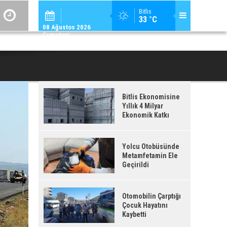
ADİLCEVAZ / 12:
Bitlis
33 °C
ADILCEVAZ'DA KUDUZ VAKASI TESPIT EDILEN KÖY, KARANTINAYA ALIN
08 Ağustos 2026
Cumartesi
Bitlis Ekonomisine
Yıllık 4 Milyar
Ekonomik Katkı
Yolcu Otobüsünde
Metamfetamin Ele
Geçirildi
Otomobilin Çarptığı
Çocuk Hayatını
Kaybetti