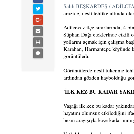
Salih BEŞKARDEŞ / ADİLCE
arazide, nesli tehlike altında ol
Adilcevaz ilçe sınırlarında, 4 bi
Süphan Dağı eteklerinde etkili o
yollarını açmak için çalışma baş
Karahan, Harmantepe köyünde kar 
görüntüledi.
Görüntülerde nesli tükenme tehli
ardından gözden kaybolduğu gör
'İLK KEZ BU KADAR YAK
Vaşağı ilk kez bu kadar yakından
hayatını olumsuz etkilediğini i
besin arayışıyla köye kadar inmiş