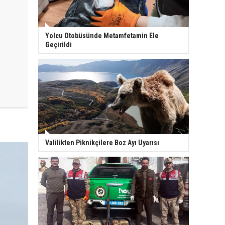
Yolcu Otobüsünde Metamfetamin Ele
Geçirildi
Valilikten Piknikçilere Boz Ayı Uyarısı