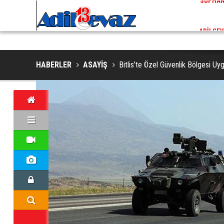
ADİLCEVAZ / 13:02
EKLERINDE NESLI TEHLIKE ALTINDAKI VAŞAK GÖRÜNTÜLENDI
ADILCEV
HABERLER
ASAYİŞ
Bitlis’te Özel Güvenlik Bölgesi Uy