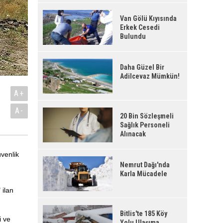
Van Gölü Kıyısında
Erkek Cesedi
Bulundu
Daha Güzel Bir
Adilcevaz Mümkün!
A+
A-
20 Bin Sözleşmeli
Sağlık Personeli
Alınacak
üvenlik
Nemrut Dağı'nda
Karla Mücadele
 ilan
Bitlis'te 185 Köy
i ve
Yolu Ulaşıma