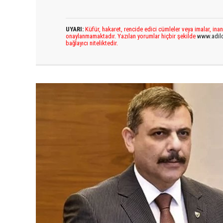
UYARI:
Küfür, hakaret, rencide edici cümleler veya imalar, inan
onaylanmamaktadır. Yazılan yorumlar hiçbir şekilde
www.adil
bağlayıcı niteliktedir.