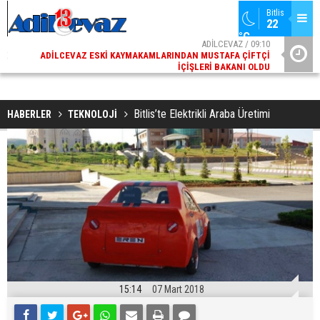
Bitlis
22 
°C
02
ADİLCEVAZ / 09:10
AK
ADILCEVAZ ESKI KAYMAKAMLARINDAN MUSTAFA ÇIFTÇI
DI
İÇIŞLERI BAKANI OLDU
Bitlis’te Elektrikli Araba Üretimi
HABERLER
TEKNOLOJİ
15:14
07 Mart 2018