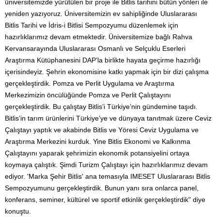
üniversitemizde yürütülen bir proje ile Bitlis tarihini bütün yönleri ile
yeniden yazıyoruz. Üniversitemizin ev sahipliğinde Uluslararası
Bitlis Tarihi ve İdris-i Bitlisi Sempozyumu düzenlemek için
hazırlıklarımız devam etmektedir. Üniversitemize bağlı Rahva
Kervansarayında Uluslararası Osmanlı ve Selçuklu Eserleri
Araştırma Kütüphanesini DAP’la birlikte hayata geçirme hazırlığı
içerisindeyiz. Şehrin ekonomisine katkı yapmak için bir dizi çalışma
gerçekleştirdik. Pomza ve Perlit Uygulama ve Araştırma
Merkezimizin öncülüğünde Pomza ve Perlit Çalıştayını
gerçekleştirdik. Bu çalıştay Bitlis’i Türkiye’nin gündemine taşıdı.
Bitlis’in tarım ürünlerini Türkiye’ye ve dünyaya tanıtmak üzere Ceviz
Çalıştayı yaptık ve akabinde Bitlis ve Yöresi Ceviz Uygulama ve
Araştırma Merkezini kurduk. Yine Bitlis Ekonomi ve Kalkınma
Çalıştayını yaparak şehrimizin ekonomik potansiyelini ortaya
koymaya çalıştık. Şimdi Turizm Çalıştayı için hazırlıklarımız devam
ediyor. 'Marka Şehir Bitlis' ana temasıyla IMESET Uluslararası Bitlis
Sempozyumunu gerçekleştirdik. Bunun yanı sıra onlarca panel,
konferans, seminer, kültürel ve sportif etkinlik gerçekleştirdik" diye
konuştu.