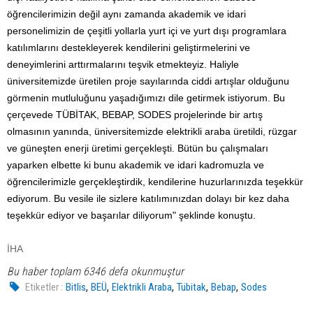
öğrencilerimizin değil aynı zamanda akademik ve idari
personelimizin de çeşitli yollarla yurt içi ve yurt dışı programlara
katılımlarını destekleyerek kendilerini geliştirmelerini ve
deneyimlerini arttırmalarını teşvik etmekteyiz. Haliyle
üniversitemizde üretilen proje sayılarında ciddi artışlar olduğunu
görmenin mutluluğunu yaşadığımızı dile getirmek istiyorum. Bu
çerçevede TÜBİTAK, BEBAP, SODES projelerinde bir artış
olmasının yanında, üniversitemizde elektrikli araba üretildi, rüzgar
ve güneşten enerji üretimi gerçekleşti. Bütün bu çalışmaları
yaparken elbette ki bunu akademik ve idari kadromuzla ve
öğrencilerimizle gerçekleştirdik, kendilerine huzurlarınızda teşekkür
ediyorum. Bu vesile ile sizlere katılımınızdan dolayı bir kez daha
teşekkür ediyor ve başarılar diliyorum" şeklinde konuştu.
İHA
Bu haber toplam 6346 defa okunmuştur
,
,
,
,
,
Etiketler :
Bitlis
BEÜ
Elektrikli Araba
Tübitak
Bebap
Sodes