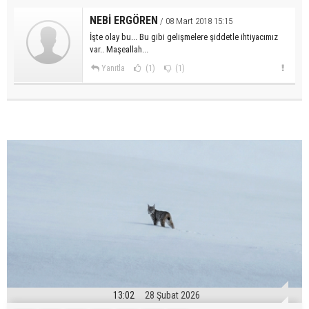
NEBİ ERGÖREN
/ 08 Mart 2018 15:15
İşte olay bu... Bu gibi gelişmelere şiddetle ihtiyacımız
var.. Maşeallah...
Yanıtla
(1)
(1)
13:02
28 Şubat 2026