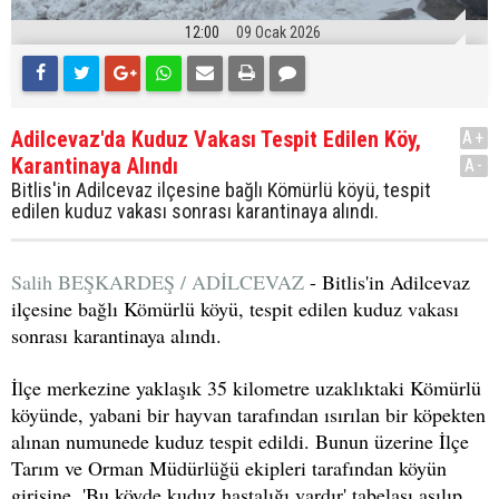
12:00
09 Ocak 2026
Adilcevaz'da Kuduz Vakası Tespit Edilen Köy,
A+
Karantinaya Alındı
A-
Bitlis'in Adilcevaz ilçesine bağlı Kömürlü köyü, tespit
edilen kuduz vakası sonrası karantinaya alındı.
Salih BEŞKARDEŞ / ADİLCEVAZ
- Bitlis'in Adilcevaz
ilçesine bağlı Kömürlü köyü, tespit edilen kuduz vakası
sonrası karantinaya alındı.
İlçe merkezine yaklaşık 35 kilometre uzaklıktaki Kömürlü
köyünde, yabani bir hayvan tarafından ısırılan bir köpekten
alınan numunede kuduz tespit edildi. Bunun üzerine İlçe
Tarım ve Orman Müdürlüğü ekipleri tarafından köyün
girişine, 'Bu köyde kuduz hastalığı vardır' tabelası asılıp,