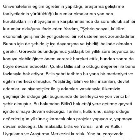
Üniversitelerin eğitim öğretimin yapıldığı, araştırma geliştirme
faaliyetlerinin yürütüldüğü kurumlar olmalarının yanında
kuruldukları ilin ihtiyaçlarının karşılanmasında da sorumluluk sahibi
kurumlar olduğunu ifade eden Yardım, "Şehrin sosyal, kültürel,
ekonomik gelişiminde yol gösterici bir rol üstelenmek zorundadırlar.
Bunun için de şehirle iç içe dayanışma ve işbirliği halinde olmaları
gerekir. Görevde bulunduğumuz yaklaşık bir yıllık süre boyunca bu
konuya olabildiğince önem vererek hareket ettik, bundan sonra da
böyle devam edecektir. Çünkü Bitlis sahip olduğu değerleri ile bunu
fazlasıyla hak ediyor. Bitlis şehri tarihten bu yana bir medeniyet ve
eğitim merkezi olmuştur. Yetiştirdiği bilim ve fikir insanları, devlet
adamları ve siyasetçiler ile iş adamları vasıtasıyla ülkemizin
geçmişinde olduğu gibi bugününde de belirleyici ve yön verici bir
şehir olmuştur. Bu bakımdan Bitlis’i hak ettiği yere getirme gayreti
içinde olmaya devam edeceğiz. Tarihini, kültürünü, sahip olduğu
değerleri gün yüzüne çıkaracak olan projeler yapıyoruz, yapmaya
devam edeceğiz. Bu maksatla Bitlis ve Yöresi Tarih ve Kültür
Uygulama ve Araştırma Merkezini kurduk. Yine bu çerçevede