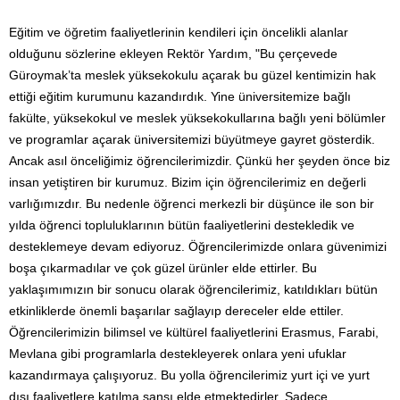
Eğitim ve öğretim faaliyetlerinin kendileri için öncelikli alanlar
olduğunu sözlerine ekleyen Rektör Yardım, "Bu çerçevede
Güroymak’ta meslek yüksekokulu açarak bu güzel kentimizin hak
ettiği eğitim kurumunu kazandırdık. Yine üniversitemize bağlı
fakülte, yüksekokul ve meslek yüksekokullarına bağlı yeni bölümler
ve programlar açarak üniversitemizi büyütmeye gayret gösterdik.
Ancak asıl önceliğimiz öğrencilerimizdir. Çünkü her şeyden önce biz
insan yetiştiren bir kurumuz. Bizim için öğrencilerimiz en değerli
varlığımızdır. Bu nedenle öğrenci merkezli bir düşünce ile son bir
yılda öğrenci topluluklarının bütün faaliyetlerini destekledik ve
desteklemeye devam ediyoruz. Öğrencilerimizde onlara güvenimizi
boşa çıkarmadılar ve çok güzel ürünler elde ettirler. Bu
yaklaşımımızın bir sonucu olarak öğrencilerimiz, katıldıkları bütün
etkinliklerde önemli başarılar sağlayıp dereceler elde ettiler.
Öğrencilerimizin bilimsel ve kültürel faaliyetlerini Erasmus, Farabi,
Mevlana gibi programlarla destekleyerek onlara yeni ufuklar
kazandırmaya çalışıyoruz. Bu yolla öğrencilerimiz yurt içi ve yurt
dışı faaliyetlere katılma şansı elde etmektedirler. Sadece