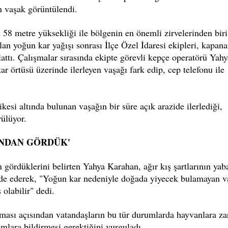
an vaşak görüntülendi.
n 58 metre yüksekliği ile bölgenin en önemli zirvelerinden biri
lan yoğun kar yağışı sonrası İlçe Özel İdaresi ekipleri, kapan
lattı. Çalışmalar sırasında ekipte görevli kepçe operatörü Yahy
örtüsü üzerinde ilerleyen vaşağı fark edip, cep telefonu ile
kesi altında bulunan vaşağın bir süre açık arazide ilerlediği,
ülüyor.
INDAN GÖRDÜK'
 gördüklerini belirten Yahya Karahan, ağır kış şartlarının yab
fade ederek, "Yoğun kar nedeniyle doğada yiyecek bulamayan v
 olabilir" dedi.
nması açısından vatandaşların bu tür durumlarda hayvanlara za
mlara bildirmesi gerektiğini vurguladı.