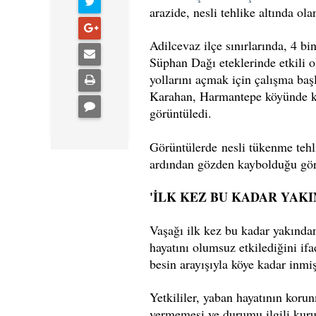
arazide, nesli tehlike altında ol
Adilcevaz ilçe sınırlarında, 4 bi
Süphan Dağı eteklerinde etkili o
yollarını açmak için çalışma baş
Karahan, Harmantepe köyünde kar 
görüntüledi.
Görüntülerde nesli tükenme tehli
ardından gözden kaybolduğu gör
'İLK KEZ BU KADAR YAK
Vaşağı ilk kez bu kadar yakından
hayatını olumsuz etkilediğini i
besin arayışıyla köye kadar inmiş
Yetkililer, yaban hayatının koru
vermemesi ve durumu ilgili kuru