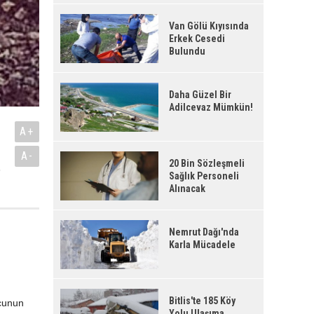
Van Gölü Kıyısında
Erkek Cesedi
Bulundu
Daha Güzel Bir
Adilcevaz Mümkün!
A+
A-
20 Bin Sözleşmeli
e
Sağlık Personeli
Alınacak
Nemrut Dağı'nda
Karla Mücadele
Bitlis'te 185 Köy
rcunun
Yolu Ulaşıma