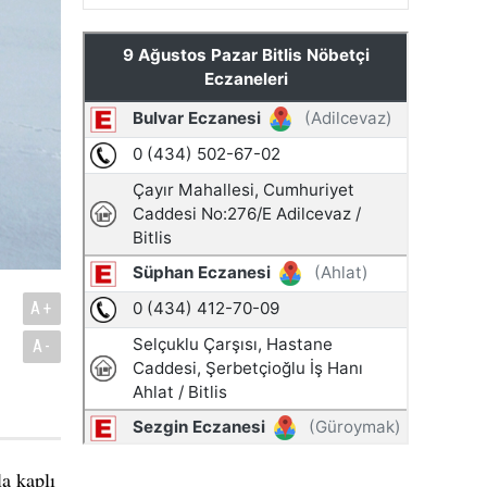
A+
A-
la kaplı