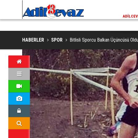
ADİLCEVAZ / 13:02
EKLERINDE NESLI TEHLIKE ALTINDAKI VAŞAK GÖRÜNTÜLENDI
ADILCEV
HABERLER
SPOR
Bitlisli Sporcu Balkan Üçüncüsü Old