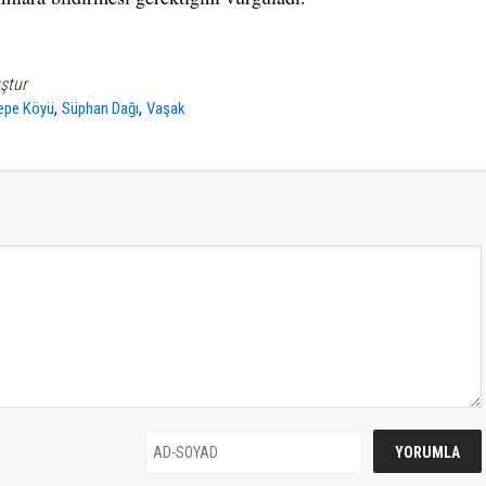
ştur
,
,
epe Köyü
Süphan Dağı
Vaşak