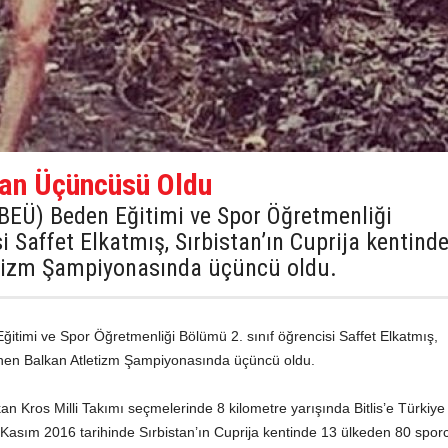
lkan Üçüncüsü Oldu
 (BEÜ) Beden Eğitimi ve Spor Öğretmenliği
i Saffet Elkatmış, Sırbistan’ın Cuprija kentind
tizm Şampiyonasında üçüncü oldu.
Eğitimi ve Spor Öğretmenliği Bölümü 2. sınıf öğrencisi Saffet Elkatmış,
lenen Balkan Atletizm Şampiyonasında üçüncü oldu.
n Kros Milli Takımı seçmelerinde 8 kilometre yarışında Bitlis’e Türkiye
5 Kasım 2016 tarihinde Sırbistan’ın Cuprija kentinde 13 ülkeden 80 spo