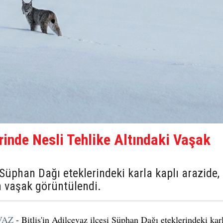
rinde Nesli Tehlike Altındaki Vaşak
i Süphan Dağı eteklerindeki karla kaplı arazide,
an vaşak görüntülendi.
VAZ
- Bitlis'in Adilcevaz ilçesi Süphan Dağı eteklerindeki kar