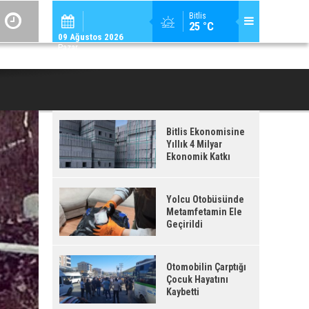
ADİLCEVAZ / 12:
Bitlis
25 °C
ADILCEVAZ'DA KUDUZ VAKASI TESPIT EDILEN KÖY, KARANTINAYA ALIN
09 Ağustos 2026
Pazar
Bitlis Ekonomisine
Yıllık 4 Milyar
Ekonomik Katkı
Yolcu Otobüsünde
Metamfetamin Ele
Geçirildi
Otomobilin Çarptığı
Çocuk Hayatını
Kaybetti