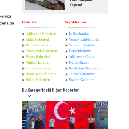
Kapandı
kemizi
Haberler
Seçtiklerimiz
Adana’da
Adilcevaz Haberleri
İz Bırakanlar
Ahlat Haberle
ri
Yemek Kültürümüz
Bitlis Haberleri
Yöresel Efsaneler
Güroymak Haberleri
Derneklerimiz
Hizan Haberleri
Adilcevaz Cevizi
Mutki Haberleri
Kültür-Sanat
Tatvan Haberleri
Kaybolan Meslekler
Belde Köy Haberleri
Tarihi Yerlerimiz
Bölge Haberleri
Sizden Gelenler
Bu Kategorideki Diğer Haberler