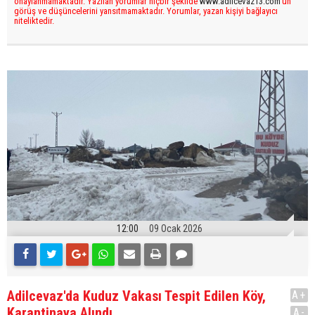
onaylanmamaktadır. Yazılan yorumlar hiçbir şekilde
www.adilcevaz13.com
’un
görüş ve düşüncelerini yansıtmamaktadır. Yorumlar, yazan kişiyi bağlayıcı
niteliktedir.
12:00
09 Ocak 2026
Adilcevaz'da Kuduz Vakası Tespit Edilen Köy,
A+
Karantinaya Alındı
A-