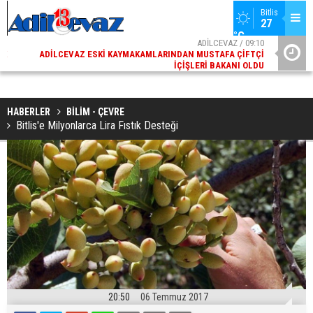
Bitlis
27 
°C
02
ADİLCEVAZ / 09:10
AK
ADILCEVAZ ESKI KAYMAKAMLARINDAN MUSTAFA ÇIFTÇI
DI
İÇIŞLERI BAKANI OLDU
HABERLER
BİLİM - ÇEVRE
Bitlis'e Milyonlarca Lira Fıstık Desteği
20:50
06 Temmuz 2017