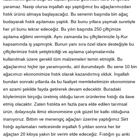
yaramaz. Nasip olursa inşallah aşı yaptığımız bu ağaçlarımızdan
fıstık ürünü almaya başlayacağız. Bu senenin başında bin ağaç
budayarak fıstık aşılaması yaptık. Biz bunu yıllara yaymak suretiyle
her yıl bunu tekrar edeceğiz. Bu yılın başında 250 çiftçimize
aşılama eğitimi vermiştik. Aynı zamanda bu çiftçilerimizle İş-Kur
kapsamında iş yapmıştık. Bunun yanı sıra özel idare desteğiyle bu
çiftçilerimize fıstık yetiştiriciliği ve aşılama çalışmalarında
kullanılmak üzere gerekli tüm malzemeleri temin etmiştik. Bu
ağaçlarımız hiçbir işe yaramıyordu, atıl durumdaydı. Bu sene 10 bin
ağacımızı ekonomimize fıstık olarak kazandırmış olduk. İnşallah
bundan sonraki yıllarda da bu faaliyet memleketimizin ekonomisine
en azami şekilde fayda getirerek devam edecektir. Buradaki
köylerimizin birçoğu üretmiş olduğu tarım ürünlerine fıstığı da ilave
etmiş olacaktır. Zaten fıstıkta en fazla para elde edilen tarımsal
ürün, dolayısıyla ilimiz ekonomisine çok güzel bir katkı olduğuna
inanıyoruz. Bıttım ve menengiç ağaçları üzerine yaptığımız Siirt
fıstığı aşılamaları neticesinde inşallah 5 yıldan sonra her bir
ağaçtan 20 kiloya yakın bir verim elde edeceğiz. Fıstığın şu anki