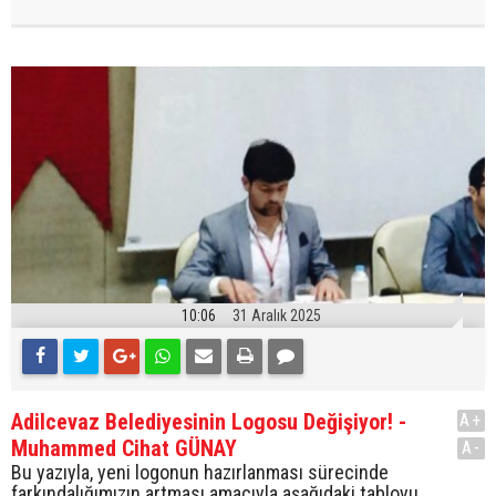
10:06
31 Aralık 2025
Adilcevaz Belediyesinin Logosu Değişiyor! -
A+
Muhammed Cihat GÜNAY
A-
Bu yazıyla, yeni logonun hazırlanması sürecinde
farkındalığımızın artması amacıyla aşağıdaki tabloyu