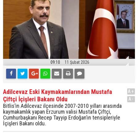
09:10
11 Şubat 2026
Adilcevaz Eski Kaymakamlarından Mustafa
A+
Çiftçi İçişleri Bakanı Oldu
A-
Bitlis’in Adilcevaz ilçesinde 2007-2010 yılları arasında
kaymakamlık yapan Erzurum valisi Mustafa Çiftçi,
Cumhurbaşkanı Recep Tayyip Erdoğan’ın tensipleriyle
İçişleri Bakanı oldu.