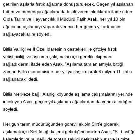
getirilen aşılarla fıstık ağacına dönüştürülecek. Geçen yıl aşılanan
bıttım ve menengiç ağaçlarında fıstık verimi aldıklarını ifade eden
Gıda Tarım ve Hayvancılık İl Müdürü Fatih Asak, her yıl 10 bin
ağaca bu aşılamayı yaparak verimin her geçen yıl artmasını
sağlayacaklarını söyledi.
Bitlis Valiliği ve İl Özel İdaresinin destekleri ile çiftçiye fıstık
yetiştiriciliği ve aşılama çalışmaları için gerekli ekipmanı
sağladıklarını ifade eden Asak, "Aşılama tam anlamıyla bittiği
zaman Bitlis ekonomisine her yıl yaklaşık olarak 6 milyon TL katkı
sağlanacak" dedi.
Bitlis merkeze bağlı Alaniçi köyünde aşılama çalışmalarını yerinde
inceleyen Asak, geçen yıl aşılanan ağaçlardan da verim alındığını
söyledi.
Her gün tarım müdürlüğünden görevli ekibin Siirt'e giderek
aşılamak için Siirt fıstığı kalemi getirdiğini belirten Asak, "Siirt fıstığı
kalemlerini günü değil de toptan şekildi getirirsek kuru ve işimize