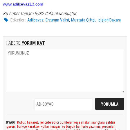
www.adilcevaz13.com
Bu haber toplam 9982 defa okunmuştur
,
,
,
Etiketler :
Adilcevaz
Erzurum Valisi
Mustafa Çiftçi
İçişleri Bakanı
HABERE
YORUM KAT
UYARI:
Küfür, hakaret, rencide edici cümleler veya imalar, inançlara saldırı
içeren, Türkçe karakter kullanılmayan ve büyük harflerle yazılmış yorumlar