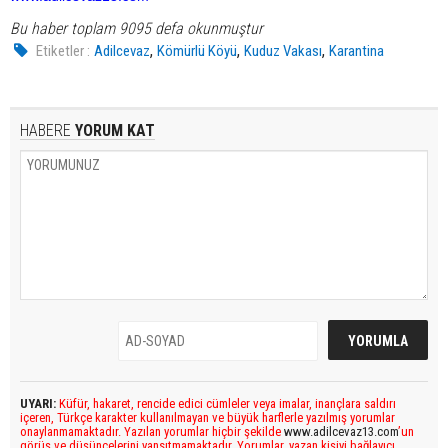
Bu haber toplam 9095 defa okunmuştur
,
,
,
Etiketler :
Adilcevaz
Kömürlü Köyü
Kuduz Vakası
Karantina
HABERE
YORUM KAT
UYARI:
Küfür, hakaret, rencide edici cümleler veya imalar, inançlara saldırı
içeren, Türkçe karakter kullanılmayan ve büyük harflerle yazılmış yorumlar
onaylanmamaktadır. Yazılan yorumlar hiçbir şekilde
www.adilcevaz13.com
’un
görüş ve düşüncelerini yansıtmamaktadır. Yorumlar, yazan kişiyi bağlayıcı