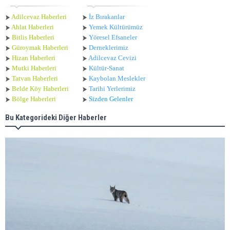
Adilcevaz Haberleri
İz Bırakanlar
Ahlat Haberle
ri
Yemek Kültürümüz
Bitlis Haberleri
Yöresel Efsaneler
Güroymak Haberleri
Derneklerimiz
Hizan Haberleri
Adilcevaz Cevizi
Mutki Haberleri
Kültür-Sanat
Tatvan Haberleri
Kaybolan Meslekler
Belde Köy Haberleri
Tarihi Yerlerimiz
Bölge Haberleri
Sizden Gelenler
Bu Kategorideki Diğer Haberler