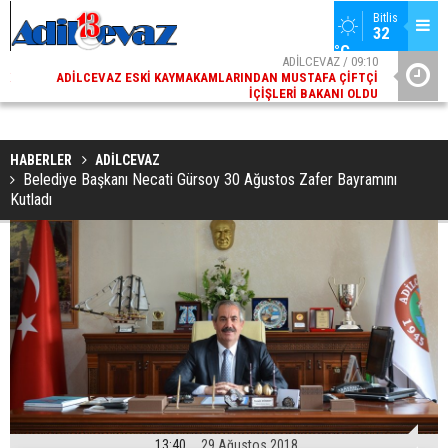
Bitlis
32 
°C
02
ADİLCEVAZ / 09:10
AK
ADILCEVAZ ESKI KAYMAKAMLARINDAN MUSTAFA ÇIFTÇI
DI
İÇIŞLERI BAKANI OLDU
HABERLER
ADİLCEVAZ
Belediye Başkanı Necati Gürsoy 30 Ağustos Zafer Bayramını
Kutladı
13:40
29 Ağustos 2018