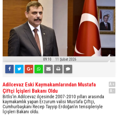
09:10
11 Şubat 2026
Adilcevaz Eski Kaymakamlarından Mustafa
A+
Çiftçi İçişleri Bakanı Oldu
A-
Bitlis’in Adilcevaz ilçesinde 2007-2010 yılları arasında
kaymakamlık yapan Erzurum valisi Mustafa Çiftçi,
Cumhurbaşkanı Recep Tayyip Erdoğan’ın tensipleriyle
İçişleri Bakanı oldu.