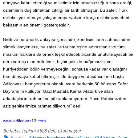
dünyaya kabul ettirdiği ve milletimiz için umutsuzluğun sona erdiği,
özlemlerin düş olmaktan çıktığı bir tarih olmuştur. Bu zafer; Türk
milletini yok etmeye çalışan emperyalizme karşı milletimizin ebedi
bekasının en önemli göstergesidir.
Birlik ve beraberlik anlayışı içerisinde; kendisini tarih sahnesinden
silmek isteyenlere, bu zafer ile tarihte eşine az rastlanır ve tüm
mazlum halklara da örnek teşkil edecek biçimde unutulmayacak bir
ders vermiş olan milletimiz, hiçbir şekilde bağımsızlık ve
hürriyetinden ödün vermeyeceğini, sonsuza kadar var olacağını
tüm dünyaya kabul ettirmiştir. Bu duygu ve düşüncelerle başta
Adilcevazlı hemşerilerim olmak üzere herkesin 30 Ağustos Zafer
Bayramı’nı kutluyor, Gazi Mustafa Kemal Atatürk ve silah
arkadaşlarını rahmet ve şükranla anıyorum. Yüce Rabbimizden
aziz şehitlerimize rahmet diliyorum" dedi.
www.adilcevaz13.com
Bu haber toplam 5628 defa okunmuştur
,
,
,
Etiketler :
Adilcevaz Belediyesi
Necati Gürsoy
30 Ağustos
Zafer