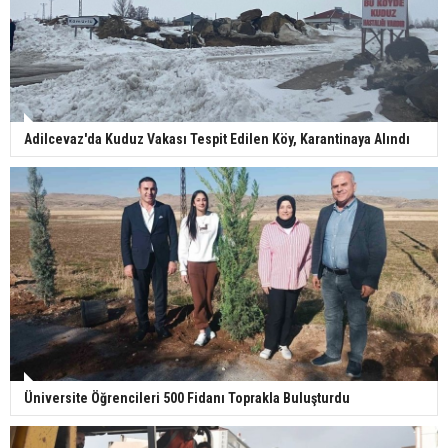
Adilcevaz'da Kuduz Vakası Tespit Edilen Köy, Karantinaya Alındı
Üniversite Öğrencileri 500 Fidanı Toprakla Buluşturdu