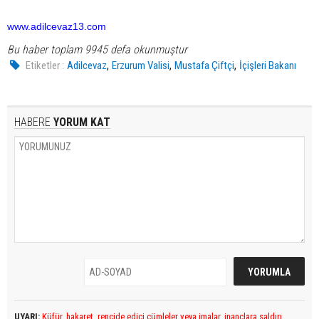
www.adilcevaz13.com
Bu haber toplam 9945 defa okunmuştur
,
,
,
Etiketler :
Adilcevaz
Erzurum Valisi
Mustafa Çiftçi
İçişleri Bakanı
HABERE
YORUM KAT
UYARI:
Küfür, hakaret, rencide edici cümleler veya imalar, inançlara saldırı