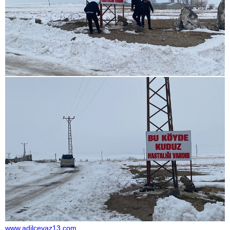
www.adilcevaz13.com