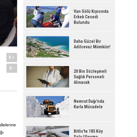
Van Gölü Kıyısında
Erkek Cesedi
Bulundu
Daha Güzel Bir
Adilcevaz Mümkün!
A+
A-
20 Bin Sözleşmeli
Sağlık Personeli
Alınacak
Nemrut Dağı'nda
Karla Mücadele
llelerine
Bitlis'te 185 Köy
ğı
Yolu Ulaşıma