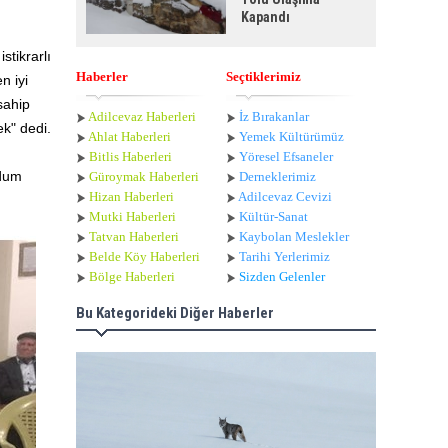
Kapandı
stikrarlı
Haberler
Seçtiklerimiz
n iyi
sahip
Adilcevaz Haberleri
İz Bırakanlar
ek" dedi.
Ahlat Haberle
ri
Yemek Kültürümüz
Bitlis Haberleri
Yöresel Efsaneler
ndum
Güroymak Haberleri
Derneklerimiz
Hizan Haberleri
Adilcevaz Cevizi
Mutki Haberleri
Kültür-Sanat
Tatvan Haberleri
Kaybolan Meslekler
Belde Köy Haberleri
Tarihi Yerlerimiz
Bölge Haberleri
Sizden Gelenler
Bu Kategorideki Diğer Haberler