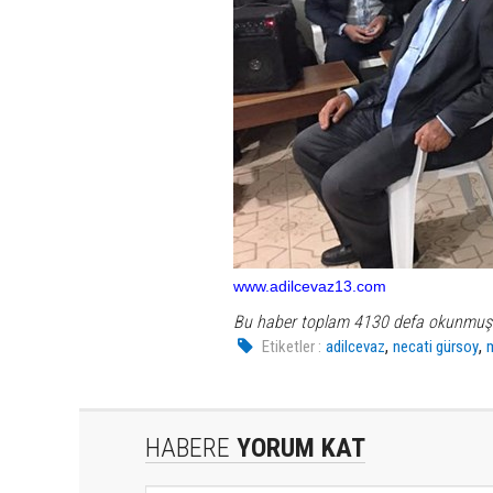
www.adilcevaz13.com
Bu haber toplam 4130 defa okunmuş
,
,
Etiketler :
adilcevaz
necati gürsoy
HABERE
YORUM KAT