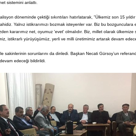
 sistemini anlattı.
isyon döneminde çektiği sıkıntıları hatırlatarak, "Ülkemiz son 15 yıldır i
şahidiz. Yalnız istikrarımızı bozmak isteyenler var. Biz bu bozgunculara e
den kararımız net, oyumuz 'evet' olmalıdır. Biz, millet olarak ülkemize 
imiz, istikrarlı yürüyüşümüz, yerli ve milli üretimimiz artarak devam edec
 sakinlerinin sorunlarını da dinledi. Başkan Necati Gürsoy’un refera
devam edeceği bildirildi.