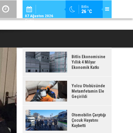
ADİLCEVAZ / 12:
Bitlis
26 °C
ADILCEVAZ'DA KUDUZ VAKASI TESPIT EDILEN KÖY, KARANTINAYA ALIN
07 Ağustos 2026
Cuma
Bitlis Ekonomisine
Yıllık 4 Milyar
Ekonomik Katkı
Yolcu Otobüsünde
Metamfetamin Ele
Geçirildi
Otomobilin Çarptığı
Çocuk Hayatını
Kaybetti