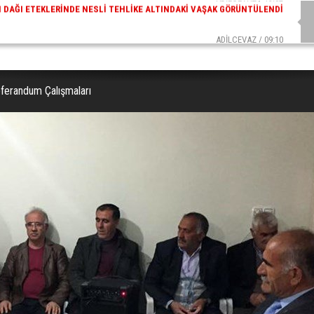
ADİLCEVAZ / 09:10
AZ ESKI KAYMAKAMLARINDAN MUSTAFA ÇIFTÇI İÇIŞLERI BAKANI OLDU
ferandum Çalışmaları