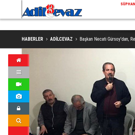
ADİLCEVAZ / 13:02
EKLERINDE NESLI TEHLIKE ALTINDAKI VAŞAK GÖRÜNTÜLENDI
ADILCEV
HABERLER
ADİLCEVAZ
Başkan Necati Gürsoy’dan, Re