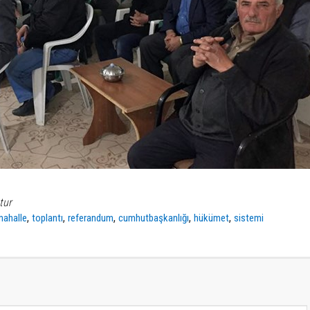
tur
,
,
,
,
,
mahalle
toplantı
referandum
cumhutbaşkanlığı
hükümet
sistemi