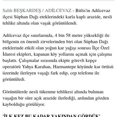
Salih BEŞKARDEŞ / ADİLCEVAZ
- Bitlis'in Adilcevaz
ilçesi Süphan Dağı eteklerindeki karla kaplı arazide, nesli
tehlike altında olan vaşak görüntülendi.
Adilcevaz ilçe sınırlarında, 4 bin 58 metre yüksekliği ile
bölgenin en önemli zirvelerinden biri olan Süphan Dağı
eteklerinde etkili olan yoğun kar yağışı sonrası İlçe Özel
İdaresi ekipleri, kapanan köy yollarını açmak için çalışma
başlattı. Çalışmalar sırasında ekipte görevli kepçe
operatörü Yahya Karahan, Harmantepe köyünde kar örtüsü
üzerinde ilerleyen vaşağı fark edip, cep telefonu ile
görüntüledi.
Görüntülerde nesli tükenme tehlikesi altında bulunan
vaşağın bir süre açık arazide ilerlediği, ardından gözden
kaybolduğu görülüyor.
'İLK KEZ BU KADAR YAKINDAN GÖRDÜK'