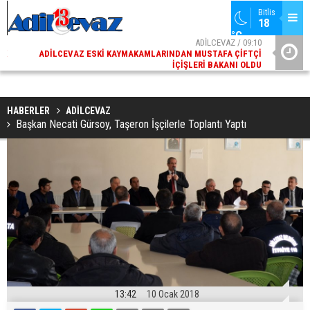
Bitlis
18 
°C
02
ADİLCEVAZ / 09:10
AK
ADILCEVAZ ESKI KAYMAKAMLARINDAN MUSTAFA ÇIFTÇI
DI
İÇIŞLERI BAKANI OLDU
HABERLER
ADİLCEVAZ
Başkan Necati Gürsoy, Taşeron İşçilerle Toplantı Yaptı
13:42
10 Ocak 2018