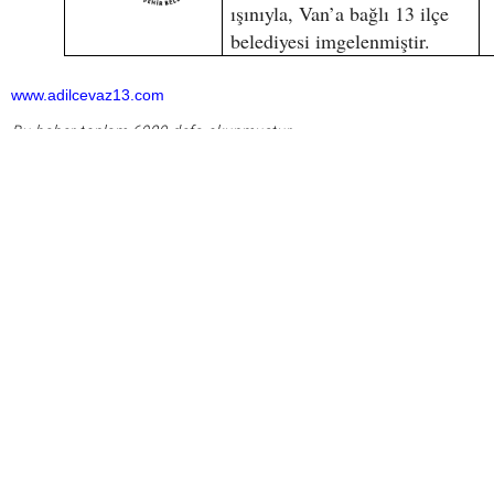
ışınıyla, Van’a bağlı 13 ilçe
belediyesi imgelenmiştir.
www.adilcevaz13.com
Bu haber toplam 6980 defa okunmuştur
HABERE
YORUM KAT