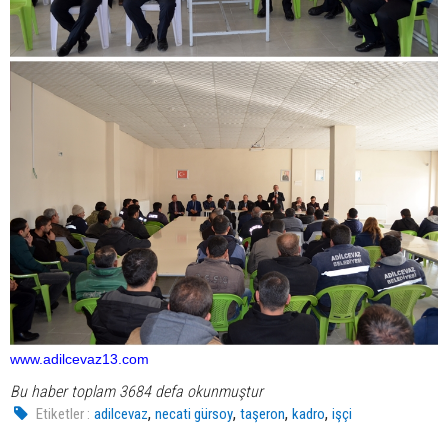
www.adilcevaz13.com
Bu haber toplam 3684 defa okunmuştur
,
,
,
,
Etiketler :
adilcevaz
necati gürsoy
taşeron
kadro
işçi