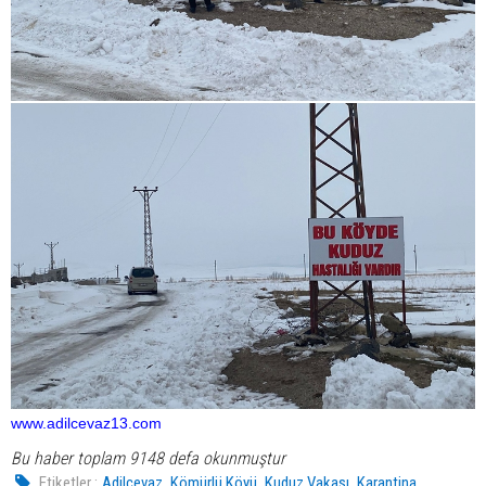
www.adilcevaz13.com
Bu haber toplam 9148 defa okunmuştur
,
,
,
Etiketler :
Adilcevaz
Kömürlü Köyü
Kuduz Vakası
Karantina