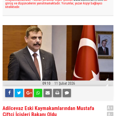
görüş ve düşüncelerini yansıtmamaktadır. Yorumlar, yazan kişiyi bağlayıcı
niteliktedir.
09:10
11 Şubat 2026
Adilcevaz Eski Kaymakamlarından Mustafa
A+
Çiftçi İçişleri Bakanı Oldu
A-