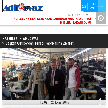
Bitlis
29 
°C
02
ADİLCEVAZ / 09:10
AK
ADILCEVAZ ESKI KAYMAKAMLARINDAN MUSTAFA ÇIFTÇI
DI
İÇIŞLERI BAKANI OLDU
HABERLER
ADİLCEVAZ
Başkan Gürsoy’dan Tekstil Fabrikasına Ziyaret
13:09
25 Ekim 2016