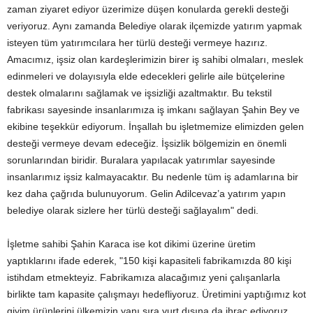
zaman ziyaret ediyor üzerimize düşen konularda gerekli desteği
veriyoruz. Aynı zamanda Belediye olarak ilçemizde yatırım yapmak
isteyen tüm yatırımcılara her türlü desteği vermeye hazırız.
Amacımız, işsiz olan kardeşlerimizin birer iş sahibi olmaları, meslek
edinmeleri ve dolayısıyla elde edecekleri gelirle aile bütçelerine
destek olmalarını sağlamak ve işsizliği azaltmaktır. Bu tekstil
fabrikası sayesinde insanlarımıza iş imkanı sağlayan Şahin Bey ve
ekibine teşekkür ediyorum. İnşallah bu işletmemize elimizden gelen
desteği vermeye devam edeceğiz. İşsizlik bölgemizin en önemli
sorunlarından biridir. Buralara yapılacak yatırımlar sayesinde
insanlarımız işsiz kalmayacaktır. Bu nedenle tüm iş adamlarına bir
kez daha çağrıda bulunuyorum. Gelin Adilcevaz’a yatırım yapın
belediye olarak sizlere her türlü desteği sağlayalım" dedi.
İşletme sahibi Şahin Karaca ise kot dikimi üzerine üretim
yaptıklarını ifade ederek, "150 kişi kapasiteli fabrikamızda 80 kişi
istihdam etmekteyiz. Fabrikamıza alacağımız yeni çalışanlarla
birlikte tam kapasite çalışmayı hedefliyoruz. Üretimini yaptığımız kot
giyim ürünlerini ülkemizin yanı sıra yurt dışına da ihraç ediyoruz.