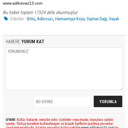
www.adilcevaz13.com
Bu haber toplam 17524 defa okunmuştur
,
,
,
,
Etiketler :
Bitlis
Adilcevaz
Harmantepe Köyü
Süphan Dağı
Vaşak
HABERE
YORUM KAT
UYARI:
Küfür, hakaret, rencide edici cümleler veya imalar, inançlara saldırı
içeren, Türkçe karakter kullanılmayan ve büyük harflerle yazılmış yorumlar
onaylanmamaktadır. Yazılan yorumlar hiçbir şekilde
www.adilcevaz13.com
’un