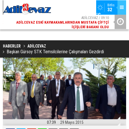
Bitlis
32 
°C
02
ADİLCEVAZ / 09:10
AK
ADILCEVAZ ESKI KAYMAKAMLARINDAN MUSTAFA ÇIFTÇI
DI
İÇIŞLERI BAKANI OLDU
HABERLER
ADİLCEVAZ
Başkan Gürsoy STK Temsilcilerine Çalışmaları Gezdirdi
07:39
29 Mayıs 2015