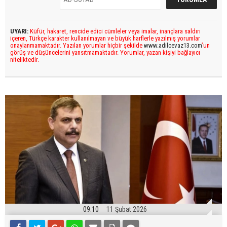
UYARI:
Küfür, hakaret, rencide edici cümleler veya imalar, inançlara saldırı
içeren, Türkçe karakter kullanılmayan ve büyük harflerle yazılmış yorumlar
onaylanmamaktadır. Yazılan yorumlar hiçbir şekilde
www.adilcevaz13.com
’un
görüş ve düşüncelerini yansıtmamaktadır. Yorumlar, yazan kişiyi bağlayıcı
niteliktedir.
09:10
11 Şubat 2026