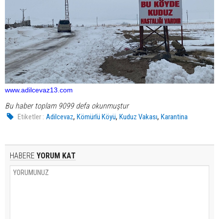
www.adilcevaz13.com
Bu haber toplam 9099 defa okunmuştur
,
,
,
Etiketler :
Adilcevaz
Kömürlü Köyü
Kuduz Vakası
Karantina
HABERE
YORUM KAT