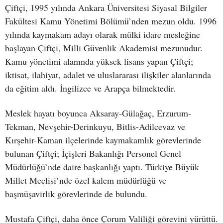
Çiftçi, 1995 yılında Ankara Üniversitesi Siyasal Bilgiler
Fakültesi Kamu Yönetimi Bölümü’nden mezun oldu. 1996
yılında kaymakam adayı olarak mülki idare mesleğine
başlayan Çiftçi, Milli Güvenlik Akademisi mezunudur.
Kamu yönetimi alanında yüksek lisans yapan Çiftçi;
iktisat, ilahiyat, adalet ve uluslararası ilişkiler alanlarında
da eğitim aldı. İngilizce ve Arapça bilmektedir.
Meslek hayatı boyunca Aksaray-Gülağaç, Erzurum-
Tekman, Nevşehir-Derinkuyu, Bitlis-Adilcevaz ve
Kırşehir-Kaman ilçelerinde kaymakamlık görevlerinde
bulunan Çiftçi; İçişleri Bakanlığı Personel Genel
Müdürlüğü’nde daire başkanlığı yaptı. Türkiye Büyük
Millet Meclisi’nde özel kalem müdürlüğü ve
başmüşavirlik görevlerinde de bulundu.
Mustafa Çiftçi, daha önce Çorum Valiliği görevini yürüttü.