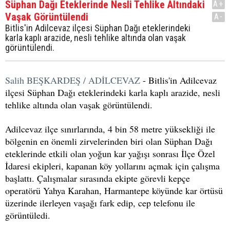
Süphan Dağı Eteklerinde Nesli Tehlike Altındaki
A+
Vaşak Görüntülendi
A-
Bitlis'in Adilcevaz ilçesi Süphan Dağı eteklerindeki
karla kaplı arazide, nesli tehlike altında olan vaşak
görüntülendi.
Salih BEŞKARDEŞ / ADİLCEVAZ
- Bitlis'in Adilcevaz
ilçesi Süphan Dağı eteklerindeki karla kaplı arazide, nesli
tehlike altında olan vaşak görüntülendi.
Adilcevaz ilçe sınırlarında, 4 bin 58 metre yüksekliği ile
bölgenin en önemli zirvelerinden biri olan Süphan Dağı
eteklerinde etkili olan yoğun kar yağışı sonrası İlçe Özel
İdaresi ekipleri, kapanan köy yollarını açmak için çalışma
başlattı. Çalışmalar sırasında ekipte görevli kepçe
operatörü Yahya Karahan, Harmantepe köyünde kar örtüsü
üzerinde ilerleyen vaşağı fark edip, cep telefonu ile
görüntüledi.