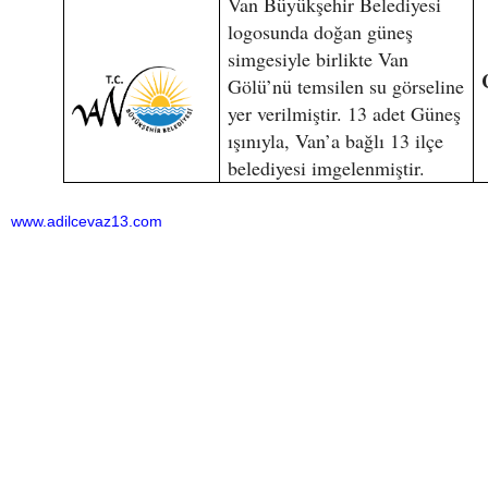
Van Büyükşehir Belediyesi
logosunda doğan güneş
simgesiyle birlikte Van
Gölü’nü temsilen su görseline
yer verilmiştir. 13 adet Güneş
ışınıyla, Van’a bağlı 13 ilçe
belediyesi imgelenmiştir.
www.adilcevaz13.com
Bu haber toplam 6999 defa okunmuştur
HABERE
YORUM KAT