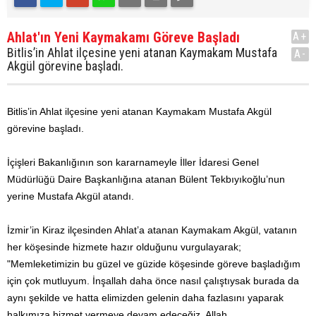
Ahlat'ın Yeni Kaymakamı Göreve Başladı
A+
Bitlis’in Ahlat ilçesine yeni atanan Kaymakam Mustafa
A-
Akgül görevine başladı.
Bitlis’in Ahlat ilçesine yeni atanan Kaymakam Mustafa Akgül
görevine başladı.
İçişleri Bakanlığının son kararnameyle İller İdaresi Genel
Müdürlüğü Daire Başkanlığına atanan Bülent Tekbıyıkoğlu’nun
yerine Mustafa Akgül atandı.
İzmir’in Kiraz ilçesinden Ahlat’a atanan Kaymakam Akgül, vatanın
her köşesinde hizmete hazır olduğunu vurgulayarak;
"Memleketimizin bu güzel ve güzide köşesinde göreve başladığım
için çok mutluyum. İnşallah daha önce nasıl çalıştıysak burada da
aynı şekilde ve hatta elimizden gelenin daha fazlasını yaparak
halkımıza hizmet vermeye devam edeceğiz. Allah