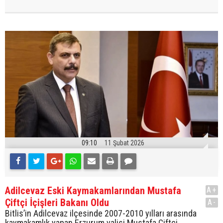
09:10
11 Şubat 2026
Adilcevaz Eski Kaymakamlarından Mustafa
A+
Çiftçi İçişleri Bakanı Oldu
A-
Bitlis’in Adilcevaz ilçesinde 2007-2010 yılları arasında
kaymakamlık yapan Erzurum valisi Mustafa Çiftçi,