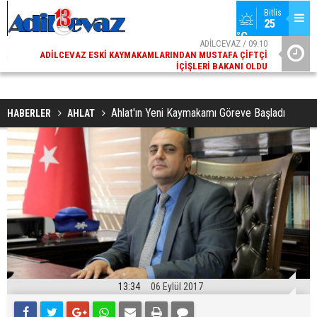
Bitlis
25 
°C
02
ADİLCEVAZ / 09:10
AK
ADILCEVAZ ESKI KAYMAKAMLARINDAN MUSTAFA ÇIFTÇI
DI
İÇIŞLERI BAKANI OLDU
Ahlat'ın Yeni Kaymakamı Göreve Başladı
HABERLER
AHLAT
13:34
06 Eylül 2017