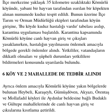
İlçe merkezine yaklaşık 35 kilometre uzaklıktaki Kömürlü
köyünde, yabani bir hayvan tarafından ısırılan bir köpekten
alınan numunede kuduz tespit edildi. Bunun üzerine İlçe
Tarım ve Orman Müdürlüğü ekipleri tarafından köyün
girişine, 'Bu köyde kuduz hastalığı vardır' tabelası asılıp,
karantina uygulaması başlatıldı. Karantina kapsamında
Kömürlü köyüne canlı hayvan giriş ve çıkışları
yasaklanırken, hastalığın yayılmasını önlemek amacıyla
bölgede gerekli önlemler alındı. Yetkililer, vatandaşların
dikkatli olmaları ve şüpheli durumları yetkililere
bildirmeleri konusunda uyarılarda bulundu.
6 KÖY VE 2 MAHALLEDE DE TEDBİR ALINDI
Ayrıca önlem amacıyla Kömürlü köyüne yakın bölgelerde
bulunan Heybeli, Karaşeyh, Gümüşdöven, Akyazı, Örentaş
ve Mollafadıl köyleri ile Aydınlar beldesine bağlı Budaklı
ve Gültepe mahallelerinde de canlı hayvan giriş ve
çıkışlarına kısıtlama getirildi.