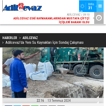
Bitlis
31 
°C
02
ADİLCEVAZ / 09:10
AK
ADILCEVAZ ESKI KAYMAKAMLARINDAN MUSTAFA ÇIFTÇI
DI
İÇIŞLERI BAKANI OLDU
HABERLER
ADİLCEVAZ
Adilcevaz'da Yeni Su Kaynakları İçin Sondaj Çalışması
22:16
13 Temmuz 2024