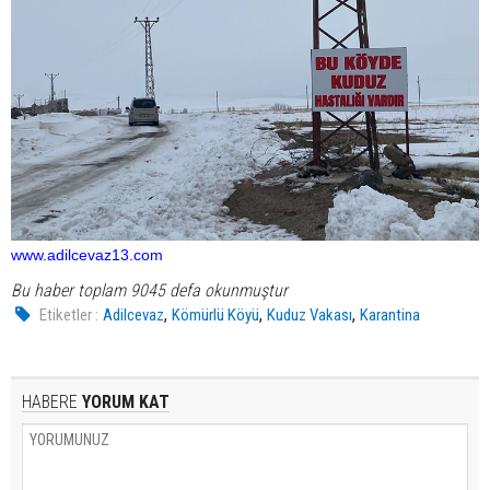
www.adilcevaz13.com
Bu haber toplam 9045 defa okunmuştur
,
,
,
Etiketler :
Adilcevaz
Kömürlü Köyü
Kuduz Vakası
Karantina
HABERE
YORUM KAT