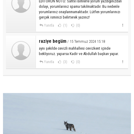
EDİTÖRÜN NOTU: Sahte isimlerle yorum yazdığınızdan
dolayı, yorumlarınız spama takılmaktadır. Bu nedenle
yorumlarınız onaylanmamaktadır. Lütfen yorumlarınızı
gerçek isminizi belirterek yazınız!
Yanıtla
(1)
(0)
raziye begüm
/ 15 Temmuz 2024 15:18
aynı şekilde cevizli mahhallesi cevizkent içinde
bekliyoruz. yaparsa Kadir ve Abdullah başkan yapar.
Yanıtla
(3)
(0)