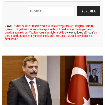
UYARI:
Küfür, hakaret, rencide edici cümleler veya imalar, inançlara saldırı
içeren, Türkçe karakter kullanılmayan ve büyük harflerle yazılmış yorumlar
onaylanmamaktadır. Yazılan yorumlar hiçbir şekilde
www.adilcevaz13.com
’un
görüş ve düşüncelerini yansıtmamaktadır. Yorumlar, yazan kişiyi bağlayıcı
niteliktedir.