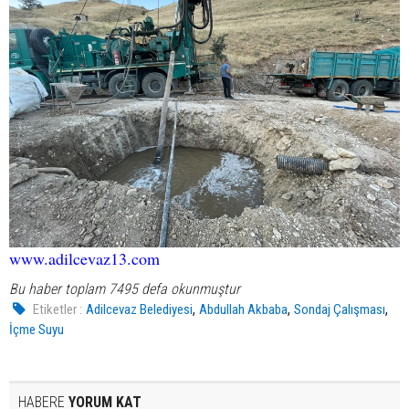
www.adilcevaz13.com
Bu haber toplam 7495 defa okunmuştur
,
,
,
Etiketler :
Adilcevaz Belediyesi
Abdullah Akbaba
Sondaj Çalışması
İçme Suyu
HABERE
YORUM KAT