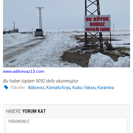
www.adilcevaz13.com
Bu haber toplam 9092 defa okunmuştur
,
,
,
Etiketler :
Adilcevaz
Kömürlü Köyü
Kuduz Vakası
Karantina
HABERE
YORUM KAT