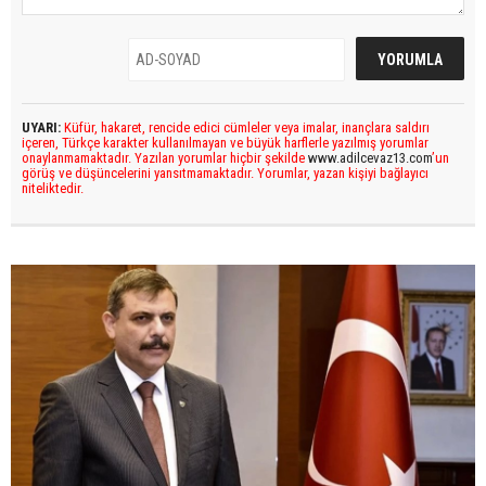
UYARI:
Küfür, hakaret, rencide edici cümleler veya imalar, inançlara saldırı
içeren, Türkçe karakter kullanılmayan ve büyük harflerle yazılmış yorumlar
onaylanmamaktadır. Yazılan yorumlar hiçbir şekilde
www.adilcevaz13.com
’un
görüş ve düşüncelerini yansıtmamaktadır. Yorumlar, yazan kişiyi bağlayıcı
niteliktedir.