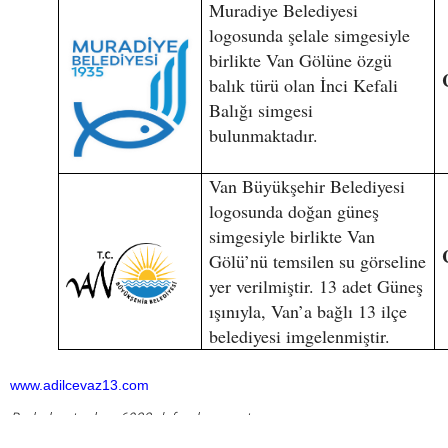
Muradiye Belediyesi
logosunda şelale simgesiyle
birlikte Van Gölüne özgü
balık türü olan İnci Kefali
Balığı simgesi
bulunmaktadır.
Van Büyükşehir Belediyesi
logosunda doğan güneş
simgesiyle birlikte Van
Gölü’nü temsilen su görseline
yer verilmiştir. 13 adet Güneş
ışınıyla, Van’a bağlı 13 ilçe
belediyesi imgelenmiştir.
www.adilcevaz13.com
Bu haber toplam 6922 defa okunmuştur