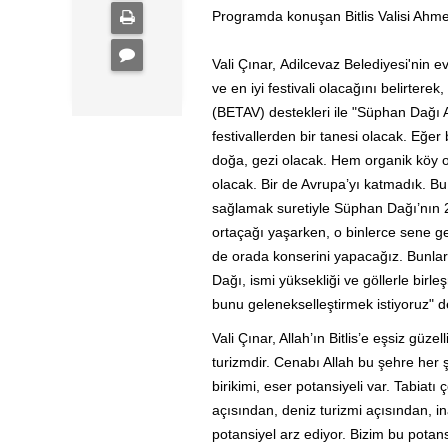
Programda konuşan Bitlis Valisi Ahmet
Vali Çınar, Adilcevaz Belediyesi'nin 
ve en iyi festivali olacağını belirterek
(BETAV) destekleri ile "Süphan Dağı As
festivallerden bir tanesi olacak. Eğ
doğa, gezi olacak. Hem organik köy o
olacak. Bir de Avrupa’yı katmadık. Bu s
sağlamak suretiyle Süphan Dağı’nın 2
ortaçağı yaşarken, o binlerce sene ge
de orada konserini yapacağız. Bunları
Dağı, ismi yüksekliği ve göllerle birl
bunu gelenekselleştirmek istiyoruz" d
Vali Çınar, Allah’ın Bitlis’e eşsiz güze
turizmdir. Cenabı Allah bu şehre her 
birikimi, eser potansiyeli var. Tabiatı 
açısından, deniz turizmi açısından, i
potansiyel arz ediyor. Bizim bu potan