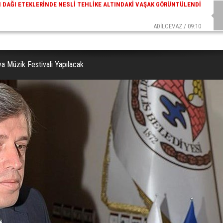
ADİLCEVAZ / 09:10
AZ ESKI KAYMAKAMLARINDAN MUSTAFA ÇIFTÇI İÇIŞLERI BAKANI OLDU
a Müzik Festivali Yapılacak