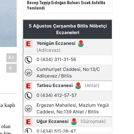
Recep Tayyip Erdoğan Bulvarı Sıcak Asfaltla
Yenilendi
A+
A-
la kaplı
 olan
an köy