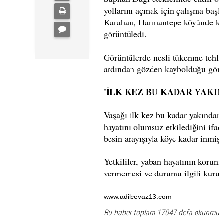
yollarını açmak için çalışma baş
Karahan, Harmantepe köyünde kar 
görüntüledi.
Görüntülerde nesli tükenme tehli
ardından gözden kaybolduğu gör
'İLK KEZ BU KADAR YAK
Vaşağı ilk kez bu kadar yakından
hayatını olumsuz etkilediğini i
besin arayışıyla köye kadar inmiş
Yetkililer, yaban hayatının koru
vermemesi ve durumu ilgili kuru
www.adilcevaz13.com
Bu haber toplam 17047 defa okunmu