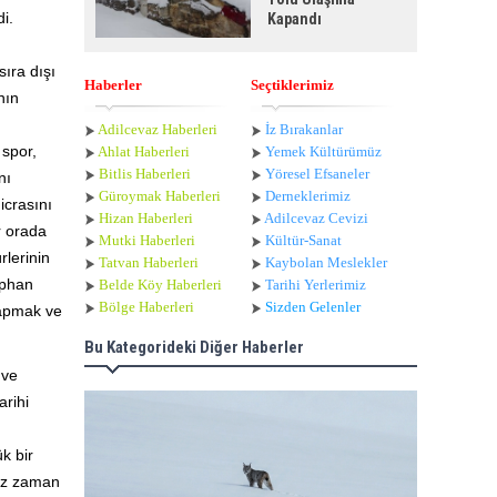
i.
Kapandı
ıra dışı
Haberler
Seçtiklerimiz
nın
Adilcevaz Haberleri
İz Bırakanlar
 spor,
Ahlat Haberle
ri
Yemek Kültürümüz
Bitlis Haberleri
Yöresel Efsaneler
nı
Güroymak Haberleri
Derneklerimiz
icrasını
Hizan Haberleri
Adilcevaz Cevizi
r orada
Mutki Haberleri
Kültür-Sanat
rlerinin
Tatvan Haberleri
Kaybolan Meslekler
üphan
Belde Köy Haberleri
Tarihi Yerlerimiz
Bölge Haberleri
Sizden Gelenler
 yapmak ve
Bu Kategorideki Diğer Haberler
 ve
arihi
k bir
mız zaman