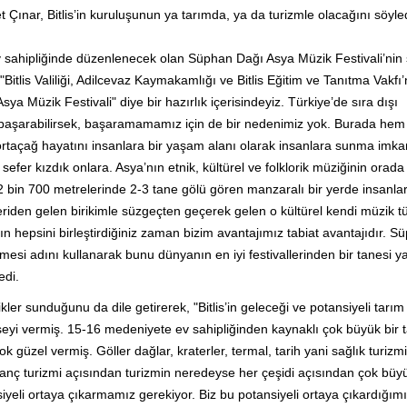
 Çınar, Bitlis’in kuruluşunun ya tarımda, ya da turizmle olacağını söyled
ev sahipliğinde düzenlenecek olan Süphan Dağı Asya Müzik Festivali’nin s
, "Bitlis Valiliği, Adilcevaz Kaymakamlığı ve Bitlis Eğitim ve Tanıtma Vakfı’
ya Müzik Festivali" diye bir hazırlık içerisindeyiz. Türkiye’de sıra dışı
er başarabilirsek, başaramamamız için de bir nedenimiz yok. Burada hem
rtaçağ hayatını insanlara bir yaşam alanı olarak insanlara sunma imka
efer kızdık onlara. Asya’nın etnik, kültürel ve folklorik müziğinin orada 
 bin 700 metrelerinde 2-3 tane gölü gören manzaralı bir yerde insanla
riden gelen birikimle süzgeçten geçerek gelen o kültürel kendi müzik tü
n hepsini birleştirdiğiniz zaman bizim avantajımız tabiat avantajıdır. S
eşmesi adını kullanarak bunu dünyanın en iyi festivallerinden bir tanesi
edi.
llikler sunduğunu da dile getirerek, "Bitlis’in geleceği ve potansiyeli tarım
şeyi vermiş. 15-16 medeniyete ev sahipliğinden kaynaklı çok büyük bir t
çok güzel vermiş. Göller dağlar, kraterler, termal, tarih yani sağlık turizmi
nanç turizmi açısından turizmin neredeyse her çeşidi açısından çok büyü
siyeli ortaya çıkarmamız gerekiyor. Biz bu potansiyeli ortaya çıkardığı