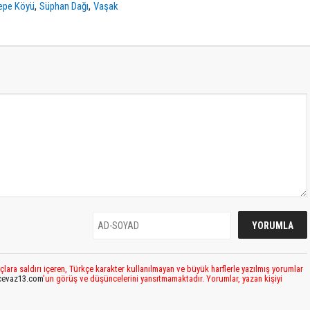
,
,
epe Köyü
Süphan Dağı
Vaşak
çlara saldırı içeren, Türkçe karakter kullanılmayan ve büyük harflerle yazılmış yorumlar
cevaz13.com
’un görüş ve düşüncelerini yansıtmamaktadır. Yorumlar, yazan kişiyi