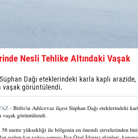
rinde Nesli Tehlike Altındaki Vaşak
i Süphan Dağı eteklerindeki karla kaplı arazide,
an vaşak görüntülendi.
VAZ
- Bitlis'in Adilcevaz ilçesi Süphan Dağı eteklerindeki kar
an vaşak görüntülendi.
n 58 metre yüksekliği ile bölgenin en önemli zirvelerinden biri
lan yoğun kar yağışı sonrası İlçe Özel İdaresi ekipleri, kapan