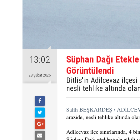
Süphan Dağı Etekle
13:02
Görüntülendi
28 Şubat 2026
Bitlis'in Adilcevaz ilçes
nesli tehlike altında ol
Salih BEŞKARDEŞ / ADİLCE
arazide, nesli tehlike altında ol
Adilcevaz ilçe sınırlarında, 4 bi
Süphan Dağı eteklerinde etkili o