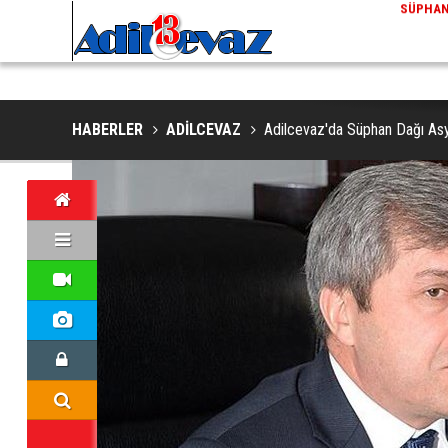
ADİLCEVAZ / 13:02
EKLERINDE NESLI TEHLIKE ALTINDAKI VAŞAK GÖRÜNTÜLENDI
ADILCEV
HABERLER
ADİLCEVAZ
Adilcevaz'da Süphan Dağı Asy