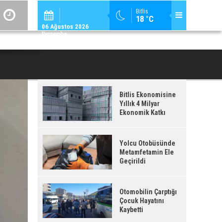
ADİLCEVAZ / 12:
Bitlis
18 °C
ADILCEVAZ'DA KUDUZ VAKASI TESPIT EDILEN KÖY, KARANTINAYA ALIN
06 Ağustos 2026
Perşembe
Bitlis Ekonomisine
Yıllık 4 Milyar
Ekonomik Katkı
Yolcu Otobüsünde
Metamfetamin Ele
Geçirildi
Otomobilin Çarptığı
Çocuk Hayatını
Kaybetti