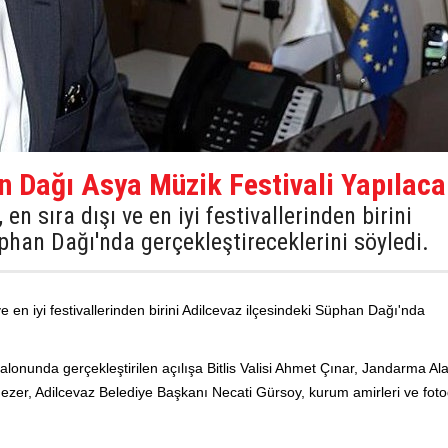
n Dağı Asya Müzik Festivali Yapılac
 en sıra dışı ve en iyi festivallerinden birini
phan Dağı'nda gerçekleştireceklerini söyledi.
 ve en iyi festivallerinden birini Adilcevaz ilçesindeki Süphan Dağı'nda
i salonunda gerçekleştirilen açılışa Bitlis Valisi Ahmet Çınar, Jandarma Al
er, Adilcevaz Belediye Başkanı Necati Gürsoy, kurum amirleri ve foto