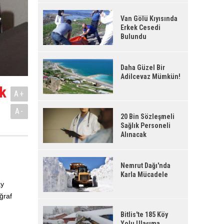
Van Gölü Kıyısında
Erkek Cesedi
Bulundu
Daha Güzel Bir
Adilcevaz Mümkün!
ak
A+
A-
20 Bin Sözleşmeli
Sağlık Personeli
Alınacak
Nemrut Dağı'nda
Karla Mücadele
ay
ğraf
Bitlis'te 185 Köy
Yolu Ulaşıma