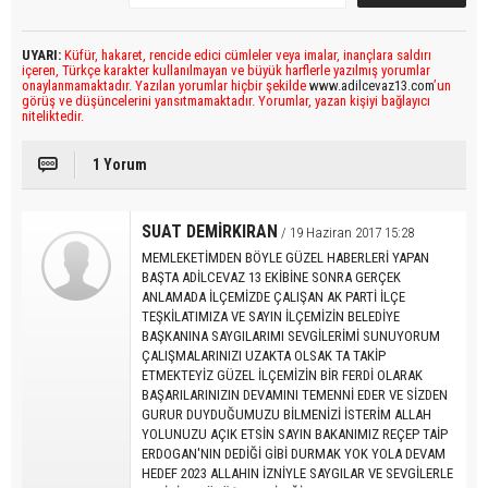
UYARI:
Küfür, hakaret, rencide edici cümleler veya imalar, inançlara saldırı
içeren, Türkçe karakter kullanılmayan ve büyük harflerle yazılmış yorumlar
onaylanmamaktadır. Yazılan yorumlar hiçbir şekilde
www.adilcevaz13.com
’un
görüş ve düşüncelerini yansıtmamaktadır. Yorumlar, yazan kişiyi bağlayıcı
niteliktedir.
1 Yorum
SUAT DEMİRKIRAN
/ 19 Haziran 2017 15:28
MEMLEKETİMDEN BÖYLE GÜZEL HABERLERİ YAPAN
BAŞTA ADİLCEVAZ 13 EKİBİNE SONRA GERÇEK
ANLAMADA İLÇEMİZDE ÇALIŞAN AK PARTİ İLÇE
TEŞKİLATIMIZA VE SAYIN İLÇEMİZİN BELEDİYE
BAŞKANINA SAYGILARIMI SEVGİLERİMİ SUNUYORUM
ÇALIŞMALARINIZI UZAKTA OLSAK TA TAKİP
ETMEKTEYİZ GÜZEL İLÇEMİZİN BİR FERDİ OLARAK
BAŞARILARINIZIN DEVAMINI TEMENNİ EDER VE SİZDEN
GURUR DUYDUĞUMUZU BİLMENİZİ İSTERİM ALLAH
YOLUNUZU AÇIK ETSİN SAYIN BAKANIMIZ REÇEP TAİP
ERDOGAN'NIN DEDİĞİ GİBİ DURMAK YOK YOLA DEVAM
HEDEF 2023 ALLAHIN İZNİYLE SAYGILAR VE SEVGİLERLE