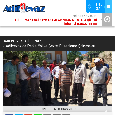
Bitlis
27 
°C
02
ADİLCEVAZ / 09:10
AK
ADILCEVAZ ESKI KAYMAKAMLARINDAN MUSTAFA ÇIFTÇI
DI
İÇIŞLERI BAKANI OLDU
HABERLER
ADİLCEVAZ
Adilcevaz’da Parke Yol ve Çevre Düzenleme Çalışmaları
08:16
16 Haziran 2017