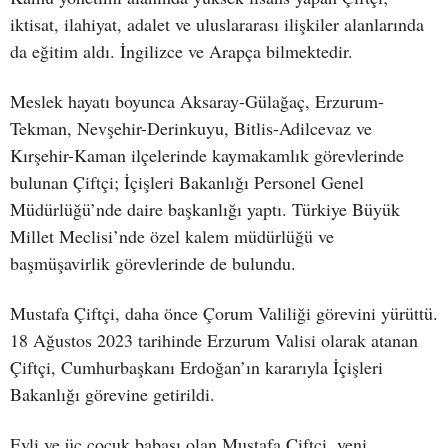
iktisat, ilahiyat, adalet ve uluslararası ilişkiler alanlarında
da eğitim aldı. İngilizce ve Arapça bilmektedir.
Meslek hayatı boyunca Aksaray-Gülağaç, Erzurum-
Tekman, Nevşehir-Derinkuyu, Bitlis-Adilcevaz ve
Kırşehir-Kaman ilçelerinde kaymakamlık görevlerinde
bulunan Çiftçi; İçişleri Bakanlığı Personel Genel
Müdürlüğü’nde daire başkanlığı yaptı. Türkiye Büyük
Millet Meclisi’nde özel kalem müdürlüğü ve
başmüşavirlik görevlerinde de bulundu.
Mustafa Çiftçi, daha önce Çorum Valiliği görevini yürüttü.
18 Ağustos 2023 tarihinde Erzurum Valisi olarak atanan
Çiftçi, Cumhurbaşkanı Erdoğan’ın kararıyla İçişleri
Bakanlığı görevine getirildi.
Evli ve üç çocuk babası olan Mustafa Çiftçi, yeni