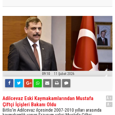
09:10
11 Şubat 2026
Adilcevaz Eski Kaymakamlarından Mustafa
A+
Çiftçi İçişleri Bakanı Oldu
A-
Bitlis’in Adilcevaz ilçesinde 2007-2010 yılları arasında
kaymakamlık yapan Erzurum valisi Mustafa Çiftçi,