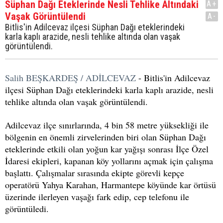
Süphan Dağı Eteklerinde Nesli Tehlike Altındaki
A+
Vaşak Görüntülendi
A-
Bitlis'in Adilcevaz ilçesi Süphan Dağı eteklerindeki
karla kaplı arazide, nesli tehlike altında olan vaşak
görüntülendi.
Salih BEŞKARDEŞ / ADİLCEVAZ
- Bitlis'in Adilcevaz
ilçesi Süphan Dağı eteklerindeki karla kaplı arazide, nesli
tehlike altında olan vaşak görüntülendi.
Adilcevaz ilçe sınırlarında, 4 bin 58 metre yüksekliği ile
bölgenin en önemli zirvelerinden biri olan Süphan Dağı
eteklerinde etkili olan yoğun kar yağışı sonrası İlçe Özel
İdaresi ekipleri, kapanan köy yollarını açmak için çalışma
başlattı. Çalışmalar sırasında ekipte görevli kepçe
operatörü Yahya Karahan, Harmantepe köyünde kar örtüsü
üzerinde ilerleyen vaşağı fark edip, cep telefonu ile
görüntüledi.