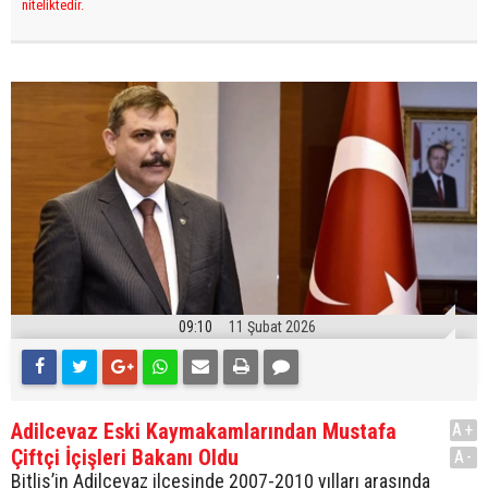
niteliktedir.
09:10
11 Şubat 2026
Adilcevaz Eski Kaymakamlarından Mustafa
A+
Çiftçi İçişleri Bakanı Oldu
A-
Bitlis’in Adilcevaz ilçesinde 2007-2010 yılları arasında