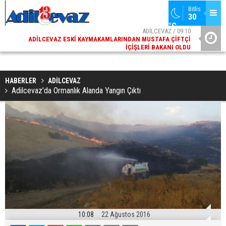
Bitlis
30 
°C
02
ADİLCEVAZ / 09:10
AK
ADILCEVAZ ESKI KAYMAKAMLARINDAN MUSTAFA ÇIFTÇI
DI
İÇIŞLERI BAKANI OLDU
HABERLER
ADİLCEVAZ
Adilcevaz’da Ormanlık Alanda Yangın Çıktı
10:08
22 Ağustos 2016