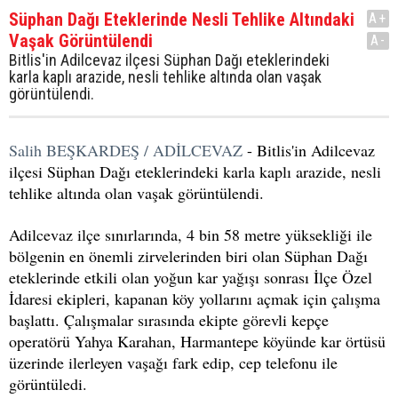
Süphan Dağı Eteklerinde Nesli Tehlike Altındaki
A+
Vaşak Görüntülendi
A-
Bitlis'in Adilcevaz ilçesi Süphan Dağı eteklerindeki
karla kaplı arazide, nesli tehlike altında olan vaşak
görüntülendi.
Salih BEŞKARDEŞ / ADİLCEVAZ
- Bitlis'in Adilcevaz
ilçesi Süphan Dağı eteklerindeki karla kaplı arazide, nesli
tehlike altında olan vaşak görüntülendi.
Adilcevaz ilçe sınırlarında, 4 bin 58 metre yüksekliği ile
bölgenin en önemli zirvelerinden biri olan Süphan Dağı
eteklerinde etkili olan yoğun kar yağışı sonrası İlçe Özel
İdaresi ekipleri, kapanan köy yollarını açmak için çalışma
başlattı. Çalışmalar sırasında ekipte görevli kepçe
operatörü Yahya Karahan, Harmantepe köyünde kar örtüsü
üzerinde ilerleyen vaşağı fark edip, cep telefonu ile
görüntüledi.