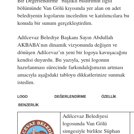
Bir Değerlendirme" başlıklı bildirimin ilgili
bölümünde Van Gölü kıyısında yer alan on adet
belediyenin logolarını inceledim ve katılımcılara bu
konuda bir sunum gerçekleştirdim.
Adilcevaz Belediye Başkanı Sayın Abdullah
AKBABA’nın dinamik vizyonunda değişen ve
dönüşen Adilcevaz’ın yeni bir logoya kavuşacağını
kendisi duyurdu. Bu yazıyla, yeni logonun
hazırlanması sürecinde farkındalığımızın artması
amacıyla aşağıdaki tabloyu dikkatlerinize sunmak
istedim.
LOGO DEĞERLENDİRME ÖZELLİK
BENZERLİK
Adilcevaz Belediyesi
logosunda Van Gölü
simgesiyle birlikte Süphan