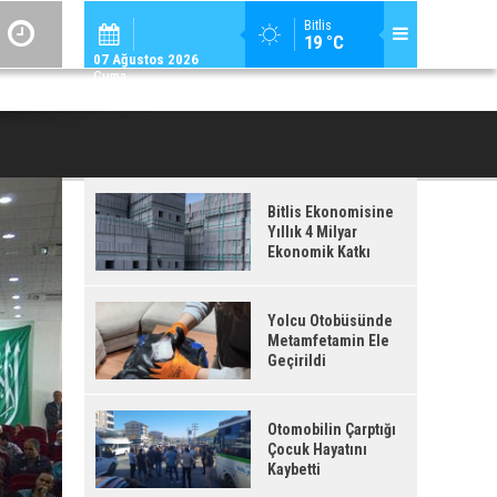
ADİLCEVAZ / 12:
Bitlis
19 °C
ADILCEVAZ'DA KUDUZ VAKASI TESPIT EDILEN KÖY, KARANTINAYA ALIN
07 Ağustos 2026
Cuma
Bitlis Ekonomisine
Yıllık 4 Milyar
Ekonomik Katkı
Yolcu Otobüsünde
Metamfetamin Ele
Geçirildi
Otomobilin Çarptığı
Çocuk Hayatını
Kaybetti