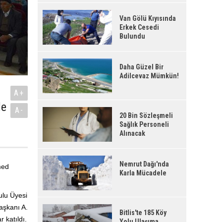
Van Gölü Kıyısında
Erkek Cesedi
Bulundu
Daha Güzel Bir
Adilcevaz Mümkün!
A+
de
A-
20 Bin Sözleşmeli
Sağlık Personeli
Alınacak
Nemrut Dağı'nda
med
Karla Mücadele
ulu Üyesi
aşkanı A.
Bitlis'te 185 Köy
 katıldı.
Yolu Ulaşıma