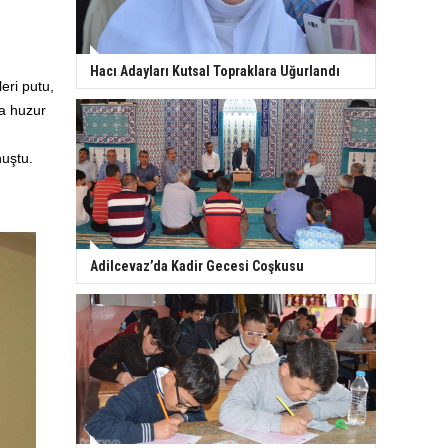
Hacı Adayları Kutsal Topraklara Uğurlandı
eri putu,
ra huzur
uştu.
Adilcevaz’da Kadir Gecesi Coşkusu