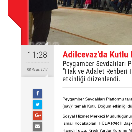
Adilcevaz'da Kutlu
11:28
Peygamber Sevdalıları Pl
"Hak ve Adalet Rehberi
08 Mayıs 2017
etkinliği düzenlendi.
Peygamber Sevdalıları Platformu tara
(sav)" temalı Kutlu Doğum etkinliği d
Sosyal Hizmet Merkezi Müdürlüğünün 
İsmail Kocakaplan, HÜDA PAR İl Başka
Hamdi Tutçu, Kredi Yurtlar Kurumu Müd