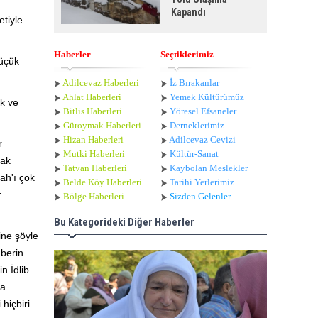
Kapandı
etiyle
Haberler
Seçtiklerimiz
küçük
Adilcevaz Haberleri
İz Bırakanlar
Ahlat Haberle
ri
Yemek Kültürümüz
k ve
Bitlis Haberleri
Yöresel Efsaneler
Güroymak Haberleri
Derneklerimiz
Hizan Haberleri
Adilcevaz Cevizi
r
Mutki Haberleri
Kültür-Sanat
mak
Tatvan Haberleri
Kaybolan Meslekler
ah'ı çok
Belde Köy Haberleri
Tarihi Yerlerimiz
r
Bölge Haberleri
Sizden Gelenler
Bu Kategorideki Diğer Haberler
ine şöyle
mberin
n İdlib
na
hiçbiri