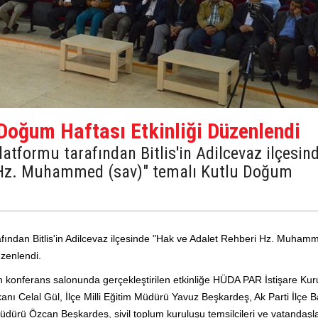
 Doğum Haftası Etkinliği Düzenlendi
atformu tarafından Bitlis'in Adilcevaz ilçesin
 Hz. Muhammed (sav)" temalı Kutlu Doğum
fından Bitlis'in Adilcevaz ilçesinde "Hak ve Adalet Rehberi Hz. Muham
üzenlendi.
konferans salonunda gerçekleştirilen etkinliğe HÜDA PAR İstişare Kur
nı Celal Gül, İlçe Milli Eğitim Müdürü Yavuz Beşkardeş, Ak Parti İlçe B
ürü Özcan Beşkardeş, sivil toplum kuruluşu temsilcileri ve vatandaşlar