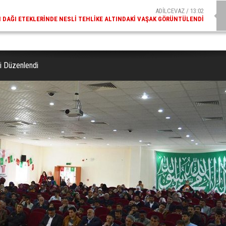
ADİLCEVAZ / 09:10
AZ ESKI KAYMAKAMLARINDAN MUSTAFA ÇIFTÇI İÇIŞLERI BAKANI OLDU
ği Düzenlendi