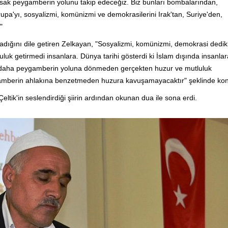
yorsak peygamberin yolunu takip edeceğiz. Biz bunları bombalarından,
rupa'yı, sosyalizmi, komünizmi ve demokrasilerini Irak'tan, Suriye'den,
"
madığını dile getiren Zelkayan, "Sosyalizmi, komünizmi, demokrasi dedikl
tluluk getirmedi insanlara. Dünya tarihi gösterdi ki İslam dışında insanla
bir daha peygamberin yoluna dönmeden gerçekten huzur ve mutluluk
gamberin ahlakına benzetmeden huzura kavuşamayacaktır" şeklinde kon
ltik'in seslendirdiği şiirin ardından okunan dua ile sona erdi.