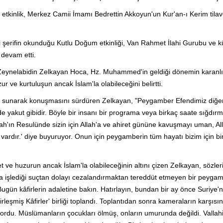
etkinlik, Merkez Camii İmamı Bedrettin Akkoyun'un Kur'an-ı Kerim tilav
i şerifin okunduğu Kutlu Doğum etkinliği, Van Rahmet İlahi Gurubu ve 
e devam etti.
 Zeynelabidin Zelkayan Hoca, Hz. Muhammed'in geldiği dönemin karanlı
r ve kurtuluşun ancak İslam'la olabileceğini belirtti.
r sunarak konuşmasını sürdüren Zelkayan, "Peygamber Efendimiz diğe
inde yakut gibidir. Böyle bir insanı bir programa veya birkaç saate sığdır
lah'ın Resulünde sizin için Allah'a ve ahiret gününe kavuşmayı uman, All
 vardır.' diye buyuruyor. Onun için peygamberin tüm hayatı bizim için bi
t ve huzurun ancak İslam'la olabileceğinin altını çizen Zelkayan, sözler
olsa işlediği suçtan dolayı cezalandırmaktan tereddüt etmeyen bir peyga
Bugün kâfirlerin adaletine bakın. Hatırlayın, bundan bir ay önce Suriye'ni
irleşmiş Kâfirler' birliği toplandı. Toplantıdan sonra kameraların karşısı
yordu. Müslümanların çocukları ölmüş, onların umurunda değildi. Vallahi 