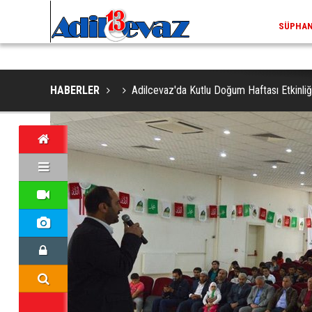
ADİLCEVAZ / 13:02
EKLERINDE NESLI TEHLIKE ALTINDAKI VAŞAK GÖRÜNTÜLENDI
ADILCEV
HABERLER
Adilcevaz'da Kutlu Doğum Haftası Etkinli