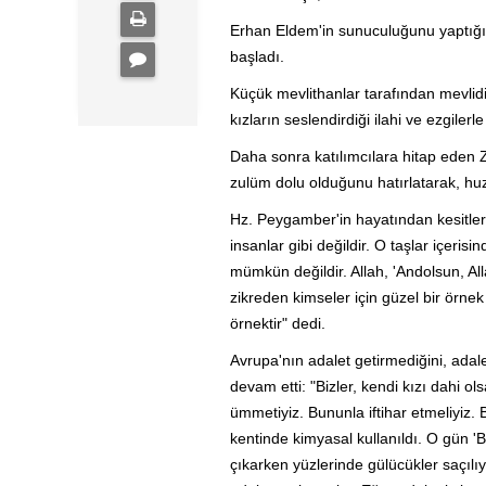
Erhan Eldem'in sunuculuğunu yaptığı 
başladı.
Küçük mevlithanlar tarafından mevlid
kızların seslendirdiği ilahi ve ezgilerl
Daha sonra katılımcılara hitap eden
zulüm dolu olduğunu hatırlatarak, huzu
Hz. Peygamber'in hayatından kesitle
insanlar gibi değildir. O taşlar içeris
mümkün değildir. Allah, 'Andolsun, Al
zikreden kimseler için güzel bir örnek
örnektir" dedi.
Avrupa'nın adalet getirmediğini, adale
devam etti: "Bizler, kendi kızı dahi 
ümmetiyiz. Bununla iftihar etmeliyiz. 
kentinde kimyasal kullanıldı. O gün 'B
çıkarken yüzlerinde gülücükler saçılı