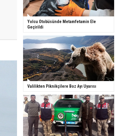
Yolcu Otobüsünde Metamfetamin Ele
Geçirildi
Valilikten Piknikçilere Boz Ayı Uyarısı