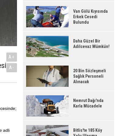
Van Gölü Kıyısında
Erkek Cesedi
Bulundu
Daha Güzel Bir
Adilcevaz Mümkün!
A+
esi
A-
20 Bin Sözleşmeli
Sağlık Personeli
Alınacak
Nemrut Dağı'nda
Karla Mücadele
icesinde;
e adli
Bitlis'te 185 Köy
Yolu Ulaşıma