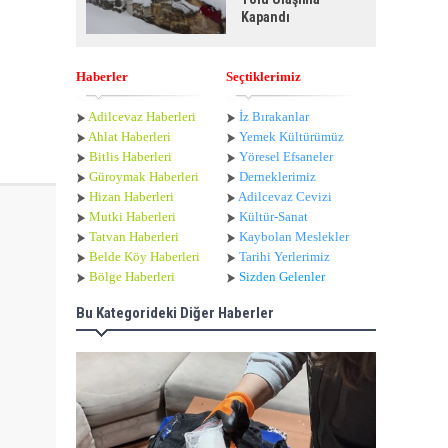
Kapandı
Haberler
Seçtiklerimiz
Adilcevaz Haberleri
İz Bırakanlar
Ahlat Haberle
ri
Yemek Kültürümüz
Bitlis Haberleri
Yöresel Efsaneler
Güroymak Haberleri
Derneklerimiz
Hizan Haberleri
Adilcevaz Cevizi
Mutki Haberleri
Kültür-Sanat
Tatvan Haberleri
Kaybolan Meslekler
Belde Köy Haberleri
Tarihi Yerlerimiz
Bölge Haberleri
Sizden Gelenler
Bu Kategorideki Diğer Haberler