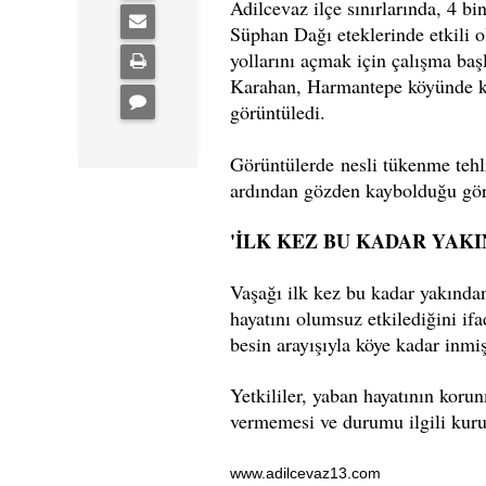
Adilcevaz ilçe sınırlarında, 4 bi
Süphan Dağı eteklerinde etkili o
yollarını açmak için çalışma baş
Karahan, Harmantepe köyünde kar 
görüntüledi.
Görüntülerde nesli tükenme tehli
ardından gözden kaybolduğu gör
'İLK KEZ BU KADAR YAK
Vaşağı ilk kez bu kadar yakından
hayatını olumsuz etkilediğini i
besin arayışıyla köye kadar inmiş
Yetkililer, yaban hayatının koru
vermemesi ve durumu ilgili kuru
www.adilcevaz13.com