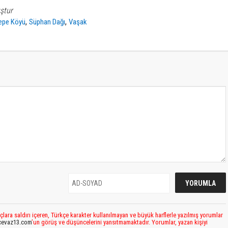
ştur
,
,
epe Köyü
Süphan Dağı
Vaşak
çlara saldırı içeren, Türkçe karakter kullanılmayan ve büyük harflerle yazılmış yorumlar
cevaz13.com
’un görüş ve düşüncelerini yansıtmamaktadır. Yorumlar, yazan kişiyi