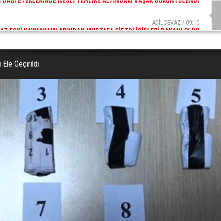
ADİLCEVAZ / 09:10
AZ ESKI KAYMAKAMLARINDAN MUSTAFA ÇIFTÇI İÇIŞLERI BAKANI OLDU
Ele Geçirildi