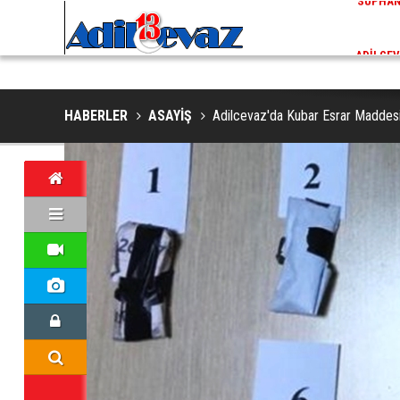
ADİLCEVAZ / 13:02
EKLERINDE NESLI TEHLIKE ALTINDAKI VAŞAK GÖRÜNTÜLENDI
ADILCEV
HABERLER
ASAYİŞ
Adilcevaz'da Kubar Esrar Maddesi 