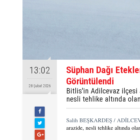
Süphan Dağı Etekle
13:02
Görüntülendi
28 Şubat 2026
Bitlis'in Adilcevaz ilçes
nesli tehlike altında ol
Salih BEŞKARDEŞ / ADİLCE
arazide, nesli tehlike altında ol