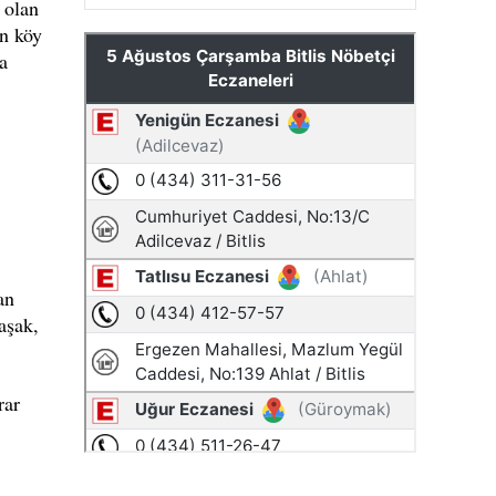
 olan
an köy
a
an
aşak,
rar