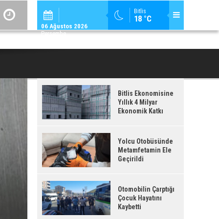
ADİLCEVAZ / 12:
Bitlis
18 °C
ADILCEVAZ'DA KUDUZ VAKASI TESPIT EDILEN KÖY, KARANTINAYA ALIN
06 Ağustos 2026
Perşembe
Bitlis Ekonomisine
Yıllık 4 Milyar
Ekonomik Katkı
Yolcu Otobüsünde
Metamfetamin Ele
Geçirildi
Otomobilin Çarptığı
Çocuk Hayatını
Kaybetti