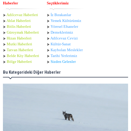
Haberler
Seçtiklerimiz
Adilcevaz Haberleri
İz Bırakanlar
Ahlat Haberle
ri
Yemek Kültürümüz
Bitlis Haberleri
Yöresel Efsaneler
Güroymak Haberleri
Derneklerimiz
Hizan Haberleri
Adilcevaz Cevizi
Mutki Haberleri
Kültür-Sanat
Tatvan Haberleri
Kaybolan Meslekler
Belde Köy Haberleri
Tarihi Yerlerimiz
Bölge Haberleri
Sizden Gelenler
Bu Kategorideki Diğer Haberler