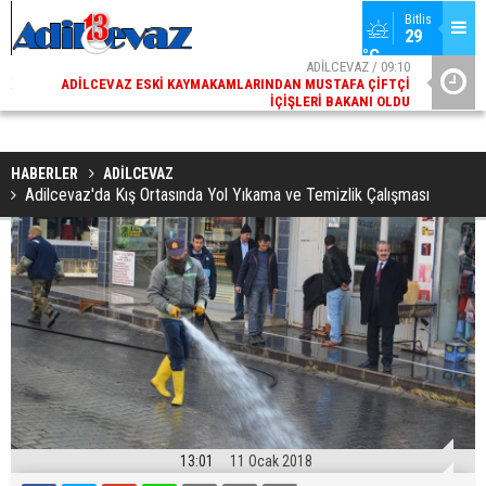
Bitlis
29 
°C
02
ADİLCEVAZ / 09:10
AK
ADILCEVAZ ESKI KAYMAKAMLARINDAN MUSTAFA ÇIFTÇI
DI
İÇIŞLERI BAKANI OLDU
HABERLER
ADİLCEVAZ
Adilcevaz'da Kış Ortasında Yol Yıkama ve Temizlik Çalışması
13:01
11 Ocak 2018