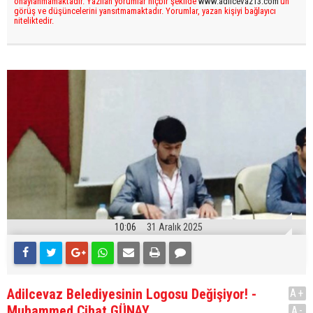
onaylanmamaktadır. Yazılan yorumlar hiçbir şekilde
www.adilcevaz13.com
’un
görüş ve düşüncelerini yansıtmamaktadır. Yorumlar, yazan kişiyi bağlayıcı
niteliktedir.
10:06
31 Aralık 2025
Adilcevaz Belediyesinin Logosu Değişiyor! -
A+
Muhammed Cihat GÜNAY
A-