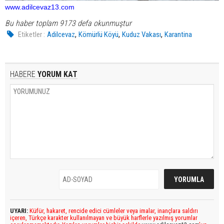
www.adilcevaz13.com
Bu haber toplam 9173 defa okunmuştur
,
,
,
Etiketler :
Adilcevaz
Kömürlü Köyü
Kuduz Vakası
Karantina
HABERE
YORUM KAT
UYARI:
Küfür, hakaret, rencide edici cümleler veya imalar, inançlara saldırı
içeren, Türkçe karakter kullanılmayan ve büyük harflerle yazılmış yorumlar