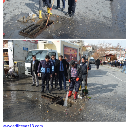
www.adilcevaz13.com