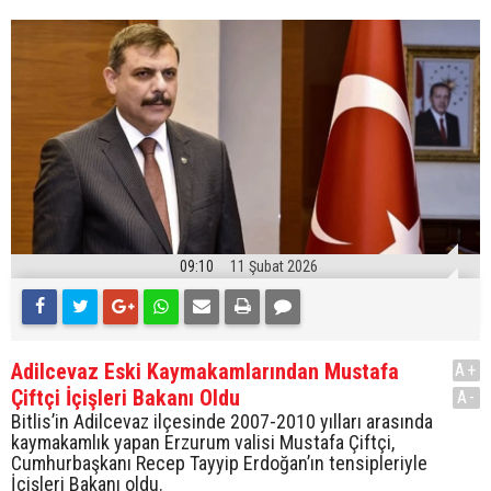
09:10
11 Şubat 2026
Adilcevaz Eski Kaymakamlarından Mustafa
A+
Çiftçi İçişleri Bakanı Oldu
A-
Bitlis’in Adilcevaz ilçesinde 2007-2010 yılları arasında
kaymakamlık yapan Erzurum valisi Mustafa Çiftçi,
Cumhurbaşkanı Recep Tayyip Erdoğan’ın tensipleriyle
İçişleri Bakanı oldu.