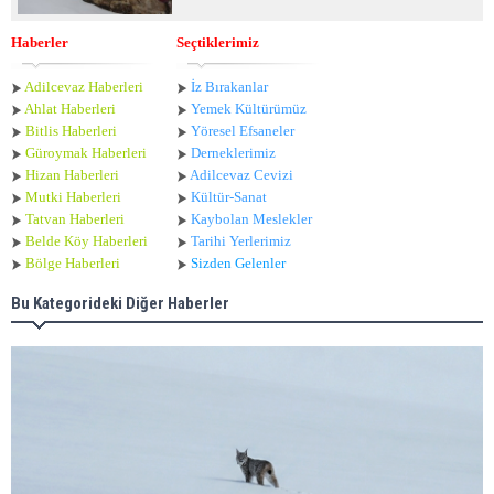
Haberler
Seçtiklerimiz
Adilcevaz Haberleri
İz Bırakanlar
Ahlat Haberle
ri
Yemek Kültürümüz
Bitlis Haberleri
Yöresel Efsaneler
Güroymak Haberleri
Derneklerimiz
Hizan Haberleri
Adilcevaz Cevizi
Mutki Haberleri
Kültür-Sanat
Tatvan Haberleri
Kaybolan Meslekler
Belde Köy Haberleri
Tarihi Yerlerimiz
Bölge Haberleri
Sizden Gelenler
Bu Kategorideki Diğer Haberler