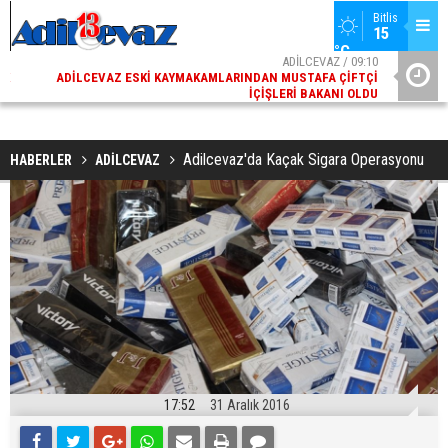
Bitlis
15 
°C
02
ADİLCEVAZ / 09:10
AK
ADILCEVAZ ESKI KAYMAKAMLARINDAN MUSTAFA ÇIFTÇI
DI
İÇIŞLERI BAKANI OLDU
Adilcevaz'da Kaçak Sigara Operasyonu
HABERLER
ADİLCEVAZ
17:52
31 Aralık 2016