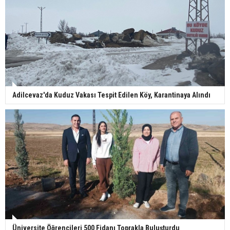
Adilcevaz'da Kuduz Vakası Tespit Edilen Köy, Karantinaya Alındı
Üniversite Öğrencileri 500 Fidanı Toprakla Buluşturdu