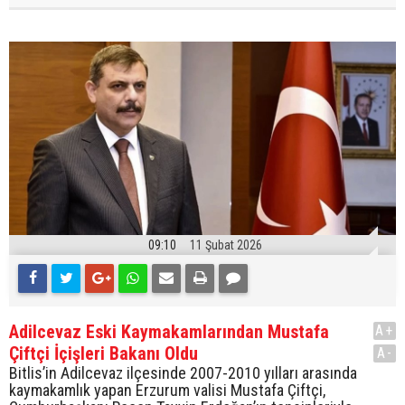
09:10
11 Şubat 2026
Adilcevaz Eski Kaymakamlarından Mustafa
A+
Çiftçi İçişleri Bakanı Oldu
A-
Bitlis’in Adilcevaz ilçesinde 2007-2010 yılları arasında
kaymakamlık yapan Erzurum valisi Mustafa Çiftçi,