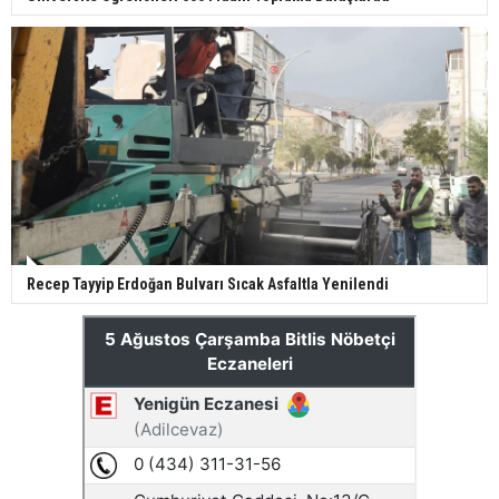
Recep Tayyip Erdoğan Bulvarı Sıcak Asfaltla Yenilendi