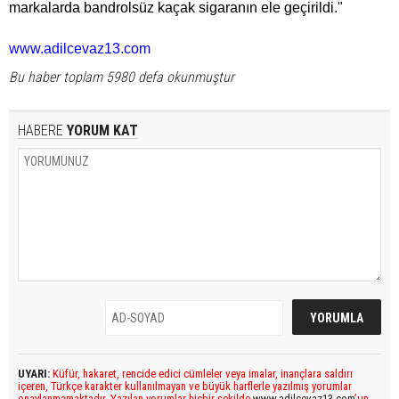
markalarda bandrolsüz kaçak sigaranın ele geçirildi."
www.adilcevaz13.com
Bu haber toplam 5980 defa okunmuştur
HABERE
YORUM KAT
UYARI:
Küfür, hakaret, rencide edici cümleler veya imalar, inançlara saldırı
içeren, Türkçe karakter kullanılmayan ve büyük harflerle yazılmış yorumlar
onaylanmamaktadır. Yazılan yorumlar hiçbir şekilde
www.adilcevaz13.com
’un