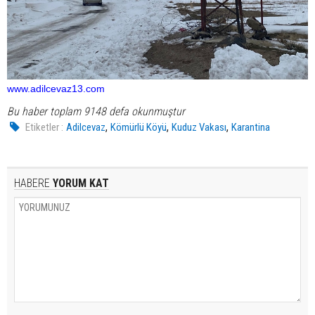
www.adilcevaz13.com
Bu haber toplam 9148 defa okunmuştur
,
,
,
Etiketler :
Adilcevaz
Kömürlü Köyü
Kuduz Vakası
Karantina
HABERE
YORUM KAT