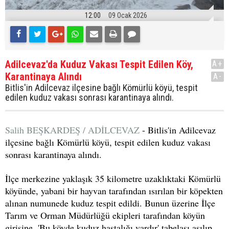
12:00
09 Ocak 2026
Adilcevaz'da Kuduz Vakası Tespit Edilen Köy,
A+
Karantinaya Alındı
A-
Bitlis'in Adilcevaz ilçesine bağlı Kömürlü köyü, tespit
edilen kuduz vakası sonrası karantinaya alındı.
Salih BEŞKARDEŞ / ADİLCEVAZ
- Bitlis'in Adilcevaz
ilçesine bağlı Kömürlü köyü, tespit edilen kuduz vakası
sonrası karantinaya alındı.
İlçe merkezine yaklaşık 35 kilometre uzaklıktaki Kömürlü
köyünde, yabani bir hayvan tarafından ısırılan bir köpekten
alınan numunede kuduz tespit edildi. Bunun üzerine İlçe
Tarım ve Orman Müdürlüğü ekipleri tarafından köyün
girişine, 'Bu köyde kuduz hastalığı vardır' tabelası asılıp,