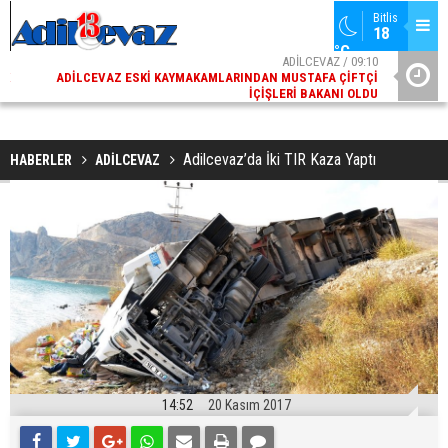
Bitlis
18 
°C
02
ADİLCEVAZ / 09:10
AK
ADILCEVAZ ESKI KAYMAKAMLARINDAN MUSTAFA ÇIFTÇI
DI
İÇIŞLERI BAKANI OLDU
Adilcevaz’da İki TIR Kaza Yaptı
HABERLER
ADİLCEVAZ
14:52
20 Kasım 2017