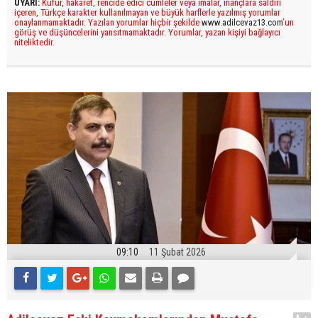
UYARI:
Küfür, hakaret, rencide edici cümleler veya imalar, inançlara saldırı
içeren, Türkçe karakter kullanılmayan ve büyük harflerle yazılmış yorumlar
onaylanmamaktadır. Yazılan yorumlar hiçbir şekilde
www.adilcevaz13.com
’un
görüş ve düşüncelerini yansıtmamaktadır. Yorumlar, yazan kişiyi bağlayıcı
niteliktedir.
09:10
11 Şubat 2026