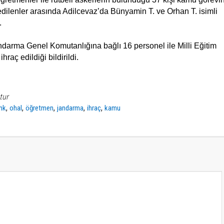
 edilenler arasında Adilcevaz’da Bünyamin T. ve Orhan T. isimli
.
ndarma Genel Komutanlığına bağlı 16 personel ile Milli Eğitim
raç edildiği bildirildi.
tur
,
,
,
,
,
hk
ohal
öğretmen
jandarma
ihraç
kamu