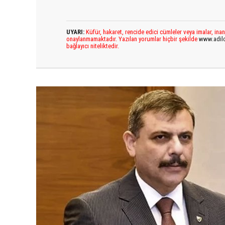
UYARI:
Küfür, hakaret, rencide edici cümleler veya imalar, inan
onaylanmamaktadır. Yazılan yorumlar hiçbir şekilde
www.adil
bağlayıcı niteliktedir.