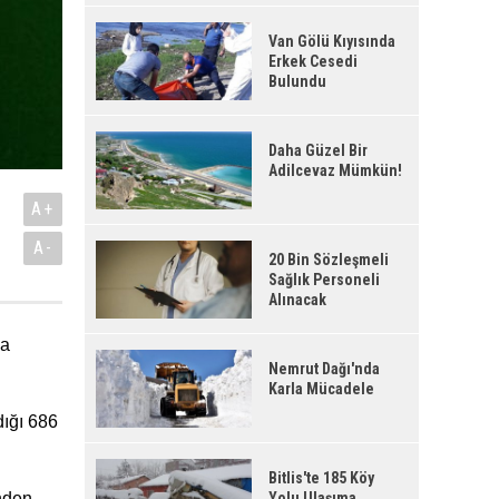
Van Gölü Kıyısında
Erkek Cesedi
Bulundu
Daha Güzel Bir
Adilcevaz Mümkün!
A+
A-
20 Bin Sözleşmeli
Sağlık Personeli
Alınacak
da
Nemrut Dağı'nda
Karla Mücadele
dığı 686
Bitlis'te 185 Köy
inden
Yolu Ulaşıma