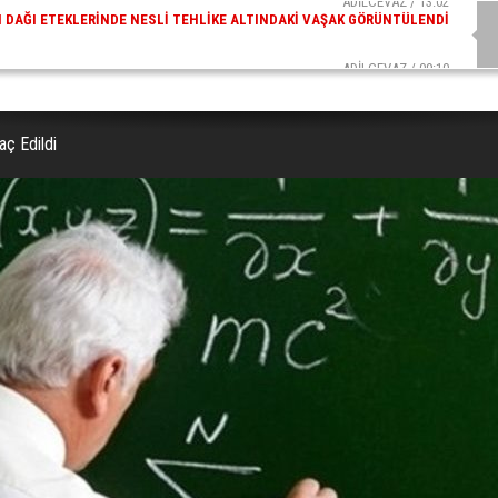
ADİLCEVAZ / 09:10
AZ ESKI KAYMAKAMLARINDAN MUSTAFA ÇIFTÇI İÇIŞLERI BAKANI OLDU
aç Edildi