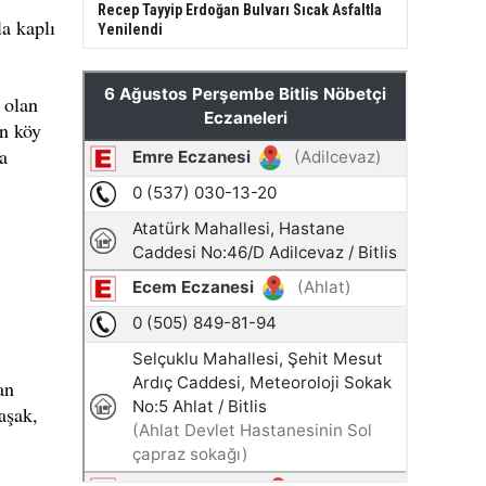
Recep Tayyip Erdoğan Bulvarı Sıcak Asfaltla
la kaplı
Yenilendi
 olan
an köy
a
an
aşak,