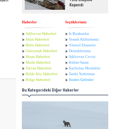
Kapandı
Haberler
Seçtiklerimiz
Adilcevaz Haberleri
İz Bırakanlar
Ahlat Haberle
ri
Yemek Kültürümüz
Bitlis Haberleri
Yöresel Efsaneler
Güroymak Haberleri
Derneklerimiz
Hizan Haberleri
Adilcevaz Cevizi
Mutki Haberleri
Kültür-Sanat
Tatvan Haberleri
Kaybolan Meslekler
Belde Köy Haberleri
Tarihi Yerlerimiz
Bölge Haberleri
Sizden Gelenler
Bu Kategorideki Diğer Haberler