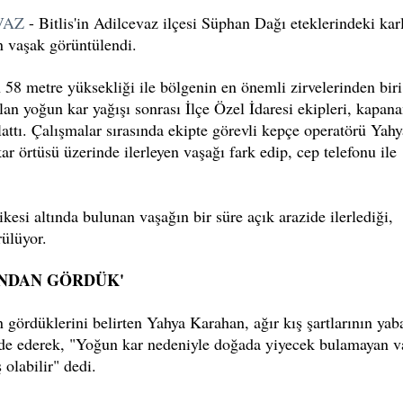
VAZ
- Bitlis'in Adilcevaz ilçesi Süphan Dağı eteklerindeki kar
an vaşak görüntülendi.
n 58 metre yüksekliği ile bölgenin en önemli zirvelerinden biri
lan yoğun kar yağışı sonrası İlçe Özel İdaresi ekipleri, kapan
lattı. Çalışmalar sırasında ekipte görevli kepçe operatörü Yahy
örtüsü üzerinde ilerleyen vaşağı fark edip, cep telefonu ile
kesi altında bulunan vaşağın bir süre açık arazide ilerlediği,
ülüyor.
INDAN GÖRDÜK'
 gördüklerini belirten Yahya Karahan, ağır kış şartlarının yab
fade ederek, "Yoğun kar nedeniyle doğada yiyecek bulamayan v
 olabilir" dedi.