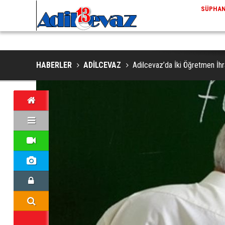
ADİLCEVAZ / 13:02
EKLERINDE NESLI TEHLIKE ALTINDAKI VAŞAK GÖRÜNTÜLENDI
ADILCEV
HABERLER
ADİLCEVAZ
Adilcevaz’da İki Öğretmen İhr