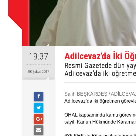
Adilcevaz’da İki Öğ
19:37
Resmi Gazetede dün yay
Adilcevaz’da iki öğretme
08 Şubat 2017
Salih BEŞKARDEŞ / ADİLCEVA
Adilcevaz’da iki öğretmen görevle
OHAL kapsamında kamu görevinden ç
sayılı Kanun Hükmünde Kararnam
686 KHK ile Bitlis ve ilçelerinde