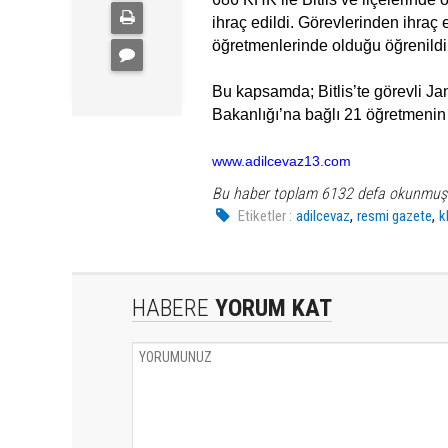
ihraç edildi. Görevlerinden ihraç
öğretmenlerinde olduğu öğrenildi
Bu kapsamda; Bitlis’te görevli Ja
Bakanlığı’na bağlı 21 öğretmenin ih
www.adilcevaz13.com
Bu haber toplam 6132 defa okunmuş
,
,
Etiketler :
adilcevaz
resmi gazete
k
HABERE
YORUM KAT