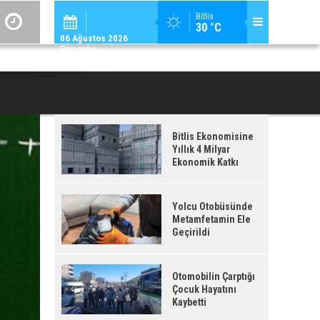
ADİLCEVAZ / 12:
Bitlis
30 °C
ADILCEVAZ'DA KUDUZ VAKASI TESPIT EDILEN KÖY, KARANTINAYA ALIN
06 Ağustos 2026
Perşembe
Bitlis Ekonomisine
Yıllık 4 Milyar
Ekonomik Katkı
Yolcu Otobüsünde
Metamfetamin Ele
Geçirildi
Otomobilin Çarptığı
Çocuk Hayatını
Kaybetti