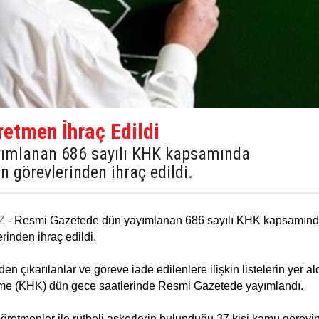
retmen İhraç Edildi
ımlanan 686 sayılı KHK kapsamında
n görevlerinden ihraç edildi.
Z
- Resmi Gazetede dün yayımlanan 686 sayılı KHK kapsamın
rinden ihraç edildi.
ıkarılanlar ve göreve iade edilenlere ilişkin listelerin yer al
e (KHK) dün gece saatlerinde Resmi Gazetede yayımlandı.
 öğretmenler ile rütbeli askerlerin bulunduğu 37 kişi kamu görev