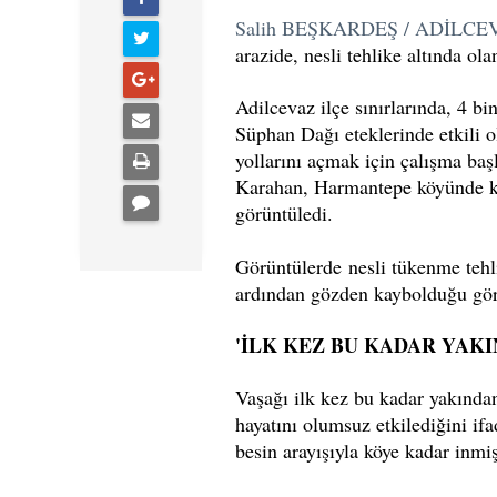
Salih BEŞKARDEŞ / ADİLCE
arazide, nesli tehlike altında ol
Adilcevaz ilçe sınırlarında, 4 bi
Süphan Dağı eteklerinde etkili o
yollarını açmak için çalışma baş
Karahan, Harmantepe köyünde kar 
görüntüledi.
Görüntülerde nesli tükenme tehli
ardından gözden kaybolduğu gör
'İLK KEZ BU KADAR YAK
Vaşağı ilk kez bu kadar yakından
hayatını olumsuz etkilediğini i
besin arayışıyla köye kadar inmiş