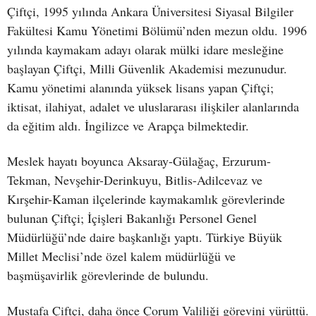
Çiftçi, 1995 yılında Ankara Üniversitesi Siyasal Bilgiler
Fakültesi Kamu Yönetimi Bölümü’nden mezun oldu. 1996
yılında kaymakam adayı olarak mülki idare mesleğine
başlayan Çiftçi, Milli Güvenlik Akademisi mezunudur.
Kamu yönetimi alanında yüksek lisans yapan Çiftçi;
iktisat, ilahiyat, adalet ve uluslararası ilişkiler alanlarında
da eğitim aldı. İngilizce ve Arapça bilmektedir.
Meslek hayatı boyunca Aksaray-Gülağaç, Erzurum-
Tekman, Nevşehir-Derinkuyu, Bitlis-Adilcevaz ve
Kırşehir-Kaman ilçelerinde kaymakamlık görevlerinde
bulunan Çiftçi; İçişleri Bakanlığı Personel Genel
Müdürlüğü’nde daire başkanlığı yaptı. Türkiye Büyük
Millet Meclisi’nde özel kalem müdürlüğü ve
başmüşavirlik görevlerinde de bulundu.
Mustafa Çiftçi, daha önce Çorum Valiliği görevini yürüttü.