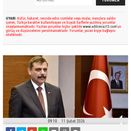
UYARI:
Küfür, hakaret, rencide edici cümleler veya imalar, inançlara saldırı
içeren, Türkçe karakter kullanılmayan ve büyük harflerle yazılmış yorumlar
onaylanmamaktadır. Yazılan yorumlar hiçbir şekilde
www.adilcevaz13.com
’un
görüş ve düşüncelerini yansıtmamaktadır. Yorumlar, yazan kişiyi bağlayıcı
niteliktedir.
09:10
11 Şubat 2026