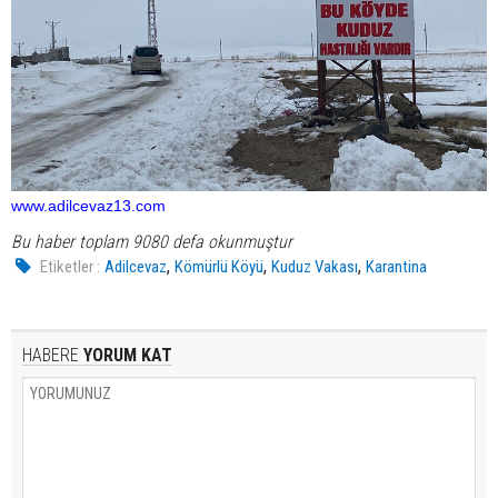
www.adilcevaz13.com
Bu haber toplam 9080 defa okunmuştur
,
,
,
Etiketler :
Adilcevaz
Kömürlü Köyü
Kuduz Vakası
Karantina
HABERE
YORUM KAT