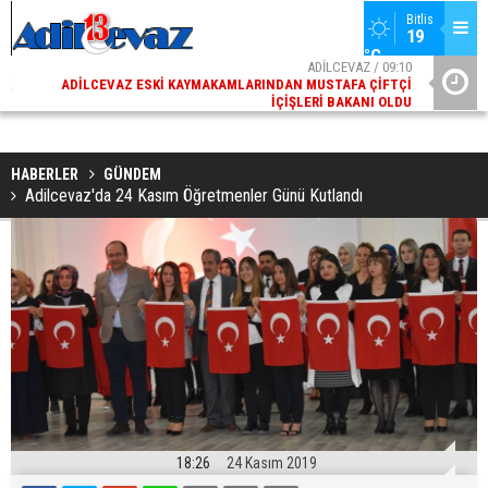
Bitlis
19 
°C
02
ADİLCEVAZ / 09:10
AK
ADILCEVAZ ESKI KAYMAKAMLARINDAN MUSTAFA ÇIFTÇI
DI
İÇIŞLERI BAKANI OLDU
HABERLER
GÜNDEM
Adilcevaz'da 24 Kasım Öğretmenler Günü Kutlandı
18:26
24 Kasım 2019