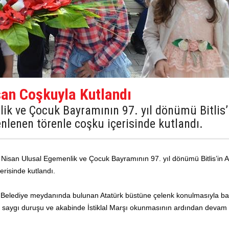
san Coşkuyla Kutlandı
ik ve Çocuk Bayramının 97. yıl dönümü Bitlis’
nlenen törenle coşku içerisinde kutlandı.
 Nisan Ulusal Egemenlik ve Çocuk Bayramının 97. yıl dönümü Bitlis’in A
erisinde kutlandı.
an Belediye meydanında bulunan Atatürk büstüne çelenk konulmasıyla b
aygı duruşu ve akabinde İstiklal Marşı okunmasının ardından devam e