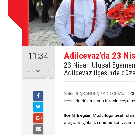
Adilcevaz’da 23 Ni
11:34
23 Nisan Ulusal Egemenl
Adilcevaz ilçesinde düze
23 Nisan 2017
Salih BEŞKARDEŞ / ADİLCEVAZ
- 23
ilçesinde düzenlenen törenle coşku iç
İlçe Milli eğitim Müdürlüğü tarafınd
program, Çelenk sunumu sonrasında s