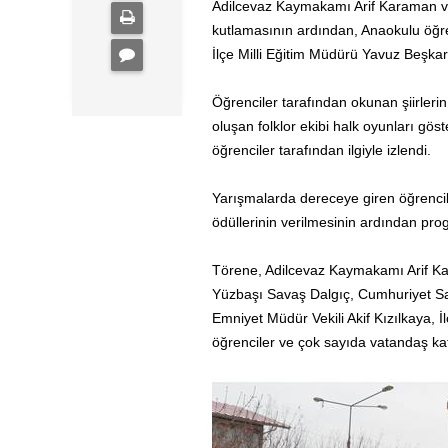
Adilcevaz Kaymakamı Arif Karaman ve
kutlamasının ardından, Anaokulu öğr
İlçe Milli Eğitim Müdürü Yavuz Beşka
Öğrenciler tarafından okunan şiirleri
oluşan folklor ekibi halk oyunları gös
öğrenciler tarafından ilgiyle izlendi.
Yarışmalarda dereceye giren öğrencil
ödüllerinin verilmesinin ardından pro
Törene, Adilcevaz Kaymakamı Arif K
Yüzbaşı Savaş Dalgıç, Cumhuriyet Sa
Emniyet Müdür Vekili Akif Kızılkaya, 
öğrenciler ve çok sayıda vatandaş kat