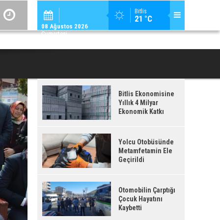
ADİLCEVAZ / 12:
Bitlis
21 °C
ADILCEVAZ'DA KUDUZ VAKASI TESPIT EDILEN KÖY, KARANTINAYA ALIN
08 Ağustos 2026
Cumartesi
Bitlis Ekonomisine
Yıllık 4 Milyar
Ekonomik Katkı
Yolcu Otobüsünde
Metamfetamin Ele
Geçirildi
Otomobilin Çarptığı
Çocuk Hayatını
Kaybetti