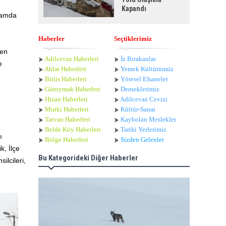
Kapandı
gramda
Haberler
Seçtiklerimiz
den
Adilcevaz Haberleri
İz Bırakanlar
e
Ahlat Haberle
ri
Yemek Kültürümüz
Bitlis Haberleri
Yöresel Efsaneler
Güroymak Haberleri
Derneklerimiz
Hizan Haberleri
Adilcevaz Cevizi
Mutki Haberleri
Kültür-Sanat
Tatvan Haberleri
Kaybolan Meslekler
Belde Köy Haberleri
Tarihi Yerlerimiz
ı
Bölge Haberleri
Sizden Gelenler
, İlçe
Bu Kategorideki Diğer Haberler
ilcileri,