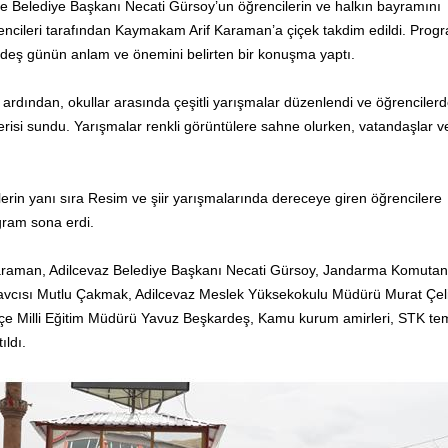
 Belediye Başkanı Necati Gürsoy’un öğrencilerin ve halkın bayramını
encileri tarafından Kaymakam Arif Karaman’a çiçek takdim edildi. Pro
rdeş günün anlam ve önemini belirten bir konuşma yaptı.
n ardından, okullar arasında çeşitli yarışmalar düzenlendi ve öğrenciler
terisi sundu. Yarışmalar renkli görüntülere sahne olurken, vatandaşlar v
erin yanı sıra Resim ve şiir yarışmalarında dereceye giren öğrencilere
gram sona erdi.
araman, Adilcevaz Belediye Başkanı Necati Gürsoy, Jandarma Komutan
vcısı Mutlu Çakmak, Adilcevaz Meslek Yüksekokulu Müdürü Murat Çelik
İlçe Milli Eğitim Müdürü Yavuz Beşkardeş, Kamu kurum amirleri, STK tems
ıldı.