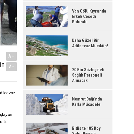
Van Gölü Kıyısında
Erkek Cesedi
Bulundu
Daha Güzel Bir
Adilcevaz Mümkün!
A+
in
A-
20 Bin Sözleşmeli
Sağlık Personeli
Alınacak
dilcevaz
Nemrut Dağı'nda
Karla Mücadele
aşlayan
tti.
Bitlis'te 185 Köy
Yolu Ulaşıma