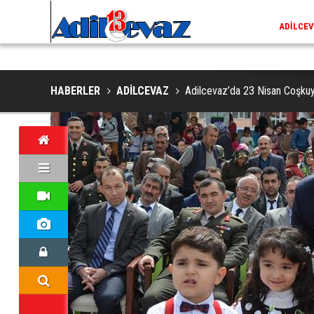
ADİLCEVAZ / 13:02
EKLERINDE NESLI TEHLIKE ALTINDAKI VAŞAK GÖRÜNTÜLENDI
ADILCEV
HABERLER
ADİLCEVAZ
Adilcevaz’da 23 Nisan Coşkuy