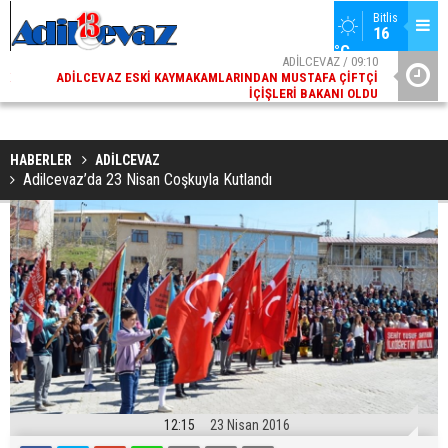
Bitlis
16 
°C
02
ADİLCEVAZ / 09:10
AK
ADILCEVAZ ESKI KAYMAKAMLARINDAN MUSTAFA ÇIFTÇI
DI
İÇIŞLERI BAKANI OLDU
HABERLER
ADİLCEVAZ
Adilcevaz’da 23 Nisan Coşkuyla Kutlandı
12:15
23 Nisan 2016