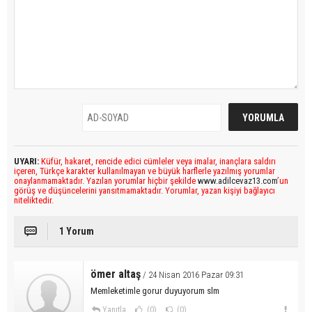
UYARI:
Küfür, hakaret, rencide edici cümleler veya imalar, inançlara saldırı
içeren, Türkçe karakter kullanılmayan ve büyük harflerle yazılmış yorumlar
onaylanmamaktadır. Yazılan yorumlar hiçbir şekilde
www.adilcevaz13.com
’un
görüş ve düşüncelerini yansıtmamaktadır. Yorumlar, yazan kişiyi bağlayıcı
niteliktedir.
1 Yorum
ömer altaş
/ 24 Nisan 2016 Pazar 09:31
Memleketimle gorur duyuyorum slm
Yanıtla
(0)
(0)