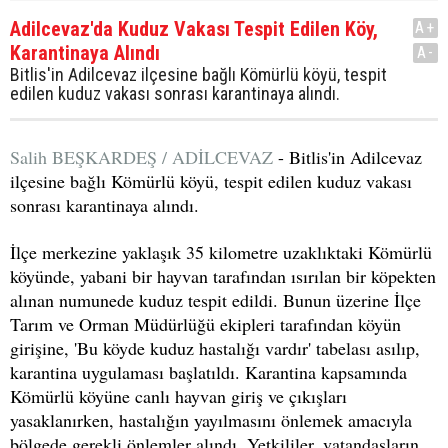
Adilcevaz'da Kuduz Vakası Tespit Edilen Köy,
A+
Karantinaya Alındı
A-
Bitlis'in Adilcevaz ilçesine bağlı Kömürlü köyü, tespit
edilen kuduz vakası sonrası karantinaya alındı.
Salih BEŞKARDEŞ / ADİLCEVAZ
- Bitlis'in Adilcevaz
ilçesine bağlı Kömürlü köyü, tespit edilen kuduz vakası
sonrası karantinaya alındı.
İlçe merkezine yaklaşık 35 kilometre uzaklıktaki Kömürlü
köyünde, yabani bir hayvan tarafından ısırılan bir köpekten
alınan numunede kuduz tespit edildi. Bunun üzerine İlçe
Tarım ve Orman Müdürlüğü ekipleri tarafından köyün
girişine, 'Bu köyde kuduz hastalığı vardır' tabelası asılıp,
karantina uygulaması başlatıldı. Karantina kapsamında
Kömürlü köyüne canlı hayvan giriş ve çıkışları
yasaklanırken, hastalığın yayılmasını önlemek amacıyla
bölgede gerekli önlemler alındı. Yetkililer, vatandaşların