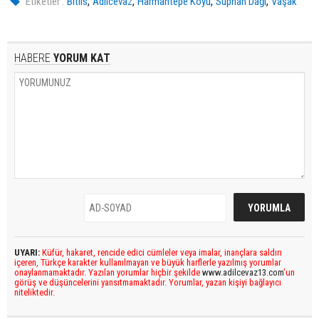
,
,
,
,
Etiketler :
Bitlis
Adilcevaz
Harmantepe Köyü
Süphan Dağı
Vaşak
HABERE
YORUM KAT
UYARI:
Küfür, hakaret, rencide edici cümleler veya imalar, inançlara saldırı
içeren, Türkçe karakter kullanılmayan ve büyük harflerle yazılmış yorumlar
onaylanmamaktadır. Yazılan yorumlar hiçbir şekilde
www.adilcevaz13.com
’un
görüş ve düşüncelerini yansıtmamaktadır. Yorumlar, yazan kişiyi bağlayıcı
niteliktedir.