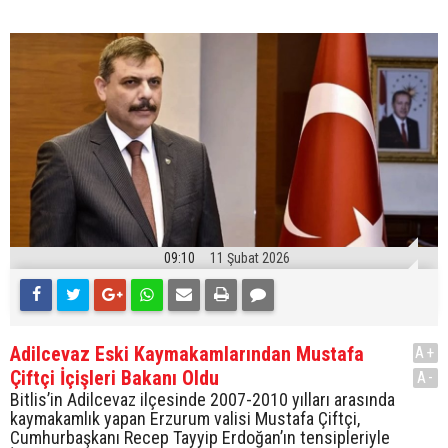
09:10
11 Şubat 2026
Adilcevaz Eski Kaymakamlarından Mustafa
A+
Çiftçi İçişleri Bakanı Oldu
A-
Bitlis’in Adilcevaz ilçesinde 2007-2010 yılları arasında
kaymakamlık yapan Erzurum valisi Mustafa Çiftçi,
Cumhurbaşkanı Recep Tayyip Erdoğan’ın tensipleriyle