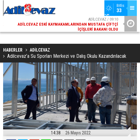
Bitlis
33 
°C
02
ADİLCEVAZ / 09:10
AK
ADILCEVAZ ESKI KAYMAKAMLARINDAN MUSTAFA ÇIFTÇI
DI
İÇIŞLERI BAKANI OLDU
HABERLER
ADİLCEVAZ
Adilcevaz’a Su Sporları Merkezi ve Dalış Okulu Kazandırılacak
14:38
26 Mayıs 2022