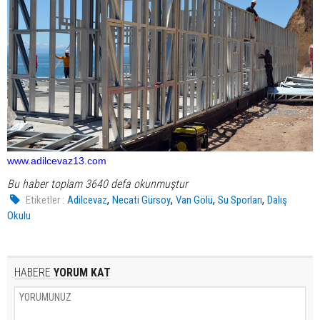
www.adilcevaz13.com
Bu haber toplam 3640 defa okunmuştur
,
,
,
,
Etiketler :
Adilcevaz
Necati Gürsoy
Van Gölü
Su Sporları
Dalış
Okulu
HABERE
YORUM KAT