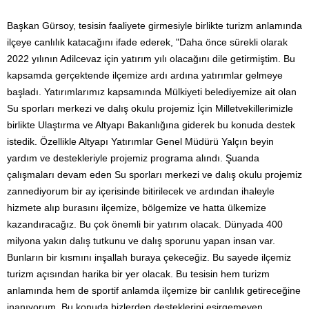
Başkan Gürsoy, tesisin faaliyete girmesiyle birlikte turizm anlamında
ilçeye canlılık katacağını ifade ederek, "Daha önce sürekli olarak
2022 yılının Adilcevaz için yatırım yılı olacağını dile getirmiştim. Bu
kapsamda gerçektende ilçemize ardı ardına yatırımlar gelmeye
başladı. Yatırımlarımız kapsamında Mülkiyeti belediyemize ait olan
Su sporları merkezi ve dalış okulu projemiz İçin Milletvekillerimizle
birlikte Ulaştırma ve Altyapı Bakanlığına giderek bu konuda destek
istedik. Özellikle Altyapı Yatırımlar Genel Müdürü Yalçın beyin
yardım ve destekleriyle projemiz programa alındı. Şuanda
çalışmaları devam eden Su sporları merkezi ve dalış okulu projemiz
zannediyorum bir ay içerisinde bitirilecek ve ardından ihaleyle
hizmete alıp burasını ilçemize, bölgemize ve hatta ülkemize
kazandıracağız. Bu çok önemli bir yatırım olacak. Dünyada 400
milyona yakın dalış tutkunu ve dalış sporunu yapan insan var.
Bunların bir kısmını inşallah buraya çekeceğiz. Bu sayede ilçemiz
turizm açısından harika bir yer olacak. Bu tesisin hem turizm
anlamında hem de sportif anlamda ilçemize bir canlılık getireceğine
inanıyorum. Bu konuda bizlerden desteklerini esirgemeyen