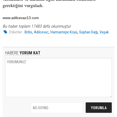
gerektiğini vurguladı.
www.adilcevaz13.com
Bu haber toplam 17483 defa okunmuştur
,
,
,
,
Etiketler :
Bitlis
Adilcevaz
Harmantepe Köyü
Süphan Dağı
Vaşak
HABERE
YORUM KAT