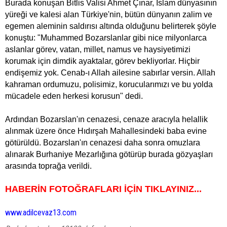
Burada konuşan Bitlis Valisi Ahmet Çınar, İslam dünyasının
yüreği ve kalesi alan Türkiye'nin, bütün dünyanın zalim ve
egemen aleminin saldırısı altında olduğunu belirterek şöyle
konuştu: "Muhammed Bozarslanlar gibi nice milyonlarca
aslanlar görev, vatan, millet, namus ve haysiyetimizi
korumak için dimdik ayaktalar, görev bekliyorlar. Hiçbir
endişemiz yok. Cenab-ı Allah ailesine sabırlar versin. Allah
kahraman ordumuzu, polisimiz, korucularımızı ve bu yolda
mücadele eden herkesi korusun" dedi.
Ardından Bozarslan'ın cenazesi, cenaze aracıyla helallik
alınmak üzere önce Hıdırşah Mahallesindeki baba evine
götürüldü. Bozarslan'ın cenazesi daha sonra omuzlara
alınarak Burhaniye Mezarlığına götürüp burada gözyaşları
arasında toprağa verildi.
HABERİN FOTOĞRAFLARI İÇİN TIKLAYINIZ...
www.adilcevaz13.com