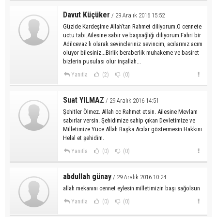
Davut Küçüker
/ 29 Aralık 2016 15:52
Güzide Kardeşime Allah'tan Rahmet diliyorum.O cennete
uctu tabi.Ailesine sabır ve başsağlığı diliyorum.Fahri bir
Adilcevaz lı olarak sevincleriniz sevincim, acılarınız acım
oluyor bilesiniz...Birlik beraberlik muhakeme ve basiret
bizlerin pusulası olur inşallah...
Yanıtla
(2)
(0)
Suat YILMAZ
/ 29 Aralık 2016 14:51
Şehitler Ölmez. Allah cc Rahmet etsin. Ailesine Mevlam
sabırlar versin. Şehidimize sahip çıkan Devletimize ve
Milletimize Yüce Allah Başka Acılar göstermesin Hakkını
Helal et şehidim.
Yanıtla
(0)
(0)
abdullah günay
/ 29 Aralık 2016 10:24
allah mekanını cennet eylesin milletimizin başı sağolsun
Yanıtla
(0)
(0)