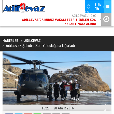
Bitlis
16 
°C
10
ADİLCEVAZ / 12:00
ÇI
ADILCEVAZ'DA KUDUZ VAKASI TESPIT EDILEN KÖY,
ADILCEV
DU
KARANTINAYA ALINDI
HABERLER
ADİLCEVAZ
Adilcevaz Şehidini Son Yolculuğuna Uğurladı
16:20
28 Aralık 2016