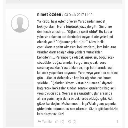
nimet özden
/ 03 Ocak 2017 11:19
Ya Rabb, hayr eyle." diyerek Yaradandan medet
bekliyordum. Nur'a bürünük yüzüyle gitti. Şimdi ne
denilecek ailesine... "Oğlunuz şehit oldu!" Bu kadar
yalın ve anlamını beraberinde taşıyan ifade yeterli mi
olacak yani? "Oğlunuz şehit oldu!" Ailesi belki
çocuklarının şehit olmasını bekliyorlardı, kim bilir. Ama
yeniden darmadağın olup yoklara vuracaklar
kendilerini... Paramparça olacak yürekleri, boğulacak
sözcükler boğazlarında. Sorgulamayacak, soru
soramayacaklar. Yaşadıkları an, hep hatırlarında asılı
kalacak yaşamları boyunca. Yarın veya yarından sonrası
gün... Alanlar dolacak ve hep bir ağızdan can hırac
şekilde... "Şehitler Ölmez. Vatan bölünmez." diyerek
bağıracak herkesler. Ondan sonraki günler bir kaç acılı
veya övücü söz. Sonrası ise unutulmuşlar arasında
alırsın yerini; aynı daha öncekilerde olduğu gibi. Adı
güzel kardeşim, Muhammed... İnşa'Allah genç yaşında
gidenlerin sonuncusu sen olursun. Sizler gittikçe bizler
kahroluyoruz. Sizl
Yanıtla
(0)
(0)