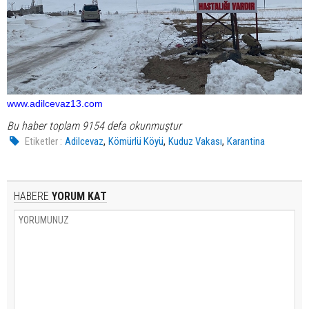
www.adilcevaz13.com
Bu haber toplam 9154 defa okunmuştur
,
,
,
Etiketler :
Adilcevaz
Kömürlü Köyü
Kuduz Vakası
Karantina
HABERE
YORUM KAT