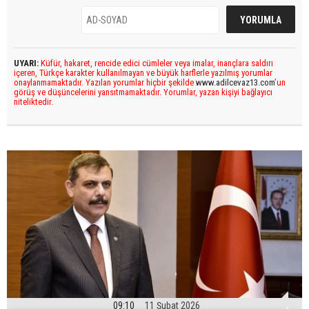
UYARI:
Küfür, hakaret, rencide edici cümleler veya imalar, inançlara saldırı
içeren, Türkçe karakter kullanılmayan ve büyük harflerle yazılmış yorumlar
onaylanmamaktadır. Yazılan yorumlar hiçbir şekilde
www.adilcevaz13.com
’un
görüş ve düşüncelerini yansıtmamaktadır. Yorumlar, yazan kişiyi bağlayıcı
niteliktedir.
09:10
11 Şubat 2026