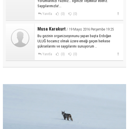
Yorumlarınızı Yazınız... İlginize Teşekkür ederiz.
Saygılarımızla!...
Yanıtla
(0)
(0)
Musa Karakurt
/ 19 Mayıs 2016 Perşembe 19:25
Bu gezinin organizasyonunu yapan başta Erdoğan
ULUĞ hocamız olmak üzere emeği geçen herkese
şükranlarımı ve saygılarımı sunuyorum ..
Yanıtla
(0)
(0)