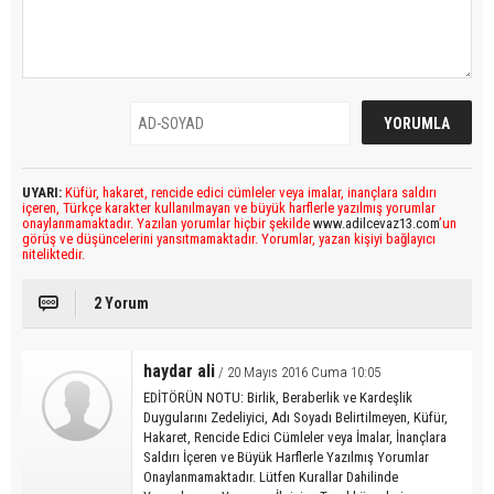
UYARI:
Küfür, hakaret, rencide edici cümleler veya imalar, inançlara saldırı
içeren, Türkçe karakter kullanılmayan ve büyük harflerle yazılmış yorumlar
onaylanmamaktadır. Yazılan yorumlar hiçbir şekilde
www.adilcevaz13.com
’un
görüş ve düşüncelerini yansıtmamaktadır. Yorumlar, yazan kişiyi bağlayıcı
niteliktedir.
2 Yorum
haydar ali
/ 20 Mayıs 2016 Cuma 10:05
EDİTÖRÜN NOTU: Birlik, Beraberlik ve Kardeşlik
Duygularını Zedeliyici, Adı Soyadı Belirtilmeyen, Küfür,
Hakaret, Rencide Edici Cümleler veya İmalar, İnançlara
Saldırı İçeren ve Büyük Harflerle Yazılmış Yorumlar
Onaylanmamaktadır. Lütfen Kurallar Dahilinde