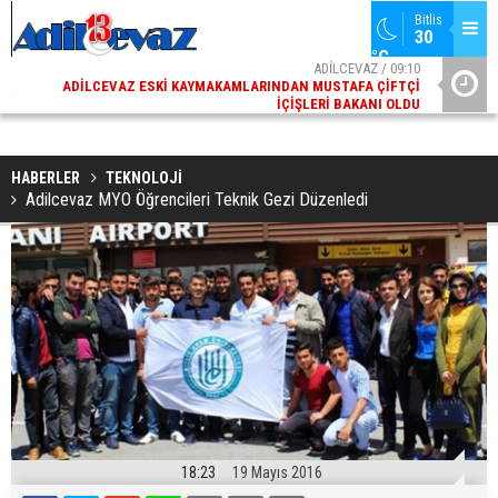
Bitlis
30 
°C
02
ADİLCEVAZ / 09:10
AK
ADILCEVAZ ESKI KAYMAKAMLARINDAN MUSTAFA ÇIFTÇI
DI
İÇIŞLERI BAKANI OLDU
HABERLER
TEKNOLOJİ
Adilcevaz MYO Öğrencileri Teknik Gezi Düzenledi
18:23
19 Mayıs 2016