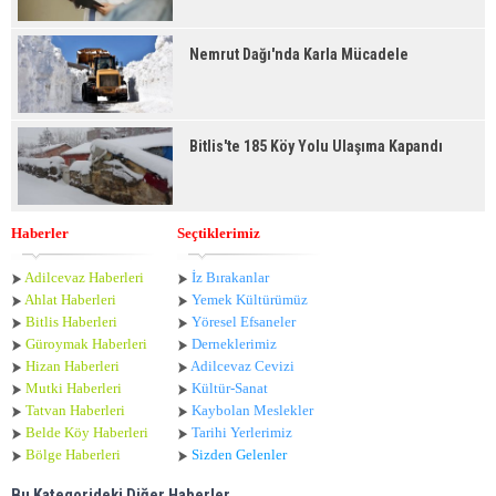
Nemrut Dağı'nda Karla Mücadele
Bitlis'te 185 Köy Yolu Ulaşıma Kapandı
Haberler
Seçtiklerimiz
Adilcevaz Haberleri
İz Bırakanlar
Ahlat Haberle
ri
Yemek Kültürümüz
Bitlis Haberleri
Yöresel Efsaneler
Güroymak Haberleri
Derneklerimiz
Hizan Haberleri
Adilcevaz Cevizi
Mutki Haberleri
Kültür-Sanat
Tatvan Haberleri
Kaybolan Meslekler
Belde Köy Haberleri
Tarihi Yerlerimiz
Bölge Haberleri
Sizden Gelenler
Bu Kategorideki Diğer Haberler