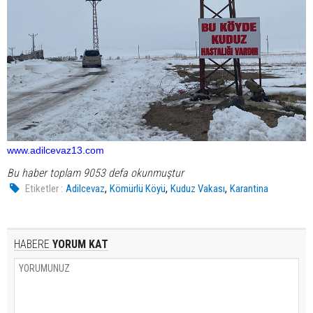
www.adilcevaz13.com
Bu haber toplam 9053 defa okunmuştur
,
,
,
Etiketler :
Adilcevaz
Kömürlü Köyü
Kuduz Vakası
Karantina
HABERE
YORUM KAT