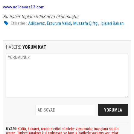
www.adilcevaz13.com
Bu haber toplam 9958 defa okunmuştur
,
,
,
Etiketler :
Adilcevaz
Erzurum Valisi
Mustafa Çiftçi
İçişleri Bakanı
HABERE
YORUM KAT
UYARI:
Küfür, hakaret, rencide edici cümleler veya imalar, inançlara saldırı
içeren, Türkçe karakter kullanılmayan ve büyük harflerle yazılmış yorumlar