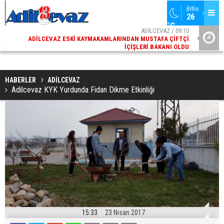
Bitlis
26 
°C
02
ADİLCEVAZ / 09:10
AK
ADILCEVAZ ESKI KAYMAKAMLARINDAN MUSTAFA ÇIFTÇI
DI
İÇIŞLERI BAKANI OLDU
HABERLER
ADİLCEVAZ
Adilcevaz KYK Yurdunda Fidan Dikme Etkinliği
15:33
23 Nisan 2017