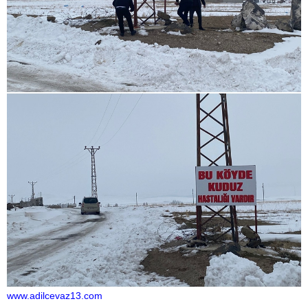
www.adilcevaz13.com