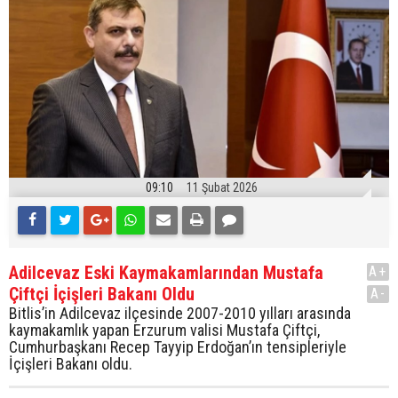
09:10
11 Şubat 2026
Adilcevaz Eski Kaymakamlarından Mustafa
A+
Çiftçi İçişleri Bakanı Oldu
A-
Bitlis’in Adilcevaz ilçesinde 2007-2010 yılları arasında
kaymakamlık yapan Erzurum valisi Mustafa Çiftçi,
Cumhurbaşkanı Recep Tayyip Erdoğan’ın tensipleriyle
İçişleri Bakanı oldu.