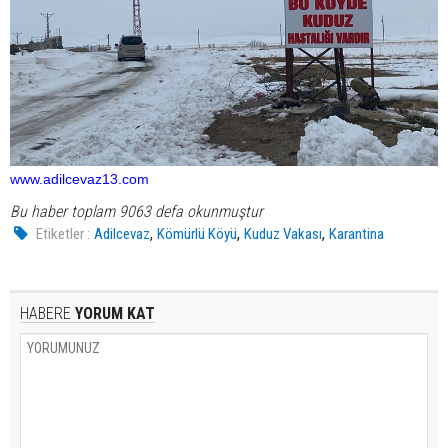
www.adilcevaz13.com
Bu haber toplam 9063 defa okunmuştur
,
,
,
Etiketler :
Adilcevaz
Kömürlü Köyü
Kuduz Vakası
Karantina
HABERE
YORUM KAT