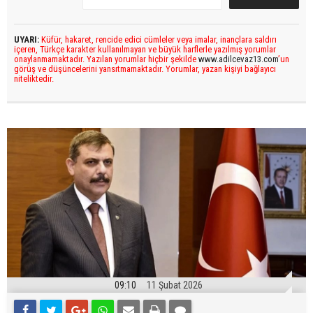
UYARI:
Küfür, hakaret, rencide edici cümleler veya imalar, inançlara saldırı
içeren, Türkçe karakter kullanılmayan ve büyük harflerle yazılmış yorumlar
onaylanmamaktadır. Yazılan yorumlar hiçbir şekilde
www.adilcevaz13.com
’un
görüş ve düşüncelerini yansıtmamaktadır. Yorumlar, yazan kişiyi bağlayıcı
niteliktedir.
09:10
11 Şubat 2026