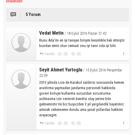
niteliktedir.
5 Yorum
Vedat Metin
/ 18 Eylül 2016 Pazar 21:42
Bunu Ada'mı en iyi tanıyan biriyim kesinlikle hak etmiştir
bundan emin olun cemaat onu iyi tanır oda iyi bilir
Yanıtla
(0)
(0)
Seyit Ahmet Yurtoglu
/ 15 Eylül 2016 Perşembe
22:09
2013 yilinda Lice de Karakol saldirisi sonrasinda hemen
arastirma yapmadan jandarma personeli hakkinda
gorevi kotuye kullanma sucundan sorusturma
acilmasina izin vermisti.kendisi olay yerine bile
gelmemistir.Ve biz buyuzden 3 yil yargilandik hayatimiz
ailecek cehenneme dondu ama yasal yollardan hakkimi
arayacagim .
Yanıtla
(0)
(0)