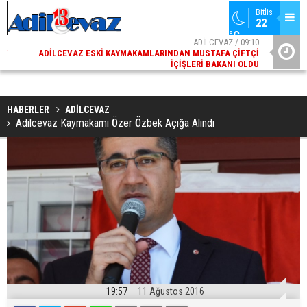
Bitlis
22 
°C
02
ADİLCEVAZ / 09:10
AK
ADILCEVAZ ESKI KAYMAKAMLARINDAN MUSTAFA ÇIFTÇI
DI
İÇIŞLERI BAKANI OLDU
HABERLER
ADİLCEVAZ
Adilcevaz Kaymakamı Özer Özbek Açığa Alındı
19:57
11 Ağustos 2016