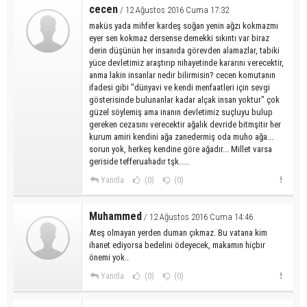
cecen
/ 12 Ağustos 2016 Cuma 17:32
maküs yada mihfer kardeş soğan yenin ağzı kokmazmı
eyer sen kokmaz dersense demekki sıkıntı var biraz
derin düşünün her insanıda görevden alamazlar, tabiki
yüce devletimiz araştırıp nihayetinde kararını verecektir,
anma lakin insanlar nedir bilirmisin? cecen komutanın
ifadesi gibi "dünyavi ve kendi menfaatleri için sevgi
gösterisinde bulunanlar kadar alçak insan yoktur" çok
güzel söylemiş ama inanın devletimiz suçluyu bulup
gereken cezasını verecektir ağalık devride bitmşitir her
kurum amiri kendini ağa zanedermiş oda muho ağa...
sorun yok, herkeş kendine göre ağadır... Millet varsa
geriside tefferuahadır tşk.....
Yanıtla
(0)
(0)
Muhammed
/ 12 Ağustos 2016 Cuma 14:46
Ateş olmayan yerden duman çıkmaz. Bu vatana kim
ihanet ediyorsa bedelini ödeyecek, makamın hiçbir
önemi yok..
Yanıtla
(0)
(0)