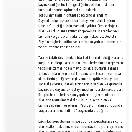
kaymakamlığın bu hale geldiğinin de bilinmesi hem
kamusal hemde toplumsal vicdanlarda
sorgulanmalarının önünü açacağından eminim.
Kaymakamlığımız belirli bir ''aileye ve belirli kişilerin
tekeline'' geçtiğini bilmeyenimiz yoktur. Bence doğru
olanı ve adil olanı savunmak gereklidir. İdareciler belli
kişilerin ve gurupların altında eğilmektense, Devlet-i
Aliye' nin işlerini adilce ve tarafsızca yerine getirmelidir
ve getirmekte zorundadırlar.
Tabi ki taktir devletimizin idari birimlerinin aldığı kararda
meşrudur. İllegal yapılarla mücadelede alınması gereken
tedbirleri zamanında almayıp, bilakis bunlarla sarmaş
dolaş olanların, kamusal harcamaların tespiti, kurumsal
hizmetlerin gittiği yer- kişi- zaman tespitine, bireylerin
şahsi ilişkilerine, detaylı istihbaratın sağlam ve güvenilir
kaynaklara dayanarak detaylı incelenmesi de makbuldür.
Bu gibi hadiselerin ve bu yapıların güçlenmesinde rolü
olanların unutulmamalıdır ki bugün şehit olan 240
kişinin vebalinin ve ellerinin ''soruşturmaları sonucunda
suçlu bulunması halinde'' boynunda olduğudur.
Lakin bu soruşturmanın sonucunda soruşturmaya konu
olan kişilerin aklanması durumunda; soruşturmaya konu
olan bireyin töhmet altında kalmaması da vatandaşların