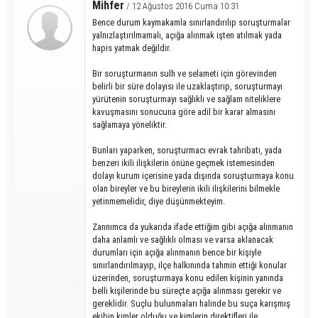
Mihfer
/ 12 Ağustos 2016 Cuma 10:31
Bence durum kaymakamla sınırlandırılıp soruşturmalar
yalnızlaştırılmamalı, açığa alınmak işten atılmak yada
hapis yatmak değildir.
Bir soruşturmanın sulh ve selameti için görevinden
belirli bir süre dolayısı ile uzaklaştırıp, soruşturmayı
yürütenin soruşturmayı sağlıklı ve sağlam niteliklere
kavuşmasını sonucuna göre adil bir karar almasını
sağlamaya yöneliktir.
Bunları yaparken, soruşturmacı evrak tahribatı, yada
benzeri ikili ilişkilerin önüne geçmek istemesinden
dolayı kurum içerisine yada dışında soruşturmaya konu
olan bireyler ve bu bireylerin ikili ilişkilerini bilmekle
yetinmemelidir, diye düşünmekteyim.
Zannımca da yukarıda ifade ettiğim gibi açığa alınmanın
daha anlamlı ve sağlıklı olması ve varsa aklanacak
durumları için açığa alınmanın bence bir kişiyle
sınırlandırılmayıp, ilçe halkınında tahmin ettiği konular
üzerinden, soruşturmaya konu edilen kişinin yanında
belli kişilerinde bu süreçte açığa alınması gerekir ve
gereklidir. Suçlu bulunmaları halinde bu suça karışmış
ekibin kimler olduğu ve kimlerin direktifleri ile