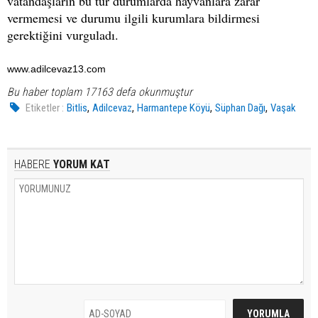
vatandaşların bu tür durumlarda hayvanlara zarar
vermemesi ve durumu ilgili kurumlara bildirmesi
gerektiğini vurguladı.
www.adilcevaz13.com
Bu haber toplam 17163 defa okunmuştur
,
,
,
,
Etiketler :
Bitlis
Adilcevaz
Harmantepe Köyü
Süphan Dağı
Vaşak
HABERE
YORUM KAT