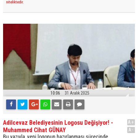
niteliktedir.
10:06
31 Aralık 2025
Adilcevaz Belediyesinin Logosu Değişiyor! -
A+
Muhammed Cihat GÜNAY
A-
Bu yazıyla, yeni logonun hazırlanması sürecinde