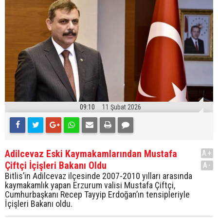
09:10
11 Şubat 2026
Adilcevaz Eski Kaymakamlarından Mustafa
A+
Çiftçi İçişleri Bakanı Oldu
A-
Bitlis’in Adilcevaz ilçesinde 2007-2010 yılları arasında
kaymakamlık yapan Erzurum valisi Mustafa Çiftçi,
Cumhurbaşkanı Recep Tayyip Erdoğan’ın tensipleriyle
İçişleri Bakanı oldu.