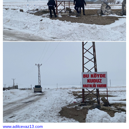
www.adilcevaz13.com