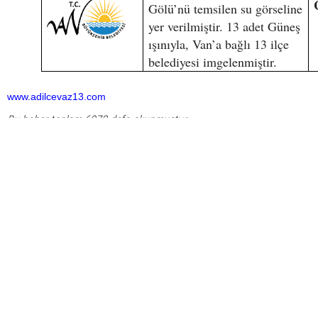
Gölü’nü temsilen su görseline
yer verilmiştir. 13 adet Güneş
ışınıyla, Van’a bağlı 13 ilçe
belediyesi imgelenmiştir.
www.adilcevaz13.com
Bu haber toplam 6972 defa okunmuştur
HABERE
YORUM KAT