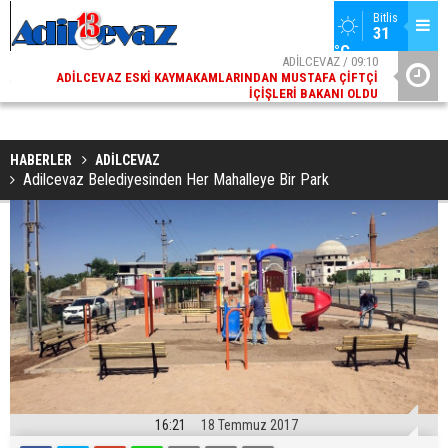
Bitlis
31 
°C
02
ADİLCEVAZ / 09:10
AK
ADILCEVAZ ESKI KAYMAKAMLARINDAN MUSTAFA ÇIFTÇI
DI
İÇIŞLERI BAKANI OLDU
HABERLER
ADİLCEVAZ
Adilcevaz Belediyesinden Her Mahalleye Bir Park
16:21
18 Temmuz 2017