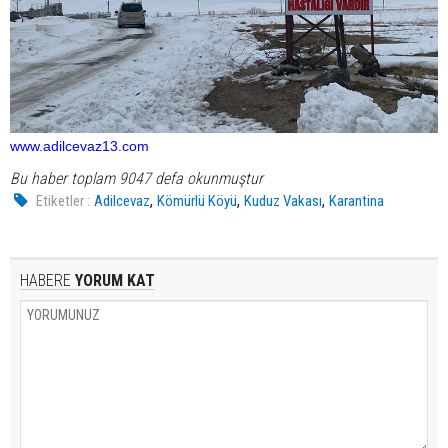
www.adilcevaz13.com
Bu haber toplam 9047 defa okunmuştur
,
,
,
Etiketler :
Adilcevaz
Kömürlü Köyü
Kuduz Vakası
Karantina
HABERE
YORUM KAT