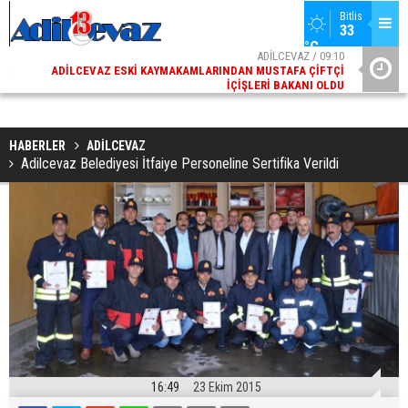
Bitlis
33 
°C
02
ADİLCEVAZ / 09:10
AK
ADILCEVAZ ESKI KAYMAKAMLARINDAN MUSTAFA ÇIFTÇI
DI
İÇIŞLERI BAKANI OLDU
HABERLER
ADİLCEVAZ
Adilcevaz Belediyesi İtfaiye Personeline Sertifika Verildi
16:49
23 Ekim 2015