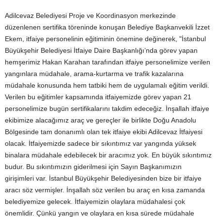
Adilcevaz Belediyesi Proje ve Koordinasyon merkezinde
düzenlenen sertifika töreninde konuşan Belediye Başkanvekili İzzet
Ekem, itfaiye personelinin eğitiminin önemine değinerek, "İstanbul
Büyükşehir Belediyesi İtfaiye Daire Başkanlığı’nda görev yapan
hemşerimiz Hakan Karahan tarafından itfaiye personelimize verilen
yangınlara müdahale, arama-kurtarma ve trafik kazalarına
müdahale konusunda hem tatbiki hem de uygulamalı eğitim verildi.
Verilen bu eğitimler kapsamında itfaiyemizde görev yapan 21
personelimize bugün sertifikalarını takdim edeceğiz. İnşallah itfaiye
ekibimize alacağımız araç ve gereçler ile birlikte Doğu Anadolu
Bölgesinde tam donanımlı olan tek itfaiye ekibi Adilcevaz İtfaiyesi
olacak. İtfaiyemizde sadece bir sıkıntımız var yangında yüksek
binalara müdahale edebilecek bir aracımız yok. En büyük sıkıntımız
budur. Bu sıkıntımızın giderilmesi için Sayın Başkanımızın
girişimleri var. İstanbul Büyükşehir Belediyesinden bize bir itfaiye
aracı söz vermişler. İnşallah söz verilen bu araç en kısa zamanda
belediyemize gelecek. İtfaiyemizin olaylara müdahalesi çok
önemlidir. Çünkü yangın ve olaylara en kısa sürede müdahale