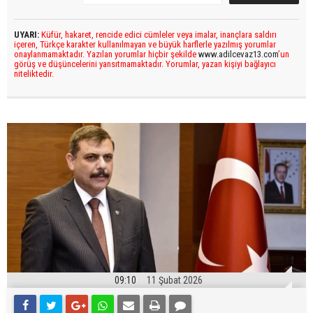
UYARI:
Küfür, hakaret, rencide edici cümleler veya imalar, inançlara saldırı
içeren, Türkçe karakter kullanılmayan ve büyük harflerle yazılmış yorumlar
onaylanmamaktadır. Yazılan yorumlar hiçbir şekilde
www.adilcevaz13.com
’un
görüş ve düşüncelerini yansıtmamaktadır. Yorumlar, yazan kişiyi bağlayıcı
niteliktedir.
09:10
11 Şubat 2026