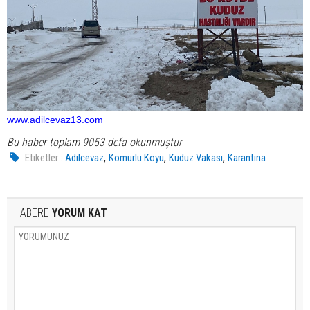
www.adilcevaz13.com
Bu haber toplam 9053 defa okunmuştur
,
,
,
Etiketler :
Adilcevaz
Kömürlü Köyü
Kuduz Vakası
Karantina
HABERE
YORUM KAT