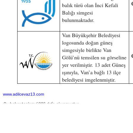
balık türü olan İnci Kefali
Balığı simgesi
bulunmaktadır.
Van Büyükşehir Belediyesi
logosunda doğan güneş
simgesiyle birlikte Van
Gölü’nü temsilen su görseline
yer verilmiştir. 13 adet Güneş
ışınıyla, Van’a bağlı 13 ilçe
belediyesi imgelenmiştir.
www.adilcevaz13.com
Bu haber toplam 6882 defa okunmuştur
HABERE
YORUM KAT