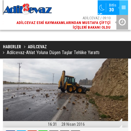
Bitlis
30 
°C
02
ADİLCEVAZ / 09:10
AK
ADILCEVAZ ESKI KAYMAKAMLARINDAN MUSTAFA ÇIFTÇI
DI
İÇIŞLERI BAKANI OLDU
HABERLER
ADİLCEVAZ
Adilcevaz-Ahlat Yoluna Düşen Taşlar Tehlike Yarattı
16:31
28 Nisan 2016