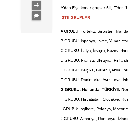
A'dan E'ye kadar gruplar 5'li, F'den J
İŞTE GRUPLAR
A GRUBU: Portekiz, Sırbistan, İrlan
B GRUBU: İspanya, İsveç, Yunanistan
C GRUBU: İtalya, İsviçre, Kuzey İrlan
D GRUBU: Fransa, Ukrayna, Finlandi
E GRUBU: Belçika, Galler, Çekya, Be
F GRUBU: Danimarka, Avusturya, İsko
G GRUBU: Hollanda, TÜRKİYE, Norv
H GRUBU: Hırvatistan, Slovakya, Rus
I GRUBU: İngiltere, Polonya, Macaris
J GRUBU: Almanya, Romanya, İzlanda