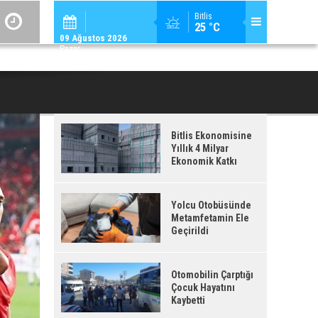
ADİLCEVAZ / 12:
Bitlis
25 °C
ADILCEVAZ'DA KUDUZ VAKASI TESPIT EDILEN KÖY, KARANTINAYA ALIN
09 Ağustos 2026
Pazar
Bitlis Ekonomisine
Yıllık 4 Milyar
Ekonomik Katkı
Yolcu Otobüsünde
Metamfetamin Ele
Geçirildi
Otomobilin Çarptığı
Çocuk Hayatını
Kaybetti