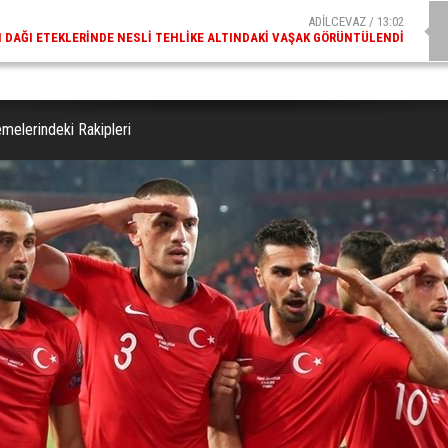
ADİLCEVAZ / 09:10
AZ ESKI KAYMAKAMLARINDAN MUSTAFA ÇIFTÇI İÇIŞLERI BAKANI OLDU
emelerindeki Rakipleri