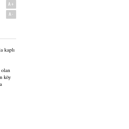
A+
A-
la kaplı
 olan
an köy
a