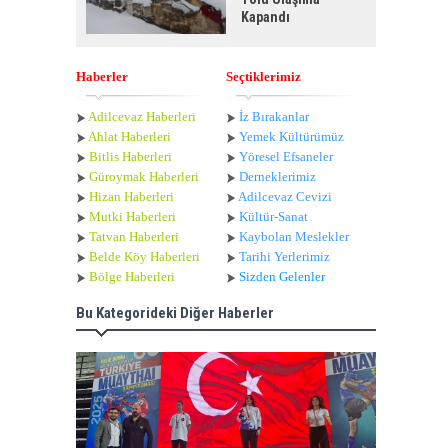
Kapandı
Haberler
Seçtiklerimiz
Adilcevaz Haberleri
İz Bırakanlar
Ahlat Haberle
ri
Yemek Kültürümüz
Bitlis Haberleri
Yöresel Efsaneler
Güroymak Haberleri
Derneklerimiz
Hizan Haberleri
Adilcevaz Cevizi
Mutki Haberleri
Kültür-Sanat
Tatvan Haberleri
Kaybolan Meslekler
Belde Köy Haberleri
Tarihi Yerlerimiz
Bölge Haberleri
Sizden Gelenler
Bu Kategorideki Diğer Haberler