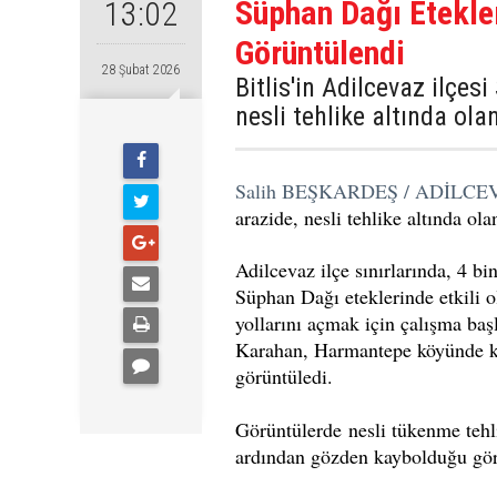
Süphan Dağı Etekle
13:02
Görüntülendi
28 Şubat 2026
Bitlis'in Adilcevaz ilçes
nesli tehlike altında ol
Salih BEŞKARDEŞ / ADİLCE
arazide, nesli tehlike altında ol
Adilcevaz ilçe sınırlarında, 4 bi
Süphan Dağı eteklerinde etkili o
yollarını açmak için çalışma baş
Karahan, Harmantepe köyünde kar 
görüntüledi.
Görüntülerde nesli tükenme tehli
ardından gözden kaybolduğu gör