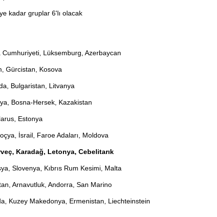
'ye kadar gruplar 6'lı olacak
da Cumhuriyeti, Lüksemburg, Azerbaycan
, Gürcistan, Kosova
da, Bulgaristan, Litvanya
ya, Bosna-Hersek, Kazakistan
larus, Estonya
çya, İsrail, Faroe Adaları, Moldova
eç, Karadağ, Letonya, Cebelitarık
ya, Slovenya, Kıbrıs Rum Kesimi, Malta
tan, Arnavutluk, Andorra, San Marino
, Kuzey Makedonya, Ermenistan, Liechteinstein