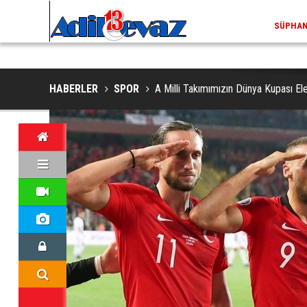
ADİLCEVAZ / 13:02
EKLERINDE NESLI TEHLIKE ALTINDAKI VAŞAK GÖRÜNTÜLENDI
ADILCEV
HABERLER
SPOR
A Milli Takımımızın Dünya Kupası El