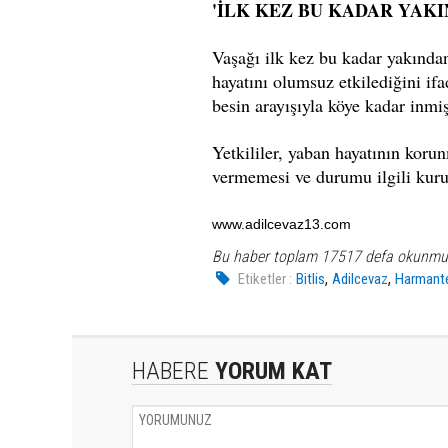
'İLK KEZ BU KADAR YAK
Vaşağı ilk kez bu kadar yakından
hayatını olumsuz etkilediğini i
besin arayışıyla köye kadar inmiş
Yetkililer, yaban hayatının koru
vermemesi ve durumu ilgili kuru
www.adilcevaz13.com
Bu haber toplam 17517 defa okunmu
,
,
Etiketler :
Bitlis
Adilcevaz
Harmant
HABERE
YORUM KAT