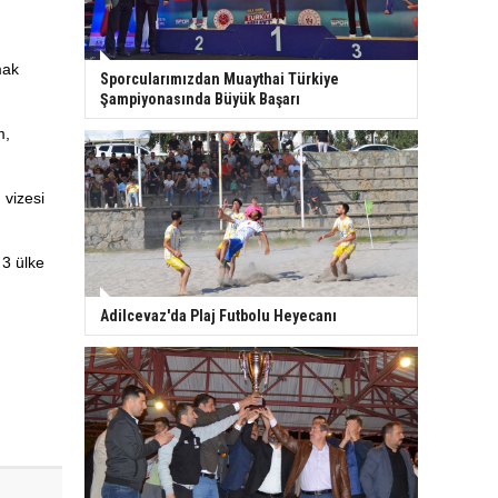
mak
Sporcularımızdan Muaythai Türkiye
Şampiyonasında Büyük Başarı
m,
 vizesi
 3 ülke
Adilcevaz'da Plaj Futbolu Heyecanı