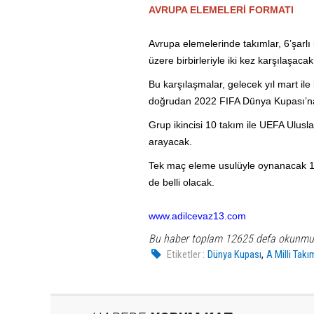
AVRUPA ELEMELERİ FORMATI
Avrupa elemelerinde takımlar, 6’şarlı 
üzere birbirleriyle iki kez karşılaşacak
Bu karşılaşmalar, gelecek yıl mart il
doğrudan 2022 FIFA Dünya Kupası’na
Grup ikincisi 10 takım ile UEFA Ulusla
arayacak.
Tek maç eleme usulüyle oynanacak 12 
de belli olacak.
www.adilcevaz13.com
Bu haber toplam 12625 defa okunmu
,
Etiketler :
Dünya Kupası
A Milli Takı