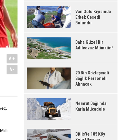
Van Gölü Kıyısında
Erkek Cesedi
Bulundu
Daha Güzel Bir
Adilcevaz Mümkün!
A+
A-
20 Bin Sözleşmeli
Sağlık Personeli
Alınacak
Nemrut Dağı'nda
veç,
Karla Mücadele
illi
Bitlis'te 185 Köy
Yolu Ulaşıma