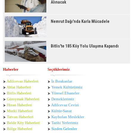
Alınacak
Nemrut Dağı'nda Karla Mücadele
Bitlis'te 185 Köy Yolu Ulaşıma Kapandı
Haberler
Seçtiklerimiz
Adilcevaz Haberleri
İz Bırakanlar
Ahlat Haberle
ri
Yemek Kültürümüz
Bitlis Haberleri
Yöresel Efsaneler
Güroymak Haberleri
Derneklerimiz
Hizan Haberleri
Adilcevaz Cevizi
Mutki Haberleri
Kültür-Sanat
Tatvan Haberleri
Kaybolan Meslekler
Belde Köy Haberleri
Tarihi Yerlerimiz
Bölge Haberleri
Sizden Gelenler