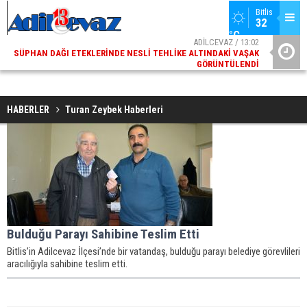
Bitlis
32 
°C
ADİLCEVAZ / 13:02
SÜPHAN DAĞI ETEKLERINDE NESLI TEHLIKE ALTINDAKI VAŞAK
ADI
GÖRÜNTÜLENDI
HABERLER
Turan Zeybek Haberleri
Bulduğu Parayı Sahibine Teslim Etti
Bitlis’in Adilcevaz İlçesi’nde bir vatandaş, bulduğu parayı belediye görevlileri
aracılığıyla sahibine teslim etti.