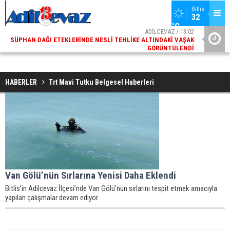
Bitlis
32 
°C
ADİLCEVAZ / 13:02
SÜPHAN DAĞI ETEKLERINDE NESLI TEHLIKE ALTINDAKI VAŞAK
ADI
GÖRÜNTÜLENDI
HABERLER
Trt Mavi Tutku Belgesel Haberleri
Van Gölü’nün Sırlarına Yenisi Daha Eklendi
Bitlis’in Adilcevaz İlçesi’nde Van Gölü’nün sırlarını tespit etmek amacıyla
yapılan çalışmalar devam ediyor.