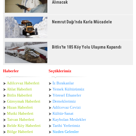
Alınacak
Nemrut Dağı'nda Karla Mücadele
Bitlis'te 185 Köy Yolu Ulaşıma Kapandı
Haberler
Seçtiklerimiz
Adilcevaz Haberleri
İz Bırakanlar
Ahlat Haberle
ri
Yemek Kültürümüz
Bitlis Haberleri
Yöresel Efsaneler
Güroymak Haberleri
Derneklerimiz
Hizan Haberleri
Adilcevaz Cevizi
Mutki Haberleri
Kültür-Sanat
Tatvan Haberleri
Kaybolan Meslekler
Belde Köy Haberleri
Tarihi Yerlerimiz
Bölge Haberleri
Sizden Gelenler