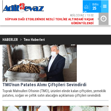
Bitlis
25 
°C
ADİLCEVAZ / 13:02
SÜPHAN DAĞI ETEKLERINDE NESLI TEHLIKE ALTINDAKI VAŞAK
ADI
GÖRÜNTÜLENDI
HABERLER
Tmo Haberleri
TMO'nun Patates Alımı Çiftçileri Sevindirdi
Toprak Mahsulleri Ofisinin (TMO), ürünleri elinde kalan çiftçiden, yemeklik
patates, soğan ve çeltik satın alacağını açıklaması çiftçileri sevindirdi.