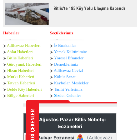
Bitlis'te 185 Köy Yolu Ulaşıma Kapandı
Haberler
Seçtiklerimiz
Adilcevaz Haberleri
İz Bırakanlar
Ahlat Haberle
ri
Yemek Kültürümüz
Bitlis Haberleri
Yöresel Efsaneler
Güroymak Haberleri
Derneklerimiz
Hizan Haberleri
Adilcevaz Cevizi
Mutki Haberleri
Kültür-Sanat
Tatvan Haberleri
Kaybolan Meslekler
Belde Köy Haberleri
Tarihi Yerlerimiz
Bölge Haberleri
Sizden Gelenler
İLGİ ÇEKENLER