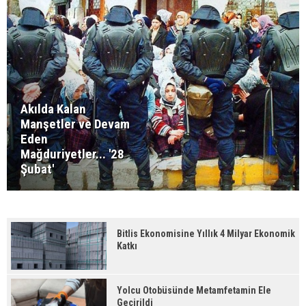
Akılda Kalan
Manşetler ve Devam
Eden
Mağduriyetler... '28
Şubat'
Bitlis Ekonomisine Yıllık 4 Milyar Ekonomik
Katkı
Yolcu Otobüsünde Metamfetamin Ele
Geçirildi