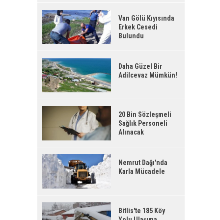
Van Gölü Kıyısında
Erkek Cesedi
Bulundu
Daha Güzel Bir
Adilcevaz Mümkün!
20 Bin Sözleşmeli
Sağlık Personeli
Alınacak
Nemrut Dağı'nda
Karla Mücadele
Bitlis'te 185 Köy
Yolu Ulaşıma