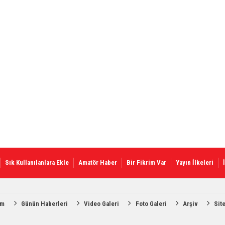
Sık Kullanılanlara Ekle
Amatör Haber
Bir Fikrim Var
Yayın İlkeleri
am
Günün Haberleri
Video Galeri
Foto Galeri
Arşiv
Sit