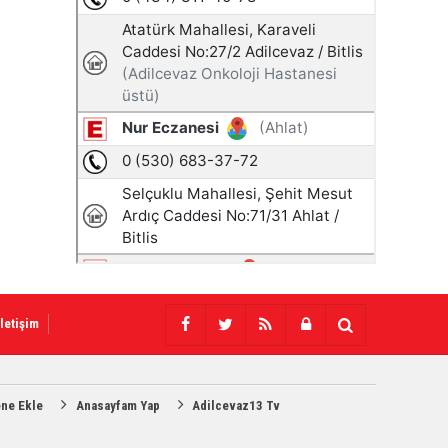
İletişim
ene Ekle
Anasayfam Yap
Adilcevaz13 Tv