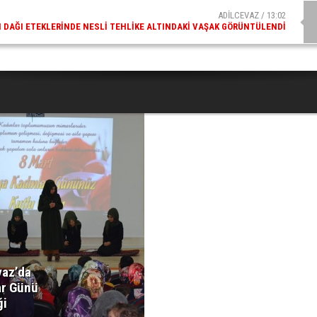
ADİLCEVAZ / 13:02
DAĞI ETEKLERINDE NESLI TEHLIKE ALTINDAKI VAŞAK GÖRÜNTÜLENDI
vaz’da
ar Günü
ği