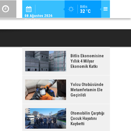
ADİLCEVAZ / 09:
Bitlis
32 °C
ADILCEVAZ ESKI KAYMAKAMLARINDAN MUSTAFA ÇIFTÇI İÇIŞLERI BAKANI OL
08 Ağustos 2026
Cumartesi
Bitlis Ekonomisine
Yıllık 4 Milyar
Ekonomik Katkı
Yolcu Otobüsünde
Metamfetamin Ele
Geçirildi
Otomobilin Çarptığı
Çocuk Hayatını
Kaybetti