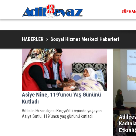
SÜPHAN 
HABERLER
Sosyal Hizmet Merkezi Haberleri
Asiye Nine, 119'uncu Yaş Gününü
Kutladı
Bitlis'in Hizan ilçesi Koçyiğit köyünde yaşayan
Adilce
Asiye Sutlu, 119'uncu yaş gününü kutladı.
Kadınl
Etkinli