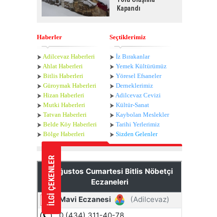
Kapandı
Haberler
Seçtiklerimiz
Adilcevaz Haberleri
İz Bırakanlar
Ahlat Haberle
ri
Yemek Kültürümüz
Bitlis Haberleri
Yöresel Efsaneler
Güroymak Haberleri
Derneklerimiz
Hizan Haberleri
Adilcevaz Cevizi
Mutki Haberleri
Kültür-Sanat
Tatvan Haberleri
Kaybolan Meslekler
Belde Köy Haberleri
Tarihi Yerlerimiz
Bölge Haberleri
Sizden Gelenler
İLGİ ÇEKENLER